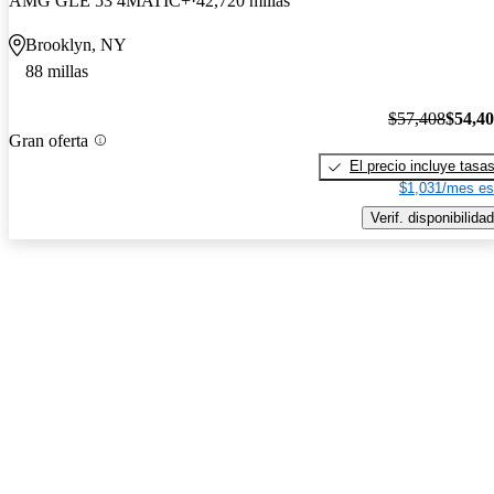
AMG GLE 53 4MATIC+
42,720 millas
Brooklyn, NY
88 millas
$57,408
$54,4
Gran oferta
El precio incluye tasa
$1,031/mes es
Verif. disponibilidad