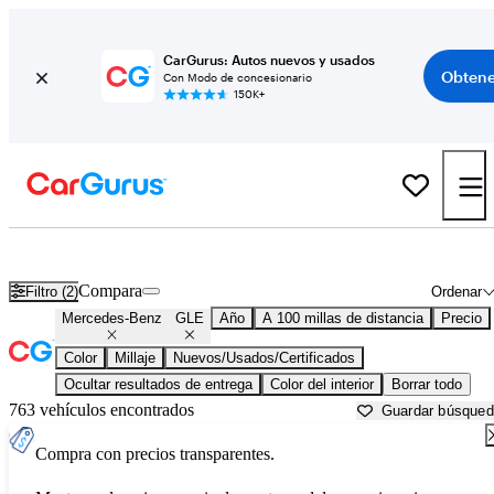
CarGurus: Autos nuevos y usados
Obtene
Con Modo de concesionario
150K+
Mercedes-Benz GLE usados en venta cerca de
Atlantic City, NJ
Compara
Filtro (2)
Ordenar
Mercedes-Benz
GLE
Año
A 100 millas de distancia
Precio
Color
Millaje
Nuevos/Usados/Certificados
Ocultar resultados de entrega
Color del interior
Borrar todo
763 vehículos encontrados
Guardar búsque
Compra con precios transparentes.