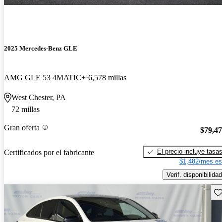
2025 Mercedes-Benz GLE
AMG GLE 53 4MATIC+
6,578 millas
West Chester, PA
72 millas
Gran oferta
$79,4
El precio incluye tasa
Certificados por el fabricante
$1,482/mes es
Verif. disponibilidad
Gu