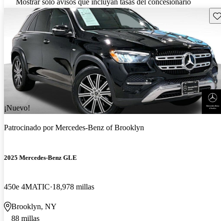
Mostrar solo avisos que incluyan tasas del concesionario
Gu
¡Nuevo!
Patrocinado por
Mercedes-Benz of Brooklyn
2025 Mercedes-Benz GLE
450e 4MATIC
18,978 millas
Brooklyn, NY
88 millas