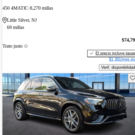
450 4MATIC
8,270 millas
Little Silver, NJ
69 millas
$74,7
Trato justo
El precio incluye tasa
$1,391/mes es
Verif. disponibilidad
Gu