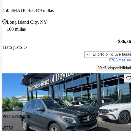
450 4MATIC
63,349 millas
Long Island City, NY
100 millas
$36,3
Trato justo
El precio incluye tasa
$702/mes es
Verif. disponibilidad
Gu
Precio reducido
-$756