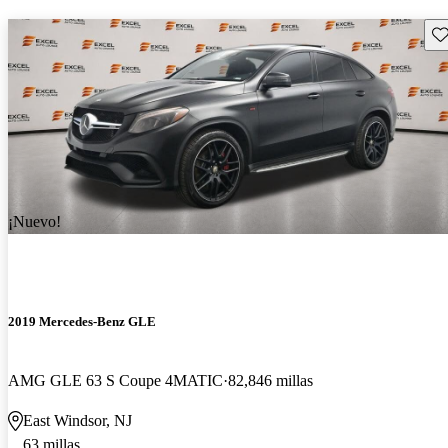
Gu
¡Nuevo!
2019 Mercedes-Benz GLE
AMG GLE 63 S Coupe 4MATIC
82,846 millas
East Windsor, NJ
63 millas