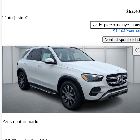
$62,4
Trato justo
El precio incluye tasa
$1,164/mes es
Verif. disponibilidad
Gu
Aviso patrocinado