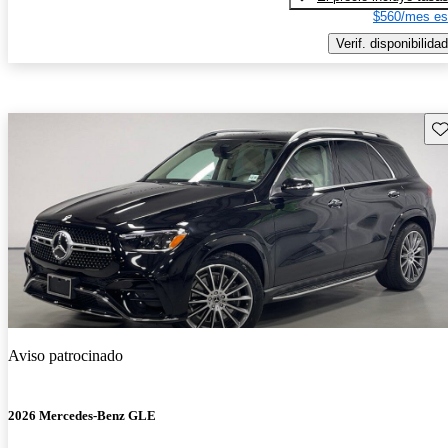
$560/mes es
Verif. disponibilidad
Gu
Aviso patrocinado
2026 Mercedes-Benz GLE