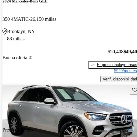
2024 Mercedes-Benz GLE
350 4MATIC
26,150 millas
Brooklyn, NY
88 millas
$50,408
$49,4
Buena oferta
El precio incluye tasa
$929/mes es
Verif. disponibilidad
Gu
Precio reducido