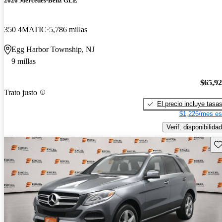
2026 Mercedes-Benz GLE
350 4MATIC
5,786 millas
Egg Harbor Township, NJ
9 millas
$65,9
Trato justo
El precio incluye tasa
$1,226/mes es
Verif. disponibilidad
Gu