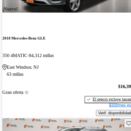
¡Nuevo!
2018 Mercedes-Benz GLE
350 4MATIC
84,312 millas
East Windsor, NJ
63 millas
$16,3
Gran oferta
El precio incluye tasa
$320/mes es
Verif. disponibilidad
Gu