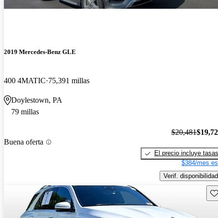
2019 Mercedes-Benz GLE
400 4MATIC
75,391 millas
Doylestown, PA
79 millas
$20,481
$19,7
Buena oferta
El precio incluye tasa
$384/mes es
Verif. disponibilidad
Gu