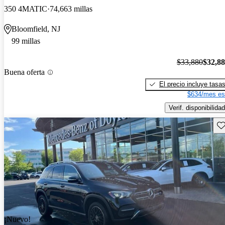
350 4MATIC
74,663 millas
Bloomfield, NJ
99 millas
$33,880
$32,8
Buena oferta
El precio incluye tasa
$634/mes es
Verif. disponibilidad
Gu
¡Nuevo!