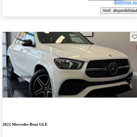
$580/mes es
Verif. disponibilidad
Gu
Precio reducido
-$1,000
2022 Mercedes-Benz GLE