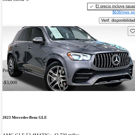
El precio incluye tasa
$636/mes es
Verif. disponibilidad
Gu
Precio reducido
-$3,000
2023 Mercedes-Benz GLE