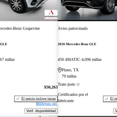
rcedes-Benz Grapevine
Aviso patrocinado
z GLE
2026 Mercedes-Benz GLE
67 millas
450 4MATIC
4,096 millas
Plano, TX
79 millas
Trato justo
$50,263
Certificados por el
El precio incluye tasas
El p
fabricante
$916/mes est.
Verif. disponibilidad
V