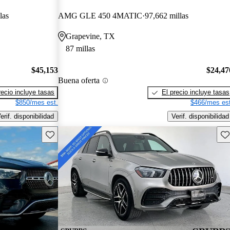
las
AMG GLE 450 4MATIC
97,662 millas
Grapevine, TX
87 millas
$45,153
$24,47
Buena oferta
recio incluye tasas
El precio incluye tasas
$850/mes est.
$466/mes est
erif. disponibilidad
Verif. disponibilidad
Guarda este Aviso
Gu