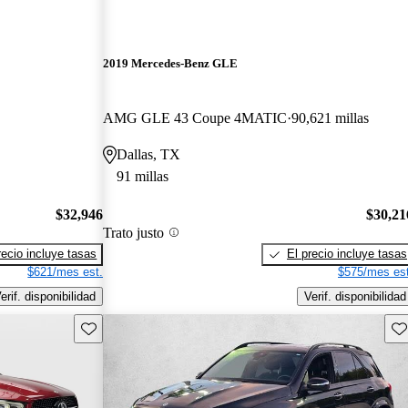
2019 Mercedes-Benz GLE
AMG GLE 43 Coupe 4MATIC
90,621 millas
Dallas, TX
91 millas
$32,946
$30,21
Trato justo
recio incluye tasas
El precio incluye tasas
$621/mes est.
$575/mes est
erif. disponibilidad
Verif. disponibilidad
Guarda este Aviso
Gu