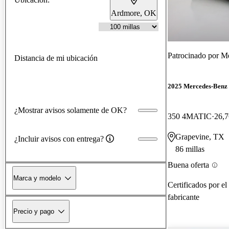
Ardmore, OK
Patrocinado por
Me
Distancia de mi ubicación
2025 Mercedes-Ben
¿Mostrar avisos solamente de OK?
350 4MATIC
26,7
Grapevine, TX
¿Incluir avisos con entrega?
86 millas
Buena oferta
Marca y modelo
Certificados por el
fabricante
Precio y pago