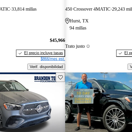
MATIC
33,814 millas
450 Crossover 4MATIC
29,243 mil
Hurst, TX
94 millas
$45,966
Trato justo
El precio incluye tasas
El p
$866/mes est.
Verif. disponibilidad
V
Guarda este Aviso