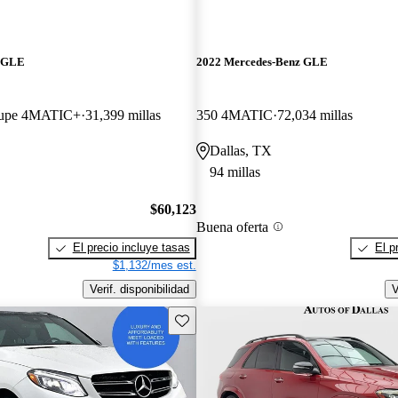
z GLE
2022 Mercedes-Benz GLE
upe 4MATIC+
31,399 millas
350 4MATIC
72,034 millas
Dallas, TX
94 millas
$60,123
Buena oferta
El precio incluye tasas
El p
$1,132/mes est.
Verif. disponibilidad
V
Guarda este Aviso