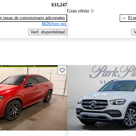
$33,247
Gran oferta
n tasas de concesionario adicionales
El p
$626/mes est.
Verif. disponibilidad
V
Guarda este Aviso