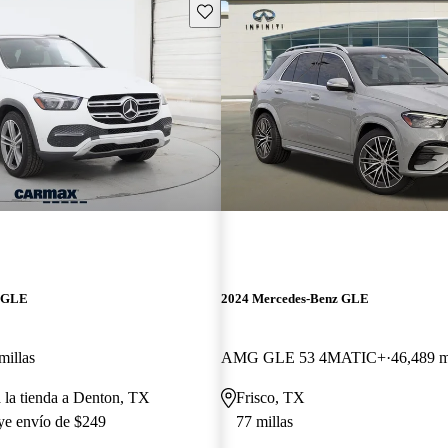
Guarda este Aviso
z GLE
2024 Mercedes-Benz GLE
millas
AMG GLE 53 4MATIC+
46,489 m
a la tienda a Denton, TX
Frisco, TX
uye envío de $249
77 millas