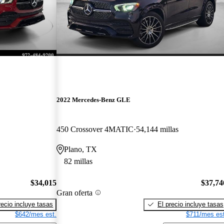
2022 Mercedes-Benz GLE
450 Crossover 4MATIC
54,144 millas
Plano, TX
82 millas
$34,015
$37,74
Gran oferta
recio incluye tasas
El precio incluye tasas
$642/mes est.
$711/mes est