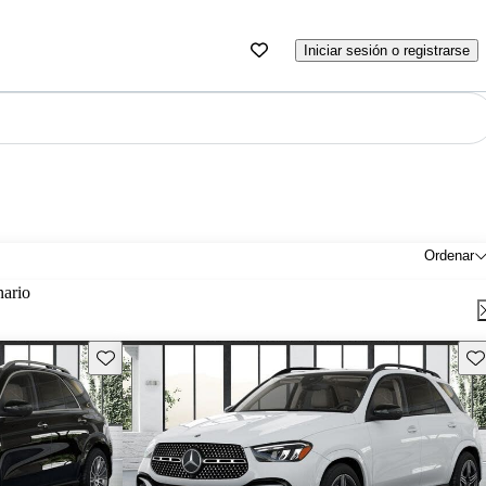
Iniciar sesión o registrarse
Ordenar
nario
Guarda este Aviso
Gu