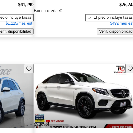
$61,299
$26,24
Buena oferta
recio incluye tasas
El precio incluye tasas
$1,125/mes est.
$499/mes est
erif. disponibilidad
Verif. disponibilidad
Guarda este Aviso
Gu
¡Nuevo!