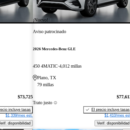
¡Nuevo!
Aviso patrocinado
2026 Mercedes-Benz GLE
450 4MATIC
4,012 millas
Plano, TX
79 millas
$73,725
$77,61
Trato justo
recio incluye tasas
El precio incluye tasas
$1,339/mes est.
$1,410/mes est
erif. disponibilidad
Verif. disponibilidad