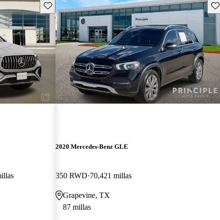
Guarda este Aviso
Gu
2020 Mercedes-Benz GLE
illas
350 RWD
70,421 millas
Grapevine, TX
87 millas