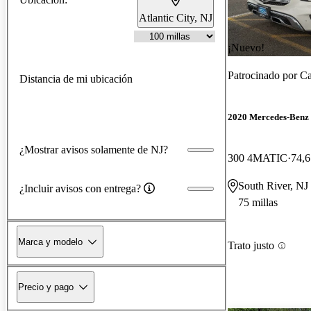
Atlantic City, NJ
¡Nuevo!
Patrocinado por
Ca
Distancia de mi ubicación
2020 Mercedes-Ben
¿Mostrar avisos solamente de NJ?
300 4MATIC
74,6
South River, NJ
¿Incluir avisos con entrega?
75 millas
Marca y modelo
Trato justo
Precio y pago