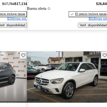
$17,764
$17,134
$26,84
Buena oferta
recio incluye tasas
El precio incluye tasas
$334/mes est.
$518/mes est
erif. disponibilidad
Verif. disponibilidad
Guarda este Aviso
Gu
¡Nuevo!