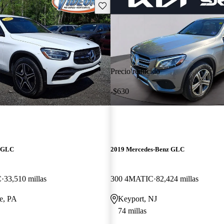
Guarda este Aviso
Precio reducido
-$630
z GLC
2019 Mercedes-Benz GLC
C
33,510 millas
300 4MATIC
82,424 millas
e, PA
Keyport, NJ
74 millas