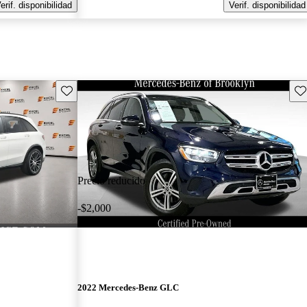
erif. disponibilidad
Verif. disponibilidad
Guarda este Aviso
Gu
Precio reducido
-$2,000
2022 Mercedes-Benz GLC