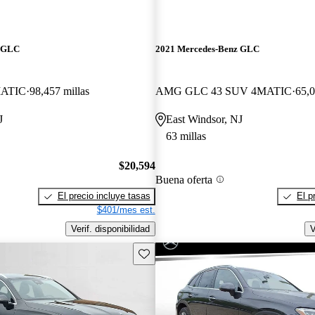
z GLC
2021 Mercedes-Benz GLC
MATIC
98,457 millas
AMG GLC 43 SUV 4MATIC
65,0
J
East Windsor, NJ
63 millas
$20,594
Buena oferta
El precio incluye tasas
El p
$401/mes est.
Verif. disponibilidad
V
Guarda este Aviso