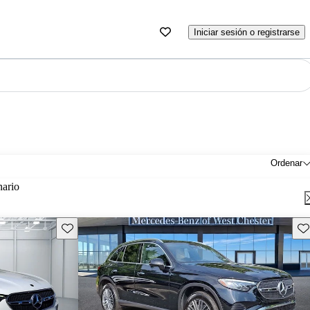
Iniciar sesión o registrarse
Ordenar
nario
Guarda este Aviso
Gu