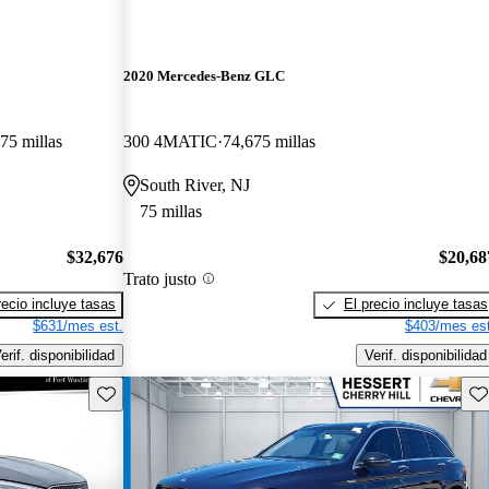
2020 Mercedes-Benz GLC
75 millas
300 4MATIC
74,675 millas
South River, NJ
75 millas
$32,676
$20,68
Trato justo
recio incluye tasas
El precio incluye tasas
$631/mes est.
$403/mes est
erif. disponibilidad
Verif. disponibilidad
Guarda este Aviso
Gu