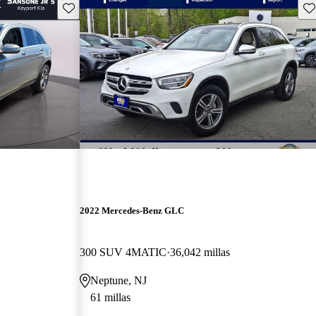
Guarda este Aviso
Gu
2022 Mercedes-Benz GLC
300 SUV 4MATIC
36,042 millas
Neptune, NJ
61 millas