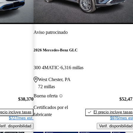
Aviso patrocinado
2026 Mercedes-Benz GLC
300 4MATIC
6,316 millas
West Chester, PA
72 millas
Buena oferta
$38,370
$52,47
Certificados por el
recio incluye tasas
El precio incluye tasas
fabricante
$727/mes est.
$976/mes est
erif. disponibilidad
Verif. disponibilidad