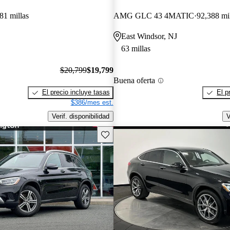
81 millas
AMG GLC 43 4MATIC
92,388 mi
East Windsor, NJ
63 millas
$20,799
$19,799
Buena oferta
El precio incluye tasas
El p
$386/mes est.
Verif. disponibilidad
V
Guarda este Aviso