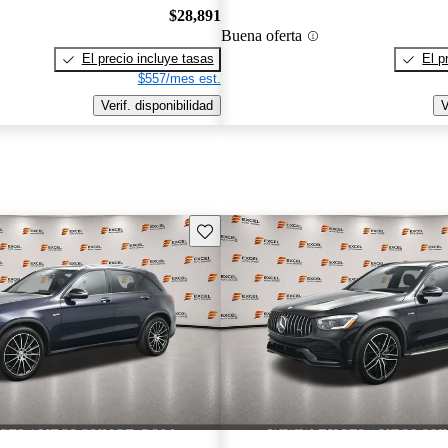
$28,891
Buena oferta
El precio incluye tasas
El p
$557/mes est.
Verif. disponibilidad
V
Guarda este Aviso