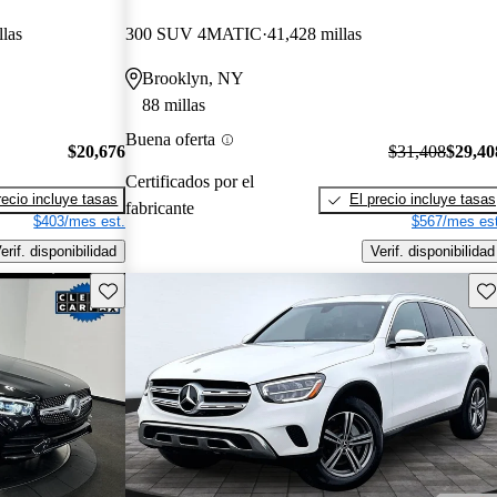
llas
300 SUV 4MATIC
41,428 millas
Brooklyn, NY
88 millas
Buena oferta
$20,676
$31,408
$29,40
Certificados por el
recio incluye tasas
El precio incluye tasas
fabricante
$403/mes est.
$567/mes est
erif. disponibilidad
Verif. disponibilidad
Guarda este Aviso
Gu