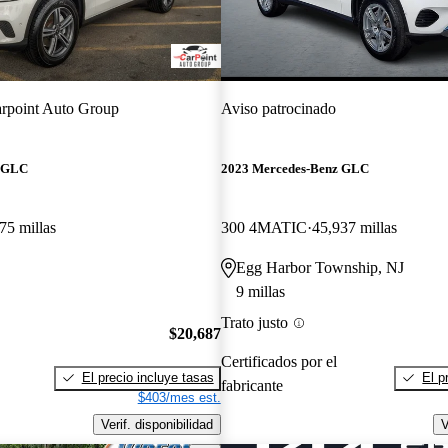
rpoint Auto Group
Aviso patrocinado
z GLC
2023 Mercedes-Benz GLC
75 millas
300 4MATIC
45,937 millas
Egg Harbor Township, NJ
9 millas
Trato justo
$20,687
Certificados por el
El precio incluye tasas
El p
fabricante
$403/mes est.
Verif. disponibilidad
V