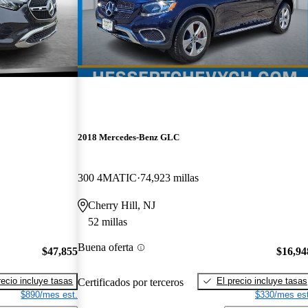
2018 Mercedes-Benz GLC
300 4MATIC
74,923 millas
Cherry Hill, NJ
52 millas
Buena oferta
$47,855
$16,94
recio incluye tasas
El precio incluye tasas
Certificados por terceros
$890/mes est.
$330/mes est