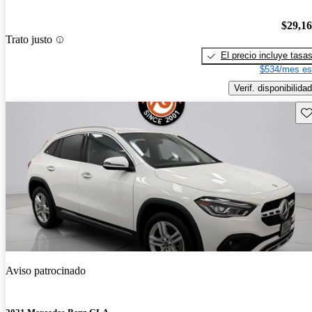
$29,1
Trato justo
El precio incluye tasa
$534/mes es
Verif. disponibilidad
Gu
Aviso patrocinado