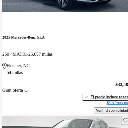
2025 Mercedes-Benz GLA
250 4MATIC
25,657 millas
Fletcher, NC
64 millas
$32,5
Gran oferta
El precio incluye tasa
$597/mes es
Verif. disponibilidad
Gu