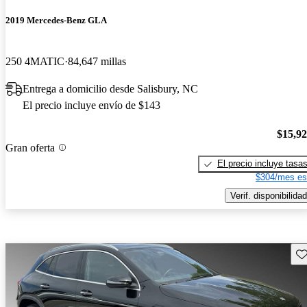
2019 Mercedes-Benz GLA
250 4MATIC
84,647 millas
Entrega a domicilio desde Salisbury, NC
El precio incluye envío de $143
$15,9
Gran oferta
El precio incluye tasa
$304/mes es
Verif. disponibilidad
Gu