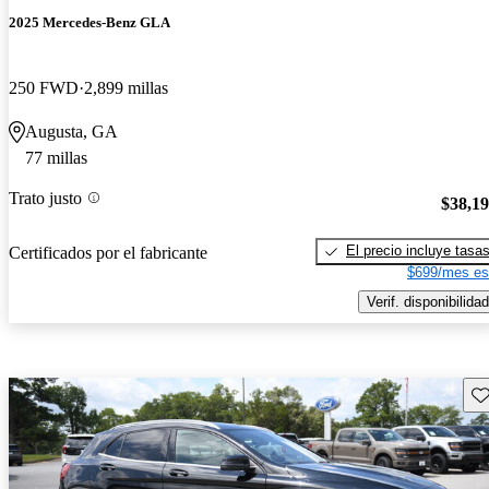
2025 Mercedes-Benz GLA
250 FWD
2,899 millas
Augusta, GA
77 millas
Trato justo
$38,1
El precio incluye tasa
Certificados por el fabricante
$699/mes es
Verif. disponibilidad
Gu