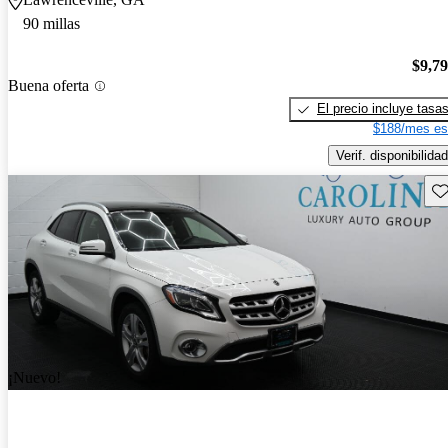
90 millas
$9,7
Buena oferta
El precio incluye tasa
$188/mes es
Verif. disponibilidad
Gu
¡Nuevo!