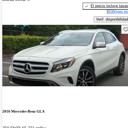
El precio incluye tasa
$530/mes es
Verif. disponibilidad
Gu
2016 Mercedes-Benz GLA