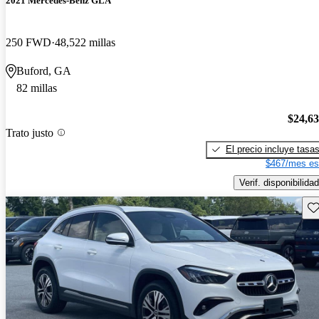
2021 Mercedes-Benz GLA
250 FWD
48,522 millas
Buford, GA
82 millas
$24,6
Trato justo
El precio incluye tasa
$467/mes es
Verif. disponibilidad
Gu