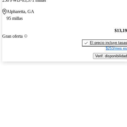
250 FWD
65,371 millas
Alpharetta, GA
95 millas
$13,1
Gran oferta
El precio incluye tasa
$253/mes es
Verif. disponibilidad