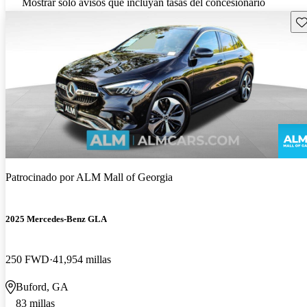
Mostrar solo avisos que incluyan tasas del concesionario
Gu
Patrocinado por
ALM Mall of Georgia
2025 Mercedes-Benz GLA
250 FWD
41,954 millas
Buford, GA
83 millas