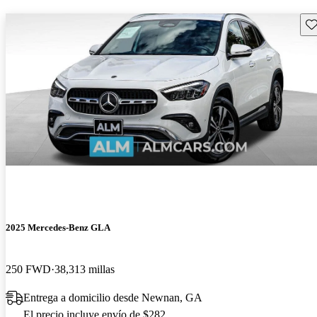
Gu
2025 Mercedes-Benz GLA
250 FWD
38,313 millas
Entrega a domicilio desde Newnan, GA
El precio incluye envío de $282