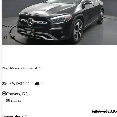
Precio reducido
-$1,018
2025 Mercedes-Benz GLA
250 FWD
34,544 millas
Conyers, GA
98 millas
$29,972
$28,9
Buena oferta