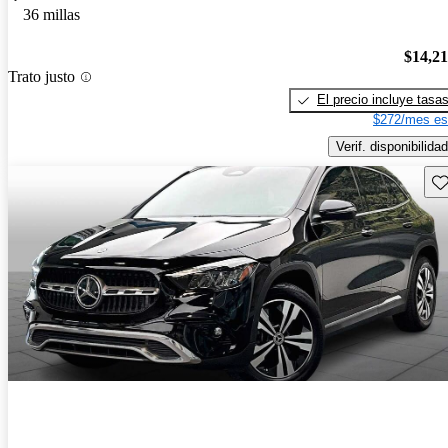
36 millas
$14,2
Trato justo
El precio incluye tasa
$272/mes es
Verif. disponibilidad
Gu