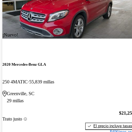
¡Nuevo!
2020 Mercedes-Benz GLA
250 4MATIC
55,839 millas
Greenville, SC
29 millas
$21,2
Trato justo
El precio incluye tasa
$406/mes es