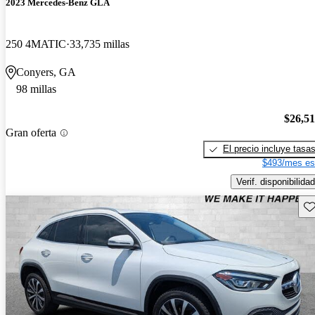
2023 Mercedes-Benz GLA
250 4MATIC
33,735 millas
Conyers, GA
98 millas
$26,5
Gran oferta
El precio incluye tasa
$493/mes es
Verif. disponibilidad
Gu