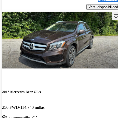
Verif. disponibilidad
Gu
2015 Mercedes-Benz GLA
250 FWD
114,740 millas
Lawrenceville, GA