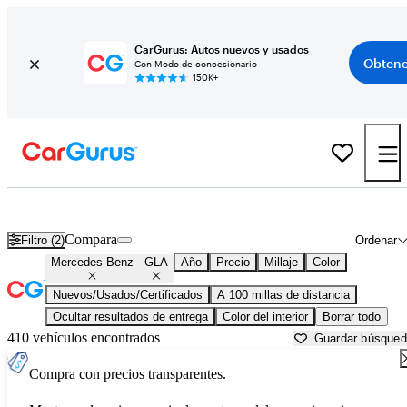
CarGurus: Autos nuevos y usados
Obtene
Con Modo de concesionario
150K+
Mercedes-Benz GLA usados en venta cerca de
Anderson, SC
Compara
Filtro (2)
Ordenar
Mercedes-Benz
GLA
Año
Precio
Millaje
Color
Nuevos/Usados/Certificados
A 100 millas de distancia
Ocultar resultados de entrega
Color del interior
Borrar todo
410 vehículos encontrados
Guardar búsque
Compra con precios transparentes.