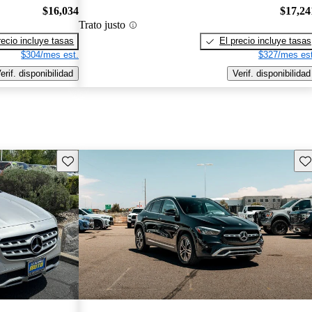
$16,034
$17,24
Trato justo
recio incluye tasas
El precio incluye tasas
$304/mes est.
$327/mes est
erif. disponibilidad
Verif. disponibilidad
Guarda este Aviso
Gu