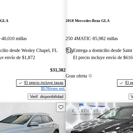
z GLA
2018 Mercedes-Benz GLA
40,010 millas
250 4MATIC
85,982 millas
cilio desde Wesley Chapel, FL
Entrega a domicilio desde Sain
uye envío de $1,872
El precio incluye envío de $616
$31,382
Gran oferta
El precio incluye tasas
El p
$578/mes est.
Verif. disponibilidad
V
Guarda este Aviso