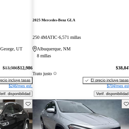
2025 Mercedes-Benz GLA
250 4MATIC
6,571 millas
t George, UT
Albuquerque, NM
8 millas
$13,986
$12,986
$38,84
Trato justo
recio incluye tasas
El precio incluye tasas
$246/mes est.
$704/mes est
erif. disponibilidad
Verif. disponibilidad
Guarda este Aviso
Gu