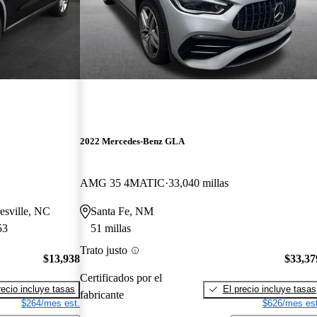
2022 Mercedes-Benz GLA
AMG 35 4MATIC
33,040 millas
esville, NC
Santa Fe, NM
53
51 millas
Trato justo
$13,938
$33,37
Certificados por el
recio incluye tasas
El precio incluye tasas
fabricante
$264/mes est.
$626/mes est