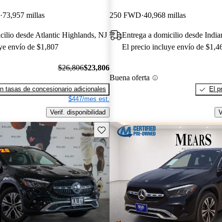
73,957 millas
250 FWD
40,968 millas
cilio desde Atlantic Highlands, NJ
Entrega a domicilio desde India
uye envío de $1,807
El precio incluye envío de $1,4
$26,806
$23,806
Buena oferta
n tasas de concesionario adicionales
El p
$447/mes est.
Verif. disponibilidad
V
Guarda este Aviso