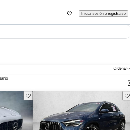
Iniciar sesión o registrarse
Ordenar
nario
Guarda este Aviso
Gu