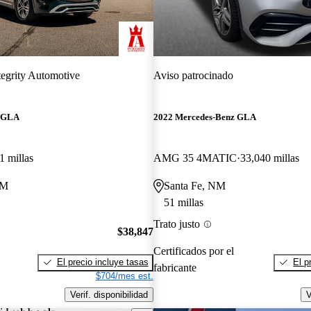
tegrity Automotive
Aviso patrocinado
z GLA
2022 Mercedes-Benz GLA
1 millas
AMG 35 4MATIC
33,040 millas
NM
Santa Fe, NM
51 millas
Trato justo
$38,847
Certificados por el
El precio incluye tasas
El p
fabricante
$704/mes est.
Verif. disponibilidad
V