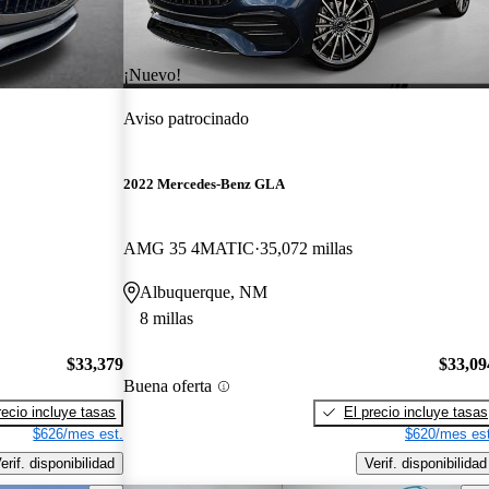
¡Nuevo!
Aviso patrocinado
2022 Mercedes-Benz GLA
AMG 35 4MATIC
35,072 millas
Albuquerque, NM
8 millas
$33,379
$33,09
Buena oferta
recio incluye tasas
El precio incluye tasas
$626/mes est.
$620/mes est
erif. disponibilidad
Verif. disponibilidad