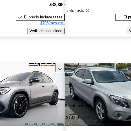
$38,800
Trato justo
El precio incluye tasas
El p
$703/mes est.
Verif. disponibilidad
V
Guarda este Aviso
Precio reducido
-$1,000