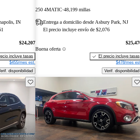
250 4MATIC
48,199 millas
napolis, IN
Entrega a domicilio desde Asbury Park, NJ
61
El precio incluye envío de $2,076
$24,207
$25,47
Buena oferta
recio incluye tasas
El precio incluye tasas
$455/mes est.
$478/mes est
erif. disponibilidad
Verif. disponibilidad
Guarda este Aviso
Gu