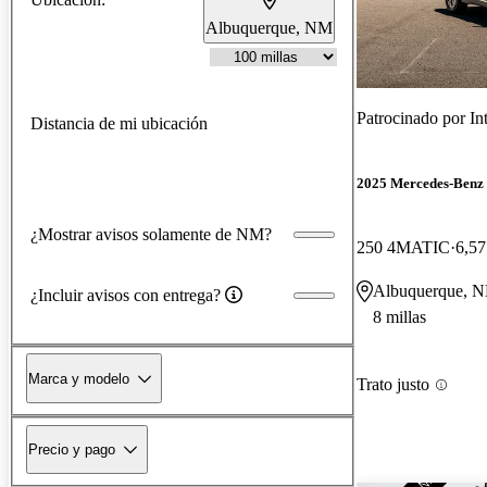
Albuquerque, NM
Patrocinado por
In
Distancia de mi ubicación
2025 Mercedes-Ben
¿Mostrar avisos solamente de NM?
250 4MATIC
6,57
Albuquerque, 
¿Incluir avisos con entrega?
8 millas
Marca y modelo
Trato justo
Precio y pago