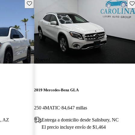
Guarda este Aviso
Gu
¡Nuevo!
2019 Mercedes-Benz GLA
250 4MATIC
84,647 millas
a, AZ
Entrega a domicilio desde Salisbury, NC
El precio incluye envío de $1,464