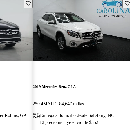
Guarda este Aviso
Gu
¡Nuevo!
2019 Mercedes-Benz GLA
250 4MATIC
84,647 millas
rner Robins, GA
Entrega a domicilio desde Salisbury, NC
El precio incluye envío de $352