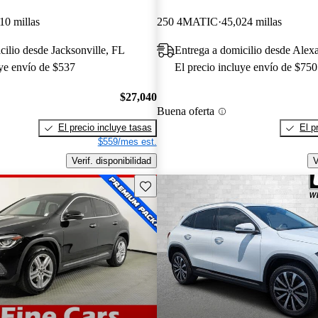
10 millas
250 4MATIC
45,024 millas
cilio desde Jacksonville, FL
Entrega a domicilio desde Alex
uye envío de $537
El precio incluye envío de $750
$27,040
Buena oferta
El precio incluye tasas
El p
$559/mes est.
Verif. disponibilidad
V
Guarda este Aviso