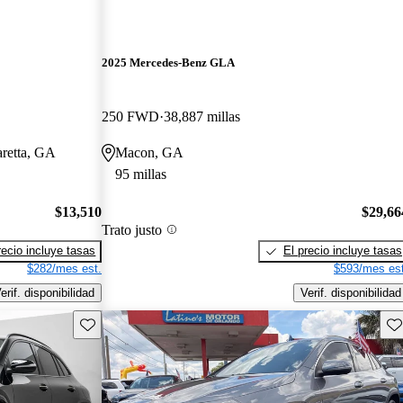
2025 Mercedes-Benz GLA
250 FWD
38,887 millas
aretta, GA
Macon, GA
95 millas
$13,510
$29,66
Trato justo
recio incluye tasas
El precio incluye tasas
$282/mes est.
$593/mes est
erif. disponibilidad
Verif. disponibilidad
Guarda este Aviso
Gu