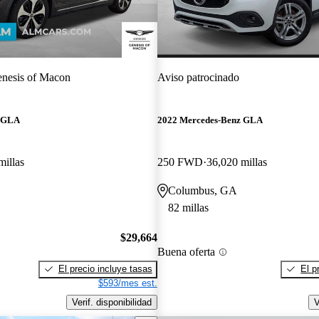
nesis of Macon
Aviso patrocinado
z GLA
2022 Mercedes-Benz GLA
millas
250 FWD
36,020 millas
Columbus, GA
82 millas
$29,664
Buena oferta
El precio incluye tasas
El p
$593/mes est.
Verif. disponibilidad
V