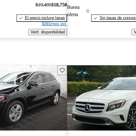
$19,495
$18,750
Buena
oferta
El precio incluye tasas
Sin tasas de concesi
$391/mes est.
Verif. disponibilidad
V
Guarda este Aviso