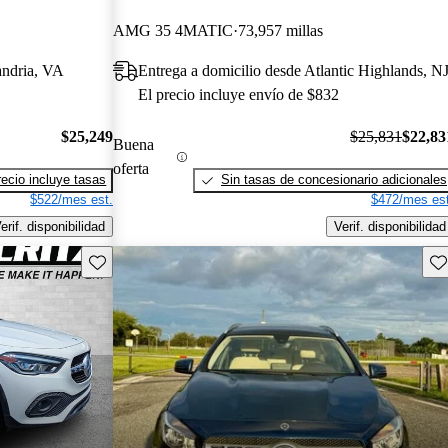
AMG 35 4MATIC
73,957 millas
andria, VA
Entrega a domicilio desde Atlantic Highlands, N
El precio incluye envío de $832
$25,249
$25,831
$22,83
Buena
oferta
recio incluye tasas
Sin tasas de concesionario adicionales
$522/mes est.
$472/mes est
erif. disponibilidad
Verif. disponibilidad
Guarda este Aviso
Gu