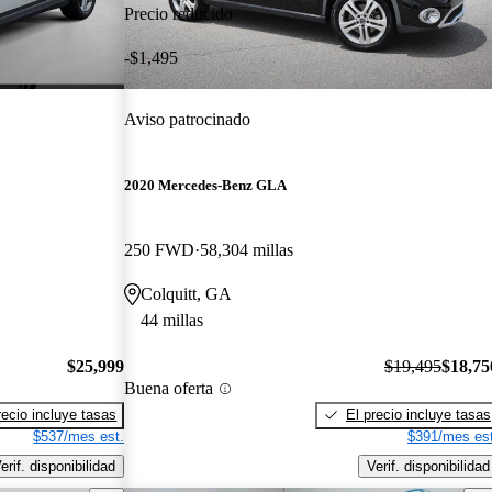
Precio reducido
-$1,495
Aviso patrocinado
2020 Mercedes-Benz GLA
250 FWD
58,304 millas
Colquitt, GA
44 millas
$25,999
$19,495
$18,75
Buena oferta
recio incluye tasas
El precio incluye tasas
$537/mes est.
$391/mes est
erif. disponibilidad
Verif. disponibilidad