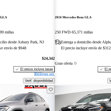
z GLA
2016 Mercedes-Benz GLA
99 millas
250 FWD
65,371 millas
cilio desde Asbury Park, NJ
Entrega a domicilio desde Alph
uye envío de $948
El precio incluye envío de $312
$24,342
Gran oferta
El precio incluye tasas
El p
$503/mes est.
Verif. disponibilidad
V
Guarda este Aviso