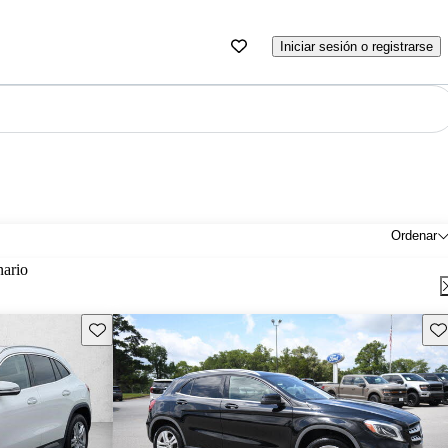
Iniciar sesión o registrarse
Ordenar
nario
Guarda este Aviso
Gu