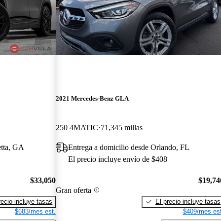
2021 Mercedes-Benz GLA
250 4MATIC
71,345 millas
etta, GA
Entrega a domicilio desde Orlando, FL
El precio incluye envío de $408
$33,050
$19,74
Gran oferta
recio incluye tasas
El precio incluye tasas
$683/mes est.
$409/mes est