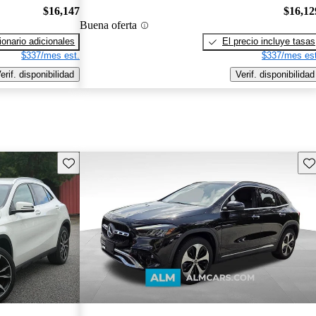
$16,147
$16,12
Buena oferta
onario adicionales
El precio incluye tasas
$337/mes est.
$337/mes est
erif. disponibilidad
Verif. disponibilidad
Guarda este Aviso
Gu