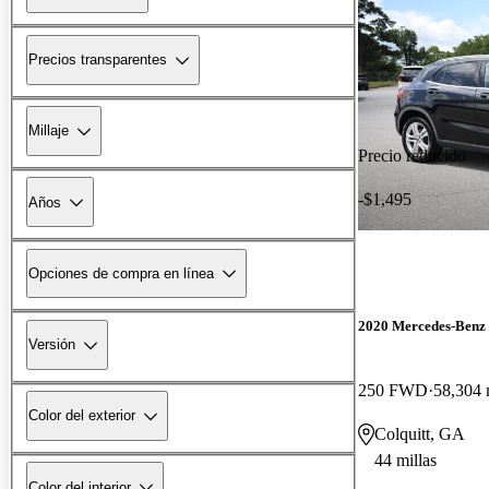
Precios transparentes
Millaje
Precio reducido
-$1,495
Años
Opciones de compra en línea
2020 Mercedes-Ben
Versión
250 FWD
58,304 
Color del exterior
Colquitt, GA
44 millas
Color del interior