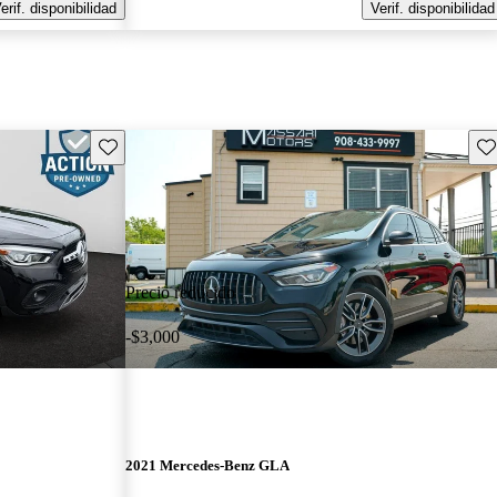
erif. disponibilidad
Verif. disponibilidad
Guarda este Aviso
Gu
Precio reducido
-$3,000
2021 Mercedes-Benz GLA