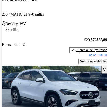
2022 Mercedes-Benz GLA
250 4MATIC
21,970 millas
Beckley, WV
87 millas
$29,572
$28,8
Buena oferta
El precio incluye tasa
$542/mes es
Verif. disponibilidad
Gu