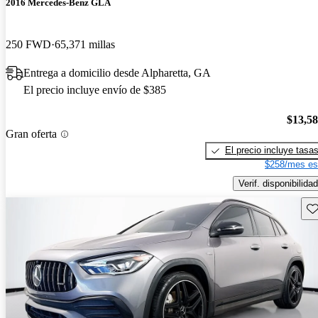
2016 Mercedes-Benz GLA
250 FWD
65,371 millas
Entrega a domicilio desde Alpharetta, GA
El precio incluye envío de $385
$13,5
Gran oferta
El precio incluye tasa
$258/mes es
Verif. disponibilidad
Gu