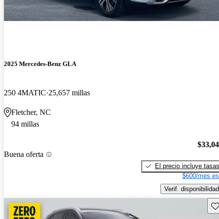
2025 Mercedes-Benz GLA
250 4MATIC
25,657 millas
Fletcher, NC
94 millas
$33,0
Buena oferta
El precio incluye tasa
$600/mes es
Verif. disponibilidad
Gu