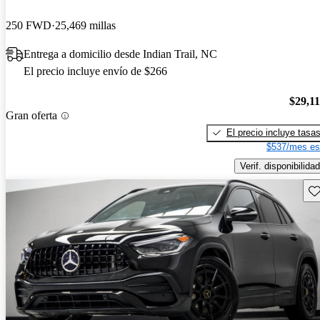
250 FWD
25,469 millas
Entrega a domicilio desde Indian Trail, NC
El precio incluye envío de $266
$29,1
Gran oferta
El precio incluye tasa
$537/mes es
Verif. disponibilidad
Gu