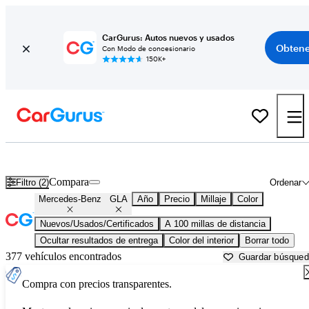
CarGurus: Autos nuevos y usados
Obtene
Con Modo de concesionario
150K+
Mercedes-Benz GLA usados en venta cerca de
Abingdon, VA
Compara
Filtro (2)
Ordenar
Mercedes-Benz
GLA
Año
Precio
Millaje
Color
Nuevos/Usados/Certificados
A 100 millas de distancia
Ocultar resultados de entrega
Color del interior
Borrar todo
377 vehículos encontrados
Guardar búsque
Compra con precios transparentes.