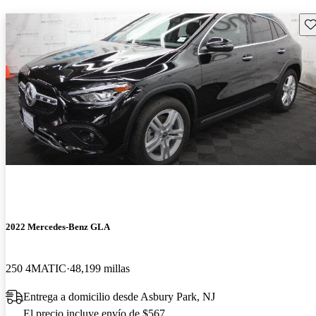
Gu
2022 Mercedes-Benz GLA
250 4MATIC
48,199 millas
Entrega a domicilio desde Asbury Park, NJ
El precio incluye envío de $567