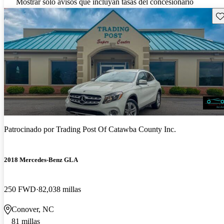
Mostrar solo avisos que incluyan tasas del concesionario
Gu
Patrocinado por
Trading Post Of Catawba County Inc.
2018 Mercedes-Benz GLA
250 FWD
82,038 millas
Conover, NC
81 millas