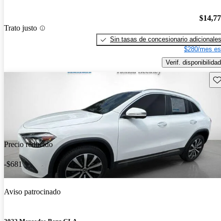
$14,7
Trato justo
Sin tasas de concesionario adicionale
$280/mes es
Verif. disponibilidad
Gu
Precio reducido
-$681
Aviso patrocinado