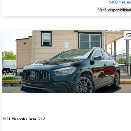
$468/mes es
Verif. disponibilidad
Gu
Precio reducido
-$3,000
2021 Mercedes-Benz GLA