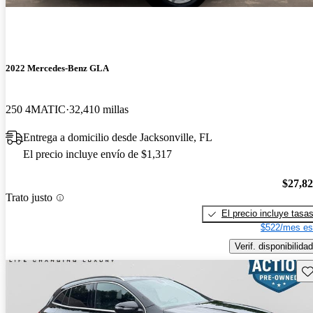
2022 Mercedes-Benz GLA
250 4MATIC
32,410 millas
Entrega a domicilio desde Jacksonville, FL
El precio incluye envío de $1,317
$27,8
Trato justo
El precio incluye tasa
$522/mes es
Verif. disponibilidad
Gu