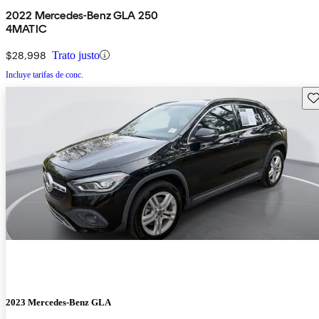
2022 Mercedes-Benz GLA 250
4MATIC
$28,998
Trato justo
Incluye tarifas de conc.
Gu
2023 Mercedes-Benz GLA