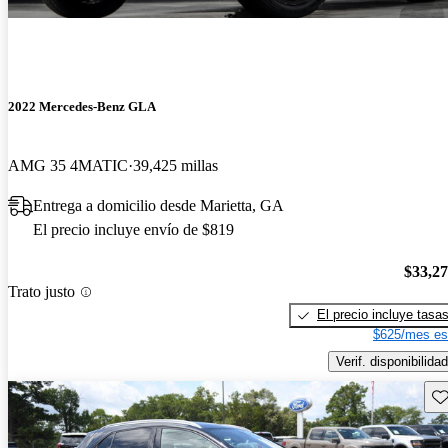
2022 Mercedes-Benz GLA
AMG 35 4MATIC
39,425 millas
Entrega a domicilio desde Marietta, GA
El precio incluye envío de $819
$33,2
Trato justo
El precio incluye tasa
$625/mes es
Verif. disponibilidad
Gu