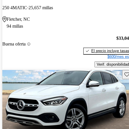
250 4MATIC
25,657 millas
Fletcher, NC
94 millas
$33,0
Buena oferta
El precio incluye tasa
$600/mes es
Verif. disponibilidad
Gu