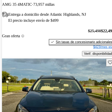
AMG 35 4MATIC
73,957 millas
Entrega a domicilio desde Atlantic Highlands, NJ
El precio incluye envío de $499
$25,498
$22,4
Gran oferta
Sin tasas de concesionario adicionale
$423/mes es
Verif. disponibilidad
Gu