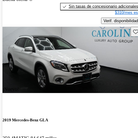
Sin tasas de concesionario adicionale
$310/mes es
Verif. disponibilidad
Gu
¡Nuevo!
2019 Mercedes-Benz GLA