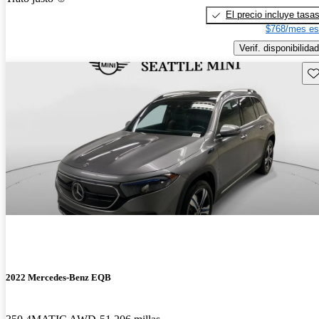
El precio incluye tasa
$768/mes es
Verif. disponibilidad
Gu
2022 Mercedes-Benz EQB