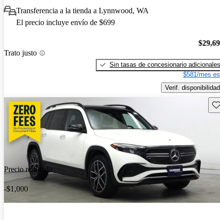
Transferencia a la tienda a Lynnwood, WA
El precio incluye envío de $699
$29,6
Trato justo
Sin tasas de concesionario adicionale
$581/mes es
Verif. disponibilidad
Gu
Precio reducido
-$1,000