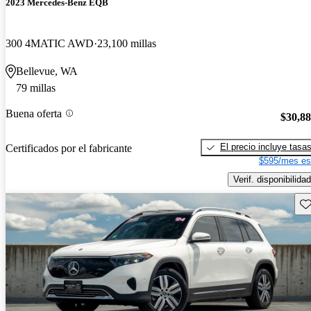
2023 Mercedes-Benz EQB
300 4MATIC AWD
23,100 millas
Bellevue, WA
79 millas
Buena oferta
$30,8
El precio incluye tasa
Certificados por el fabricante
$595/mes es
Verif. disponibilidad
Gu