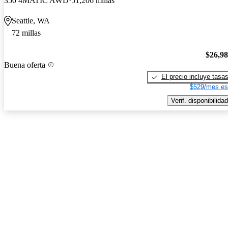
350 4MATIC AWD
51,206 millas
Seattle, WA
72 millas
$26,9
Buena oferta
El precio incluye tasa
$529/mes es
Verif. disponibilidad