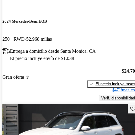
2024 Mercedes-Benz EQB
250+ RWD
52,968 millas
Entrega a domicilio desde Santa Monica, CA
El precio incluye envío de $1,038
$24,7
Gran oferta
El precio incluye tasa
$471/mes es
Verif. disponibilidad
Gu