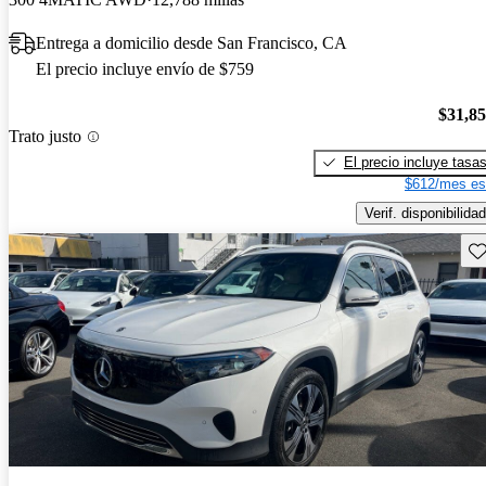
Entrega a domicilio desde San Francisco, CA
El precio incluye envío de $759
$31,8
Trato justo
El precio incluye tasa
$612/mes es
Verif. disponibilidad
Gu