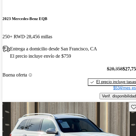
2023 Mercedes-Benz EQB
250+ RWD
28,456 millas
Entrega a domicilio desde San Francisco, CA
El precio incluye envío de $759
$28,358
$27,7
Buena oferta
El precio incluye tasa
$534/mes es
Verif. disponibilidad
Gu