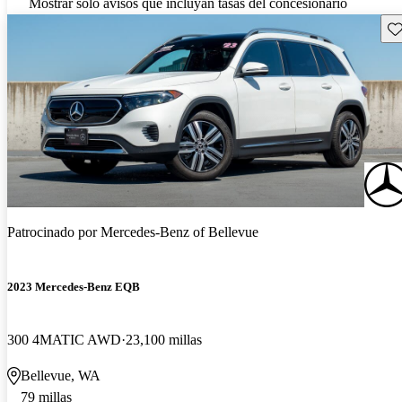
Mostrar solo avisos que incluyan tasas del concesionario
Gu
Patrocinado por
Mercedes-Benz of Bellevue
2023 Mercedes-Benz EQB
300 4MATIC AWD
23,100 millas
Bellevue, WA
79 millas