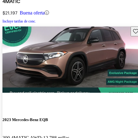
4MATIC
$21,197
Buena oferta
Incluye tarifas de conc.
Gu
2023 Mercedes-Benz EQB
300 4MATIC AWD
12,788 millas