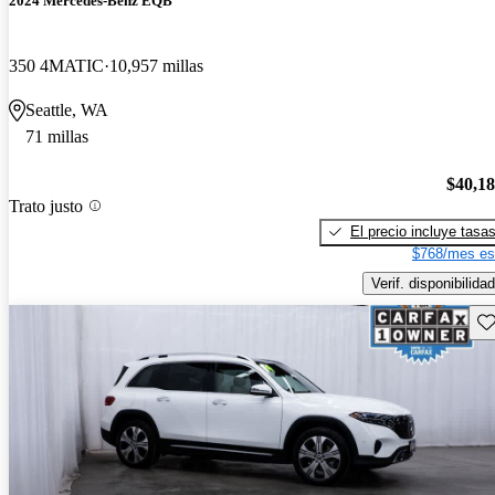
2024 Mercedes-Benz EQB
350 4MATIC
10,957 millas
Seattle, WA
71 millas
$40,1
Trato justo
El precio incluye tasa
$768/mes es
Verif. disponibilidad
Gu