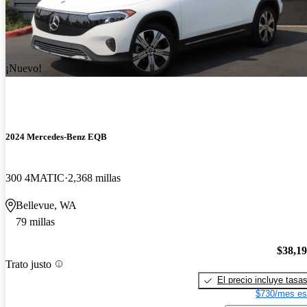
¡Nuevo!
2024 Mercedes-Benz EQB
300 4MATIC
2,368 millas
Bellevue, WA
79 millas
$38,1
Trato justo
El precio incluye tasa
$730/mes es