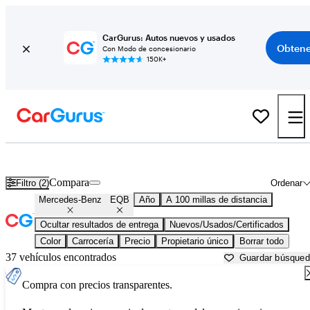
CarGurus: Autos nuevos y usados
Obtene
Con Modo de concesionario
150K+
Mercedes-Benz EQB usados en venta cerca de
Bellingham, WA
Compara
Filtro (2)
Ordenar
Mercedes-Benz
EQB
Año
A 100 millas de distancia
Ocultar resultados de entrega
Nuevos/Usados/Certificados
Color
Carrocería
Precio
Propietario único
Borrar todo
37 vehículos encontrados
Guardar búsque
Compra con precios transparentes.