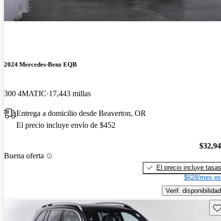
2024 Mercedes-Benz EQB
300 4MATIC
17,443 millas
Entrega a domicilio desde Beaverton, OR
El precio incluye envío de $452
$32,9
Buena oferta
El precio incluye tasa
$628/mes es
Verif. disponibilidad
Gu