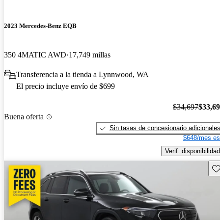
2023 Mercedes-Benz EQB
350 4MATIC AWD
17,749 millas
Transferencia a la tienda a Lynnwood, WA
El precio incluye envío de $699
$34,697
$33,6
Buena oferta
Sin tasas de concesionario adicionale
$648/mes es
Verif. disponibilidad
Gu