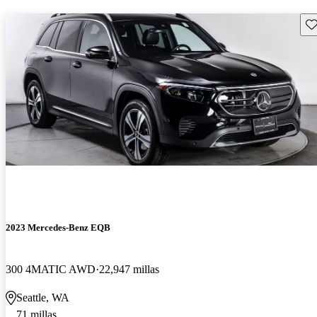
Gu
2023 Mercedes-Benz EQB
300 4MATIC AWD
22,947 millas
Seattle, WA
71 millas