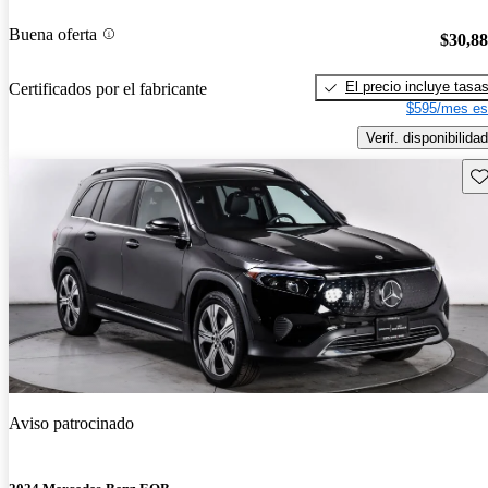
Buena oferta
$30,8
El precio incluye tasa
Certificados por el fabricante
$595/mes es
Verif. disponibilidad
Gu
Aviso patrocinado