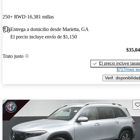
250+ RWD
16,381 millas
Entrega a domicilio desde Marietta, GA
El precio incluye envío de $1,150
$35,0
Trato justo
El precio incluye tasa
$717/mes es
Verif. disponibilidad
Gu