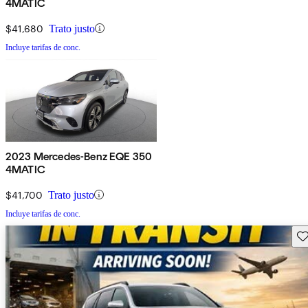
4MATIC
$41,680
Trato justo
Incluye tarifas de conc.
2023 Mercedes-Benz EQE 350
4MATIC
$41,700
Trato justo
Incluye tarifas de conc.
Gu