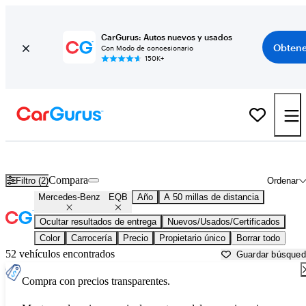
CarGurus: Autos nuevos y usados
Obtene
Con Modo de concesionario
150K+
Mercedes-Benz EQB usados en venta cerca de
Baltimore, MD
Compara
Filtro (2)
Ordenar
Mercedes-Benz
EQB
Año
A 50 millas de distancia
Ocultar resultados de entrega
Nuevos/Usados/Certificados
Color
Carrocería
Precio
Propietario único
Borrar todo
52 vehículos encontrados
Guardar búsque
Compra con precios transparentes.