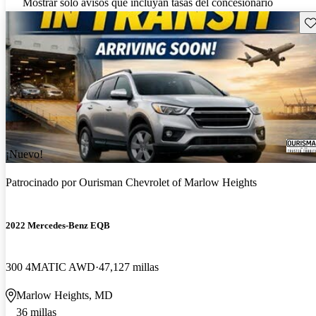
Mostrar solo avisos que incluyan tasas del concesionario
Gu
¡Nuevo!
Patrocinado por
Ourisman Chevrolet of Marlow Heights
2022 Mercedes-Benz EQB
300 4MATIC AWD
47,127 millas
Marlow Heights, MD
36 millas