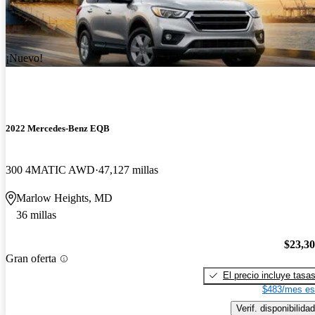
¡Nuevo!
2022 Mercedes-Benz EQB
300 4MATIC AWD
47,127 millas
Marlow Heights, MD
36 millas
$23,3
Gran oferta
El precio incluye tasa
$483/mes es
Verif. disponibilidad