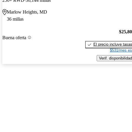
250+ RWD
36,144 millas
Marlow Heights, MD
36 millas
$25,8
Buena oferta
El precio incluye tasa
$531/mes es
Verif. disponibilidad