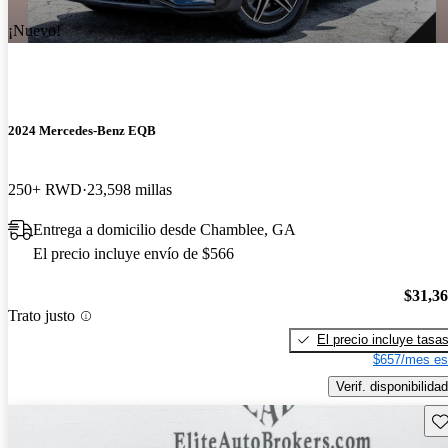
¡Nuevo!
2024 Mercedes-Benz EQB
250+ RWD
23,598 millas
Entrega a domicilio desde Chamblee, GA
El precio incluye envío de $566
$31,3
Trato justo
El precio incluye tasa
$657/mes es
Verif. disponibilidad
Gu