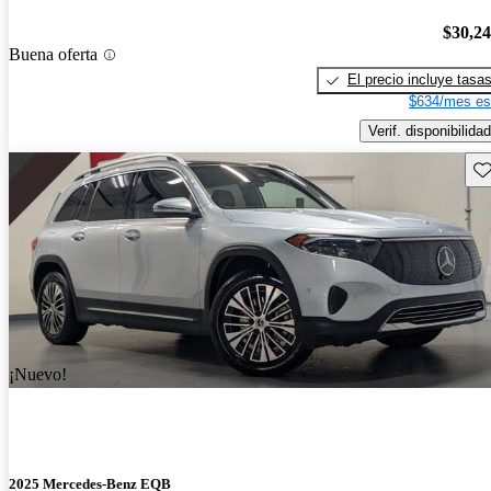
$30,2
Buena oferta
El precio incluye tasa
$634/mes es
Verif. disponibilidad
Gu
¡Nuevo!
2025 Mercedes-Benz EQB