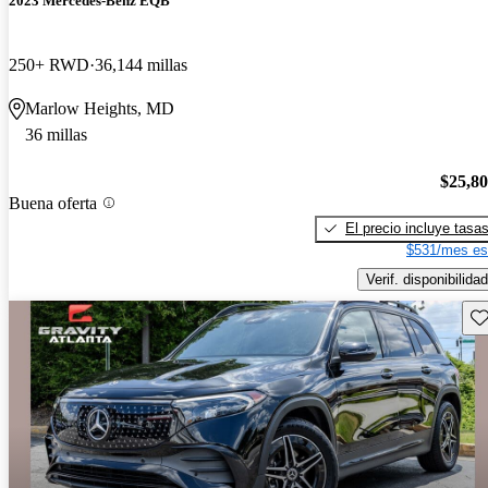
2023 Mercedes-Benz EQB
250+ RWD
36,144 millas
Marlow Heights, MD
36 millas
$25,8
Buena oferta
El precio incluye tasa
$531/mes es
Verif. disponibilidad
Gu