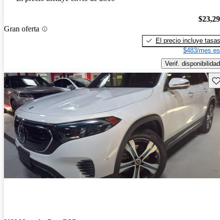
$23,2
Gran oferta
El precio incluye tasa
$483/mes es
Verif. disponibilidad
Gu