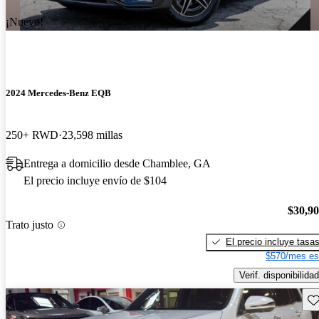
¡Nuevo!
2024 Mercedes-Benz EQB
250+ RWD
23,598 millas
Entrega a domicilio desde Chamblee, GA
El precio incluye envío de $104
$30,9
Trato justo
El precio incluye tasa
$570/mes es
Verif. disponibilidad
Gu