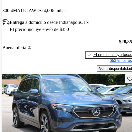
300 4MATIC AWD
24,006 millas
Entrega a domicilio desde Indianapolis, IN
El precio incluye envío de $350
$28,8
Buena oferta
El precio incluye tasa
$537/mes es
Verif. disponibilidad
Gu