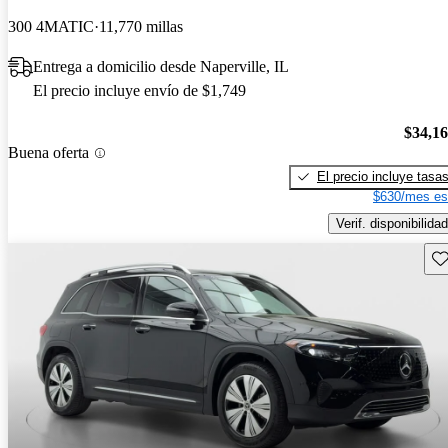
300 4MATIC
11,770 millas
Entrega a domicilio desde Naperville, IL
El precio incluye envío de $1,749
$34,1
Buena oferta
El precio incluye tasa
$630/mes es
Verif. disponibilidad
Gu