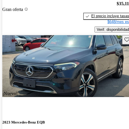
$35,1
Gran oferta
El precio incluye tasa
$648/mes es
Verif. disponibilidad
Gu
¡Nuevo!
2023 Mercedes-Benz EQB