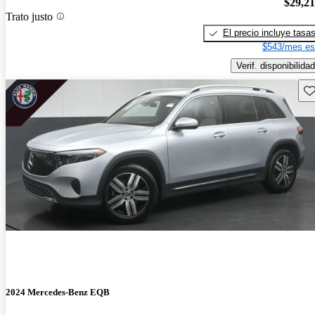
$29,2
Trato justo
El precio incluye tasa
$543/mes es
Verif. disponibilidad
Gu
2024 Mercedes-Benz EQB