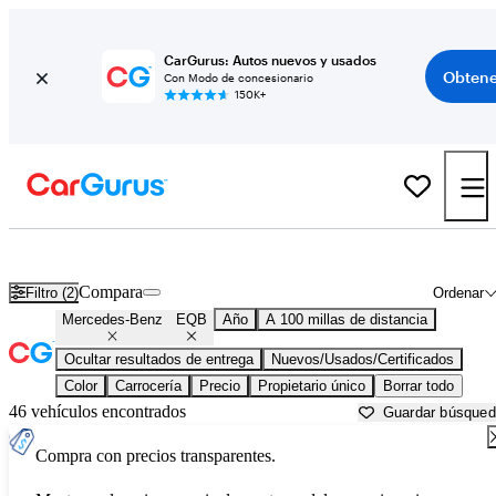
CarGurus: Autos nuevos y usados
Obtene
Con Modo de concesionario
150K+
Mercedes-Benz EQB usados en venta cerca de
Anderson, SC
Compara
Filtro (2)
Ordenar
Mercedes-Benz
EQB
Año
A 100 millas de distancia
Ocultar resultados de entrega
Nuevos/Usados/Certificados
Color
Carrocería
Precio
Propietario único
Borrar todo
46 vehículos encontrados
Guardar búsque
Compra con precios transparentes.