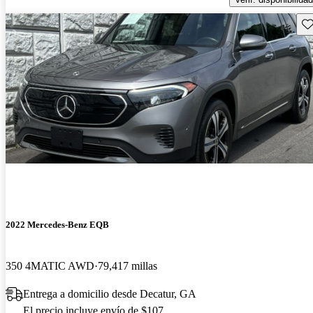
Gu
2022 Mercedes-Benz EQB
350 4MATIC AWD
79,417 millas
Entrega a domicilio desde Decatur, GA
El precio incluye envío de $107