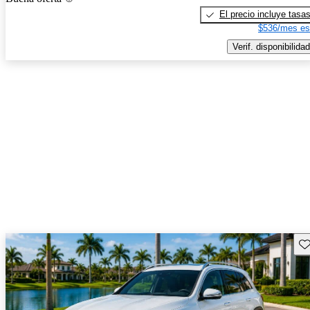
El precio incluye tasa
$536/mes es
Verif. disponibilidad
Gu