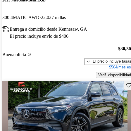
2023 Mercedes-Benz EQB
300 4MATIC AWD
22,027 millas
Entrega a domicilio desde Kennesaw, GA
El precio incluye envío de $406
$30,3
Buena oferta
El precio incluye tasa
$564/mes es
Verif. disponibilidad
Gu