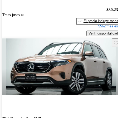
$30,2
Trato justo
El precio incluye tasa
$562/mes es
Verif. disponibilidad
Gu