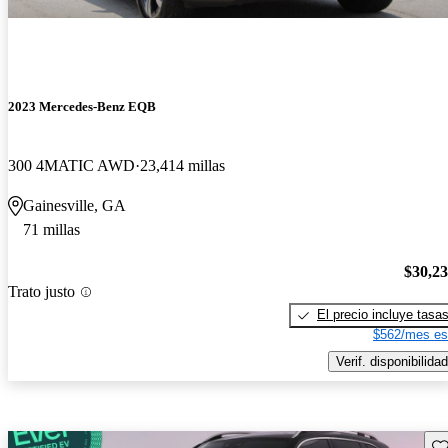
2023 Mercedes-Benz EQB
300 4MATIC AWD
23,414 millas
Gainesville, GA
71 millas
$30,2
Trato justo
El precio incluye tasa
$562/mes es
Verif. disponibilidad
Gu