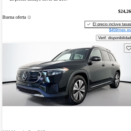
$24,2
Buena oferta
El precio incluye tasa
$459/mes es
Verif. disponibilidad
Gu