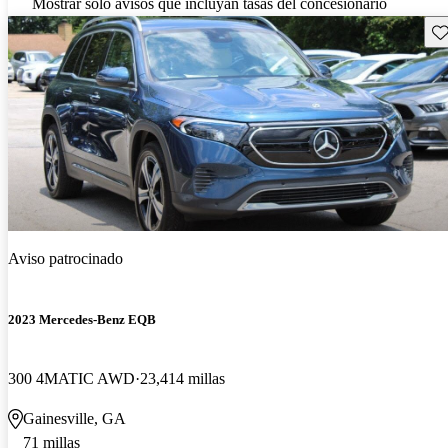
Mostrar solo avisos que incluyan tasas del concesionario
Gu
Aviso patrocinado
2023 Mercedes-Benz EQB
300 4MATIC AWD
23,414 millas
Gainesville, GA
71 millas