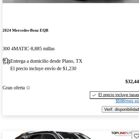
2024 Mercedes-Benz EQB
300 4MATIC
8,885 millas
Entrega a domicilio desde Plano, TX
El precio incluye envío de $1,230
$32,4
Gran oferta
El precio incluye tasa
$598/mes es
Verif. disponibilidad
Gu