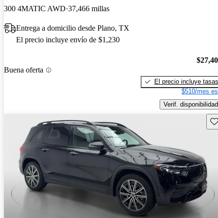
300 4MATIC AWD
37,466 millas
Entrega a domicilio desde Plano, TX
El precio incluye envío de $1,230
$27,4
Buena oferta
El precio incluye tasa
$510/mes es
Verif. disponibilidad
Gu