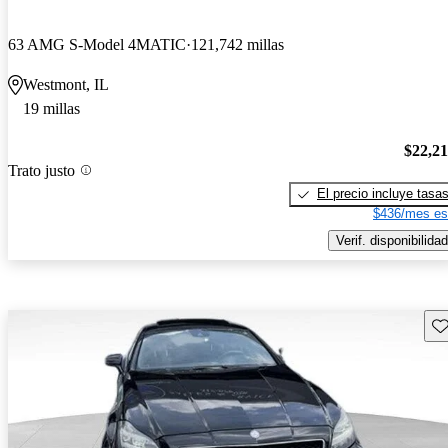
63 AMG S-Model 4MATIC
121,742 millas
Westmont, IL
19 millas
$22,2
Trato justo
El precio incluye tasa
$436/mes es
Verif. disponibilidad
Gu