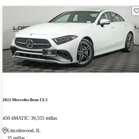
Gu
2022 Mercedes-Benz CLS
450 4MATIC
39,555 millas
Lincolnwood, IL
35 millas