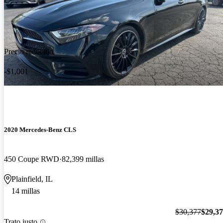
Precio reducido
-$1,001
2020 Mercedes-Benz CLS
450 Coupe RWD
82,399 millas
Plainfield, IL
14 millas
$30,377
$29,3
Trato justo