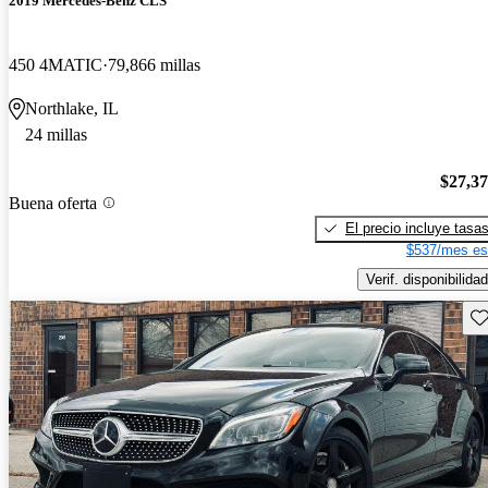
2019 Mercedes-Benz CLS
450 4MATIC
79,866 millas
Northlake, IL
24 millas
$27,3
Buena oferta
El precio incluye tasa
$537/mes es
Verif. disponibilidad
Gu