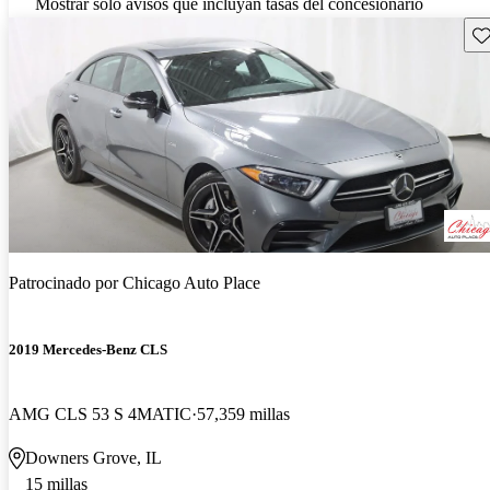
Mostrar solo avisos que incluyan tasas del concesionario
Gu
Patrocinado por
Chicago Auto Place
2019 Mercedes-Benz CLS
AMG CLS 53 S 4MATIC
57,359 millas
Downers Grove, IL
15 millas