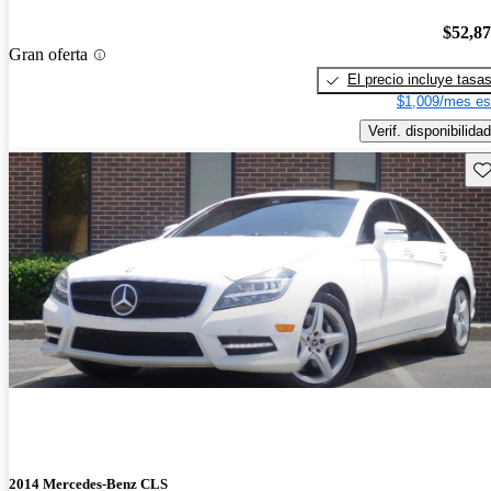
$52,8
Gran oferta
El precio incluye tasa
$1,009/mes es
Verif. disponibilidad
Gu
2014 Mercedes-Benz CLS