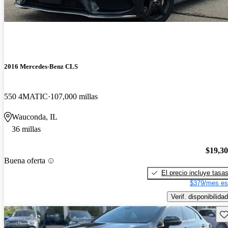
2016 Mercedes-Benz CLS
550 4MATIC
107,000 millas
Wauconda, IL
36 millas
$19,3
Buena oferta
El precio incluye tasa
$379/mes es
Verif. disponibilidad
Gu