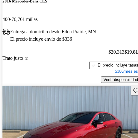
2016 Mercedes-Benz CLS
400
76,761 millas
Entrega a domicilio desde Eden Prairie, MN
El precio incluye envío de $336
$20,313
$19,8
Trato justo
El precio incluye tasa
$386/mes es
Verif. disponibilidad
Gu