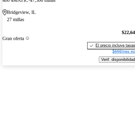
400 4MATIC
47,506 millas
Bridgeview, IL
27 millas
$22,6
Gran oferta
El precio incluye tasa
$444/mes es
Verif. disponibilidad