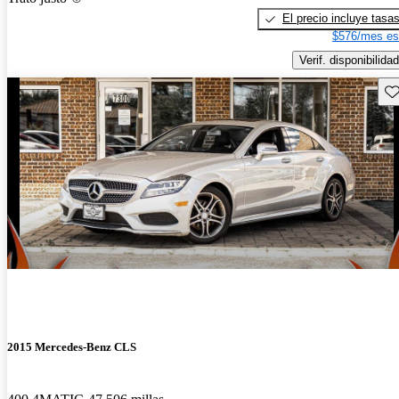
El precio incluye tasa
$576/mes es
Verif. disponibilidad
Gu
2015 Mercedes-Benz CLS