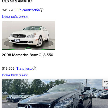
CLS 53 S 4MATIC
$41,278
Sin calificación
Incluye tarifas de conc.
2008 Mercedes-Benz CLS 550
$16,353
Trato justo
Incluye tarifas de conc.
Gu