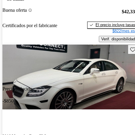
Buena oferta
$42,3
El precio incluye tasa
Certificados por el fabricante
$822/mes es
Verif. disponibilidad
Gu
Precio reducido
-$850