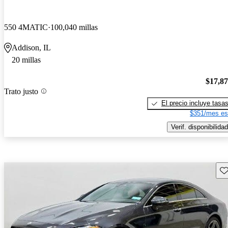
550 4MATIC
100,040 millas
Addison, IL
20 millas
$17,8
Trato justo
El precio incluye tasa
$351/mes es
Verif. disponibilidad
Gu