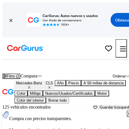
CarGurus: Autos nuevos y usados
Obtene
Con Modo de concesionario
150K+
Mercedes-Benz CLS usados en venta cerca de
Aurora, IL
Compara
Filtro (2)
Ordenar
Mercedes-Benz
CLS
Año
Precio
A 50 millas de distancia
Color
Millaje
Nuevos/Usados/Certificados
Motor
Color del interior
Borrar todo
125 vehículos encontrados
Guardar búsque
Compra con precios transparentes.