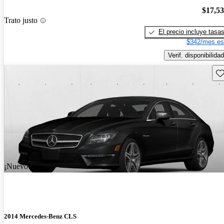
$17,5
Trato justo
El precio incluye tasa
$342/mes es
Verif. disponibilidad
Gu
¡Nuevo!
2014 Mercedes-Benz CLS