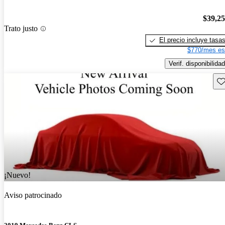
$39,2
Trato justo
El precio incluye tasa
$770/mes es
Verif. disponibilidad
Gu
¡Nuevo!
Aviso patrocinado