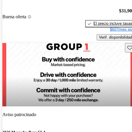
$31,9
Buena oferta
El precio incluye tasa
$607/mes es
Verif. disponibilidad
Gu
Aviso patrocinado