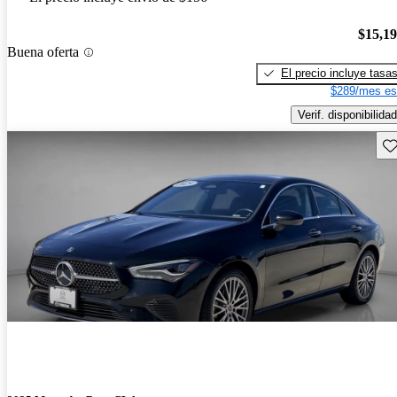
$15,1
Buena oferta
El precio incluye tasa
$289/mes es
Verif. disponibilidad
Gu