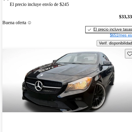
El precio incluye envío de $245
$33,3
Buena oferta
El precio incluye tasa
$651/mes es
Verif. disponibilidad
Gu