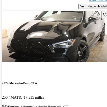
Verif. disponibilidad
Gu
2024 Mercedes-Benz CLA
250 4MATIC
17,335 millas
Entrega a domicilio desde Branford, CT