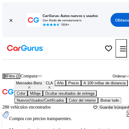
CarGurus: Autos nuevos y usados
Obtene
Con Modo de concesionario
150K+
Mercedes-Benz CLA usados en venta cerca de
Augusta, GA
Compara
Filtro (2)
Ordenar
Mercedes-Benz
CLA
Año
Precio
A 100 millas de distancia
Color
Millaje
Ocultar resultados de entrega
Nuevos/Usados/Certificados
Color del interior
Borrar todo
288 vehículos encontrados
Guardar búsque
Compra con precios transparentes.