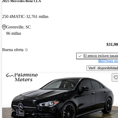
2025 Mercedes-Benz CLA
250 4MATIC
32,761 millas
Greenville, SC
96 millas
$31,9
Buena oferta
El precio incluye tasa
$607/mes es
Verif. disponibilidad
Gu