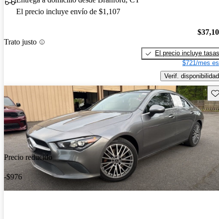
El precio incluye envío de $1,107
$37,1
Trato justo
El precio incluye tasa
$721/mes es
Verif. disponibilidad
Gu
Precio reducido
-$976