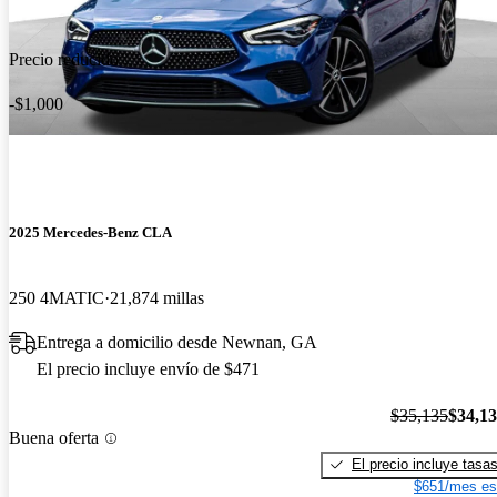
Precio reducido
-$1,000
2025 Mercedes-Benz CLA
250 4MATIC
21,874 millas
Entrega a domicilio desde Newnan, GA
El precio incluye envío de $471
$35,135
$34,1
Buena oferta
El precio incluye tasa
$651/mes es