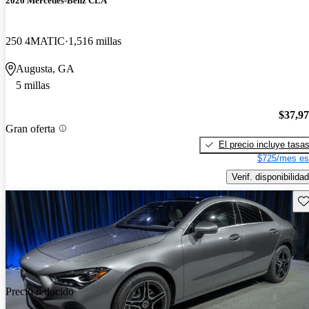
2026 Mercedes-Benz CLA
250 4MATIC
1,516 millas
Augusta, GA
5 millas
$37,9
Gran oferta
El precio incluye tasa
$725/mes es
Verif. disponibilidad
Gu
Precio reducido