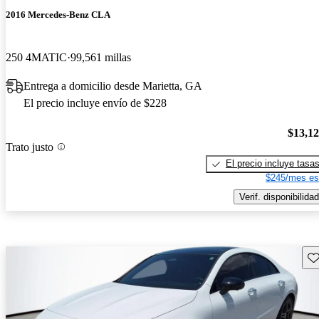
2016 Mercedes-Benz CLA
250 4MATIC
99,561 millas
Entrega a domicilio desde Marietta, GA
El precio incluye envío de $228
$13,1
Trato justo
El precio incluye tasa
$245/mes es
Verif. disponibilidad
Gu