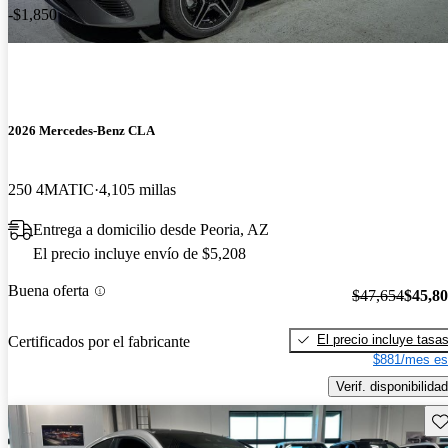
-$1,850
2026 Mercedes-Benz CLA
250 4MATIC
4,105 millas
Entrega a domicilio desde Peoria, AZ
El precio incluye envío de $5,208
Buena oferta
$47,654
$45,8
El precio incluye tasa
Certificados por el fabricante
$881/mes es
Verif. disponibilidad
Gu