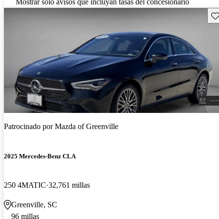
Mostrar solo avisos que incluyan tasas del concesionario
Gu
Patrocinado por
Mazda of Greenville
2025 Mercedes-Benz CLA
250 4MATIC
32,761 millas
Greenville, SC
96 millas