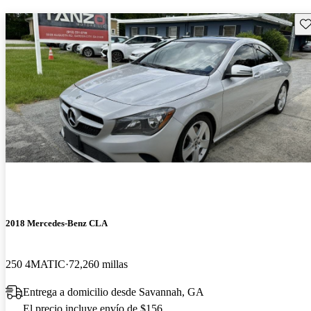
Gu
2018 Mercedes-Benz CLA
250 4MATIC
72,260 millas
Entrega a domicilio desde Savannah, GA
El precio incluye envío de $156