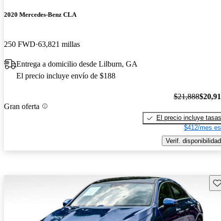
2020 Mercedes-Benz CLA
250 FWD
63,821 millas
Entrega a domicilio desde Lilburn, GA
El precio incluye envío de $188
$21,888
$20,9
Gran oferta
El precio incluye tasa
$412/mes es
Verif. disponibilidad
Gu