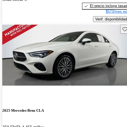
El precio incluye tasa
$573/mes es
Verif. disponibilidad
Gu
2025 Mercedes-Benz CLA