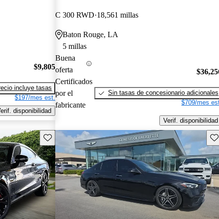
C 300 RWD
18,561 millas
Baton Rouge, LA
5 millas
Buena
$9,805
oferta
$36,25
Certificados
recio incluye tasas
por el
Sin tasas de concesionario adicionales
$197/mes est.
$709/mes est
fabricante
erif. disponibilidad
Verif. disponibilidad
Guarda este Aviso
Gu