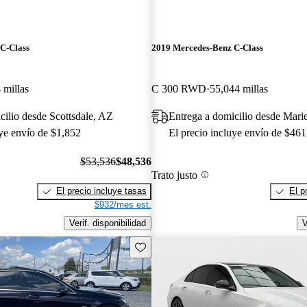
C-Class
2019 Mercedes-Benz C-Class
 millas
C 300 RWD
55,044 millas
cilio desde Scottsdale, AZ
Entrega a domicilio desde Mari
uye envío de $1,852
El precio incluye envío de $461
$53,536
$48,536
Trato justo
El precio incluye tasas
El p
$932/mes est.
Verif. disponibilidad
V
Guarda este Aviso