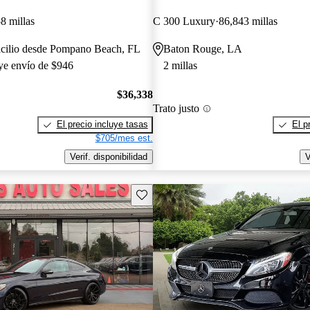
8 millas
C 300 Luxury
86,843 millas
icilio desde Pompano Beach, FL
Baton Rouge, LA
uye envío de $946
2 millas
$36,338
Trato justo
El precio incluye tasas
El p
$705/mes est.
Verif. disponibilidad
V
Guarda este Aviso