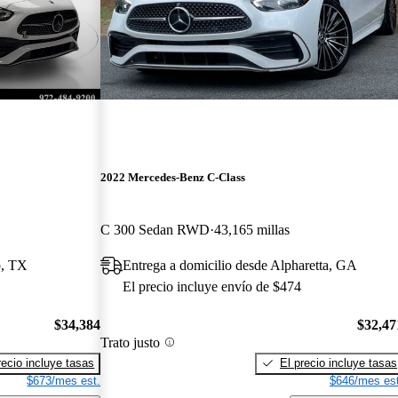
2022 Mercedes-Benz C-Class
C 300 Sedan RWD
43,165 millas
o, TX
Entrega a domicilio desde Alpharetta, GA
El precio incluye envío de $474
$34,384
$32,47
Trato justo
recio incluye tasas
El precio incluye tasas
$673/mes est.
$646/mes est