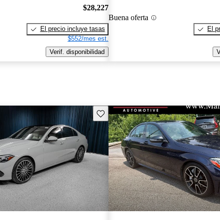
$28,227
Buena oferta
El precio incluye tasas
El p
$552/mes est.
Verif. disponibilidad
V
Guarda este Aviso