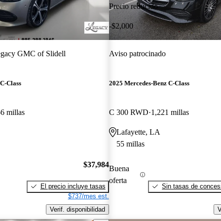
Precio reducido
-$2,000
gacy GMC of Slidell
Aviso patrocinado
C-Class
2025 Mercedes-Benz C-Class
6 millas
C 300 RWD
1,221 millas
Lafayette, LA
55 millas
$37,984
Buena
oferta
El precio incluye tasas
Sin tasas de concesi
$737/mes est.
Verif. disponibilidad
V