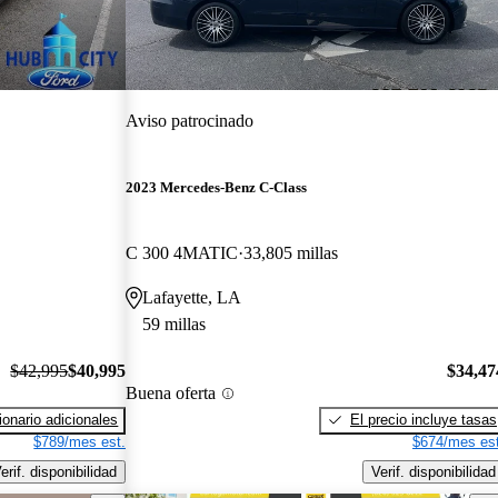
Aviso patrocinado
2023 Mercedes-Benz C-Class
C 300 4MATIC
33,805 millas
Lafayette, LA
59 millas
$42,995
$40,995
$34,47
Buena oferta
onario adicionales
El precio incluye tasas
$789/mes est.
$674/mes est
erif. disponibilidad
Verif. disponibilidad