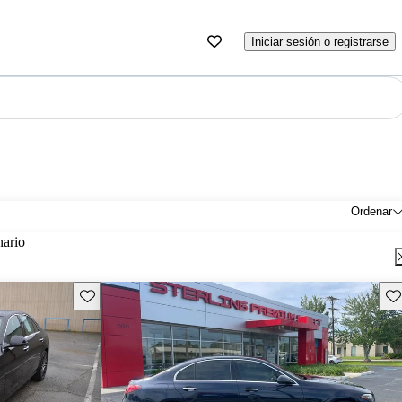
Iniciar sesión o registrarse
Ordenar
nario
Guarda este Aviso
Gu