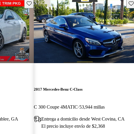
Guarda este Aviso
Gu
2017 Mercedes-Benz C-Class
C 300 Coupe 4MATIC
53,944 millas
mblee, GA
Entrega a domicilio desde West Covina, CA
El precio incluye envío de $2,368