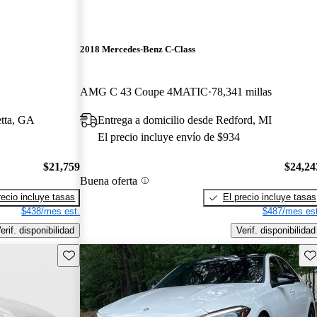
2018 Mercedes-Benz C-Class
AMG C 43 Coupe 4MATIC
78,341 millas
etta, GA
Entrega a domicilio desde Redford, MI
El precio incluye envío de $934
$21,759
$24,24
Buena oferta
recio incluye tasas
El precio incluye tasas
$438/mes est.
$487/mes est
erif. disponibilidad
Verif. disponibilidad
Guarda este Aviso
Gu