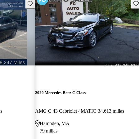
Guarda este Aviso
Gu
2020 Mercedes-Benz C-Class
as
AMG C 43 Cabriolet 4MATIC
34,613 millas
Hampden, MA
79 millas