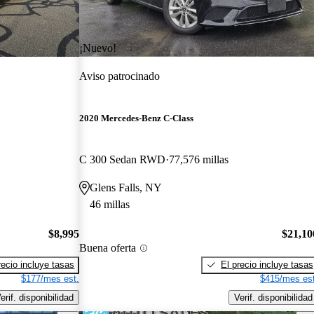
¡Nuevo!
Aviso patrocinado
2020 Mercedes-Benz C-Class
C 300 Sedan RWD
77,576 millas
Glens Falls, NY
46 millas
$8,995
$21,10
Buena oferta
recio incluye tasas
El precio incluye tasas
$177/mes est.
$415/mes est
erif. disponibilidad
Verif. disponibilidad