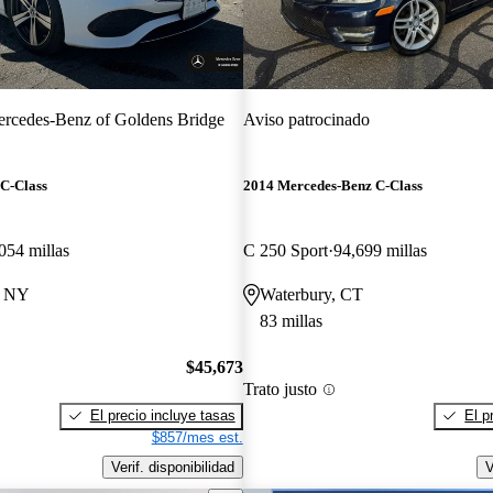
rcedes-Benz of Goldens Bridge
Aviso patrocinado
C-Class
2014 Mercedes-Benz C-Class
054 millas
C 250 Sport
94,699 millas
, NY
Waterbury, CT
83 millas
$45,673
Trato justo
El precio incluye tasas
El p
$857/mes est.
Verif. disponibilidad
V