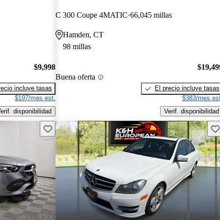
C 300 Coupe 4MATIC
66,045 millas
Hamden, CT
98 millas
$9,998
$19,49
Buena oferta
recio incluye tasas
El precio incluye tasas
$197/mes est.
$383/mes est
erif. disponibilidad
Verif. disponibilidad
Guarda este Aviso
Gu