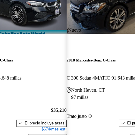
¡Nuevo!
C-Class
2018 Mercedes-Benz C-Class
,648 millas
C 300 Sedan 4MATIC
91,643 mill
North Haven, CT
97 millas
$35,210
Trato justo
El precio incluye tasas
El p
$674/mes est.