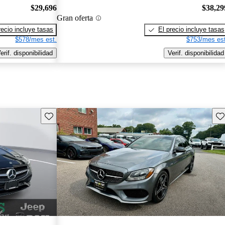
$29,696
$38,29
Gran oferta
recio incluye tasas
El precio incluye tasas
$578/mes est.
$753/mes est
erif. disponibilidad
Verif. disponibilidad
Guarda este Aviso
Gu