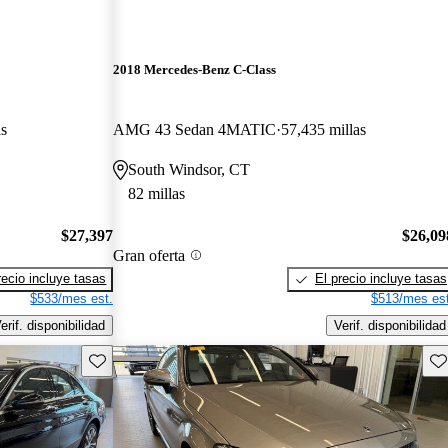
2018 Mercedes-Benz C-Class
as
AMG 43 Sedan 4MATIC
57,435 millas
South Windsor, CT
82 millas
$27,397
$26,09
Gran oferta
recio incluye tasas
El precio incluye tasas
$533/mes est.
$513/mes est
erif. disponibilidad
Verif. disponibilidad
Guarda este Aviso
Gu