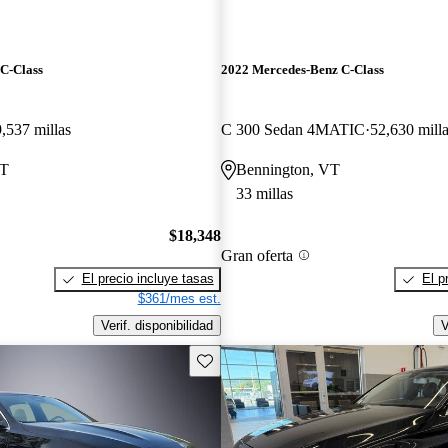
C-Class
2022 Mercedes-Benz C-Class
,537 millas
C 300 Sedan 4MATIC
52,630 mill
CT
Bennington, VT
33 millas
$18,348
Gran oferta
El precio incluye tasas
El p
$361/mes est.
Verif. disponibilidad
V
Guarda este Aviso