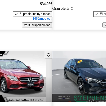
$34,986
Gran oferta
El precio incluye tasas
El p
$669/mes est.
Verif. disponibilidad
V
Guarda este Aviso