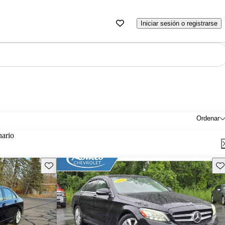
Iniciar sesión o registrarse
Ordenar
nario
Guarda este Aviso
Gu