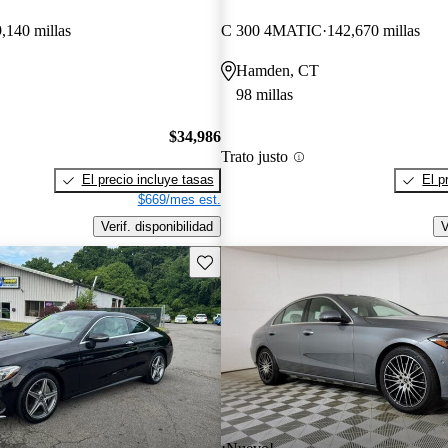
,140 millas
C 300 4MATIC
142,670 millas
Hamden, CT
98 millas
$34,986
Trato justo
El precio incluye tasas
El p
$669/mes est.
Verif. disponibilidad
V
Guarda este Aviso