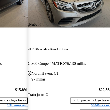
¡Nuevo!
2019 Mercedes-Benz C-Class
as
C 300 Coupe 4MATIC
76,130 millas
North Haven, CT
97 millas
$15,891
$22,56
Trato justo
recio incluye tasas
El precio incluye tasas
$313/mes est.
$444/mes est