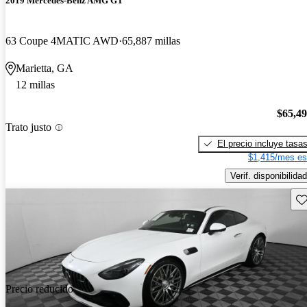
2019 Mercedes-Benz AMG GT
63 Coupe 4MATIC AWD
65,887 millas
Marietta, GA
12 millas
$65,4
Trato justo
El precio incluye tasa
$1,415/mes es
Verif. disponibilidad
Gu
Precio reducido