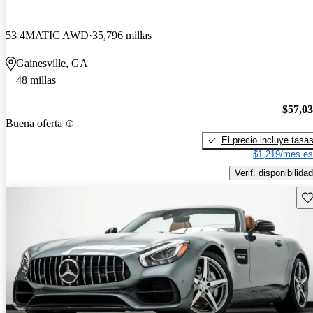
53 4MATIC AWD
35,796 millas
Gainesville, GA
48 millas
$57,0
Buena oferta
El precio incluye tasa
$1,219/mes es
Verif. disponibilidad
Gu