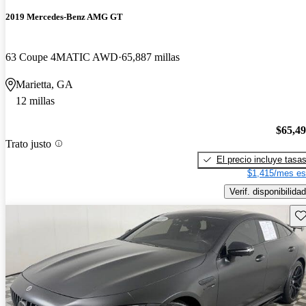
2019 Mercedes-Benz AMG GT
63 Coupe 4MATIC AWD
65,887 millas
Marietta, GA
12 millas
$65,4
Trato justo
El precio incluye tasa
$1,415/mes es
Verif. disponibilidad
Gu