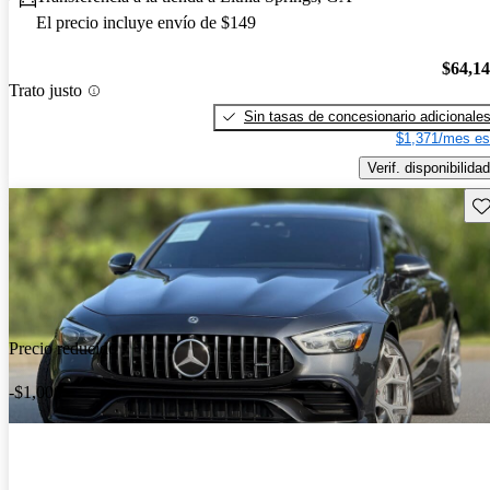
El precio incluye envío de $149
$64,1
Trato justo
Sin tasas de concesionario adicionale
$1,371/mes es
Verif. disponibilidad
Gu
Precio reducido
-$1,000