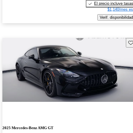
El precio incluye tasa
$1,140/mes es
Verif. disponibilidad
Gu
2025 Mercedes-Benz AMG GT