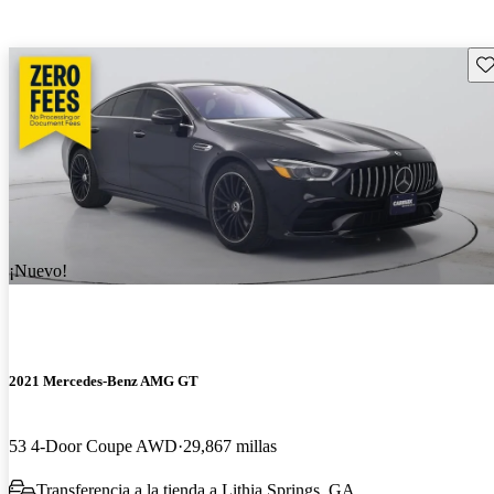
Gu
¡Nuevo!
2021 Mercedes-Benz AMG GT
53 4-Door Coupe AWD
29,867 millas
Transferencia a la tienda a Lithia Springs, GA