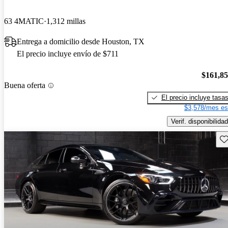
63 4MATIC
1,312 millas
Entrega a domicilio desde Houston, TX
El precio incluye envío de $711
$161,8
Buena oferta
El precio incluye tasa
$3,578/mes es
Verif. disponibilidad
Gu