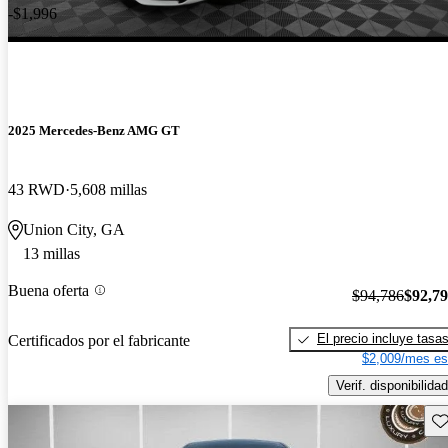
-$1,996
2025 Mercedes-Benz AMG GT
43 RWD
5,608 millas
Union City, GA
13 millas
Buena oferta
$94,786
$92,7
El precio incluye tasa
Certificados por el fabricante
$2,009/mes es
Verif. disponibilidad
Gu