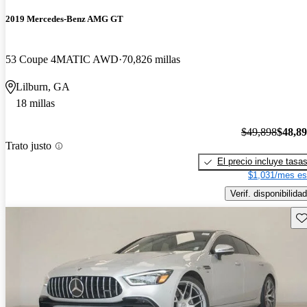
2019 Mercedes-Benz AMG GT
53 Coupe 4MATIC AWD
70,826 millas
Lilburn, GA
18 millas
$49,898
$48,8
Trato justo
El precio incluye tasa
$1,031/mes es
Verif. disponibilidad
Gu