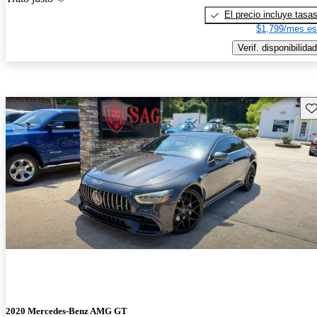
El precio incluye tasa
$1,799/mes es
Verif. disponibilidad
Gu
2020 Mercedes-Benz AMG GT