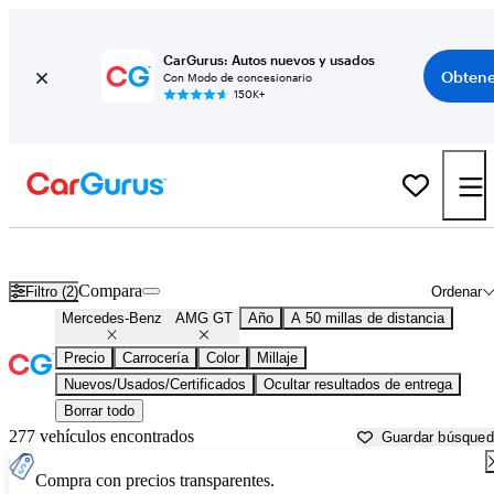
CarGurus: Autos nuevos y usados
Obtene
Con Modo de concesionario
150K+
Mercedes-Benz AMG GT usados en venta cerca de
Atlanta, GA
Compara
Filtro (2)
Ordenar
Mercedes-Benz
AMG GT
Año
A 50 millas de distancia
Precio
Carrocería
Color
Millaje
Nuevos/Usados/Certificados
Ocultar resultados de entrega
Borrar todo
277 vehículos encontrados
Guardar búsque
Compra con precios transparentes.