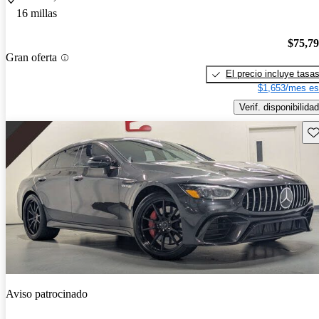
16 millas
$75,7
Gran oferta
El precio incluye tasa
$1,653/mes es
Verif. disponibilidad
Gu
Aviso patrocinado