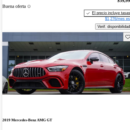
$59,9
Buena oferta
El precio incluye tasa
$1,276/mes es
Verif. disponibilidad
Gu
2019 Mercedes-Benz AMG GT