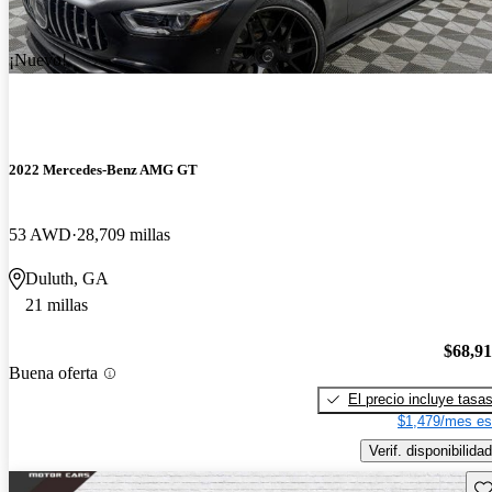
¡Nuevo!
2022 Mercedes-Benz AMG GT
53 AWD
28,709 millas
Duluth, GA
21 millas
$68,9
Buena oferta
El precio incluye tasa
$1,479/mes es
Verif. disponibilidad
Gu