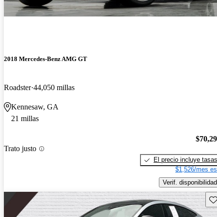
2018 Mercedes-Benz AMG GT
Roadster
44,050 millas
Kennesaw, GA
21 millas
$70,2
Trato justo
El precio incluye tasa
$1,526/mes es
Verif. disponibilidad
Gu