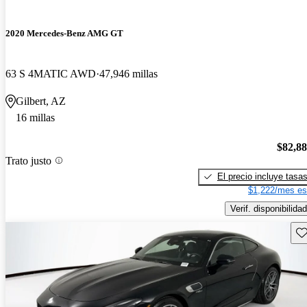
2020 Mercedes-Benz AMG GT
63 S 4MATIC AWD
47,946 millas
Gilbert, AZ
16 millas
$82,8
Trato justo
El precio incluye tasa
$1,222/mes es
Verif. disponibilidad
Gu