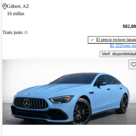
Gilbert, AZ
16 millas
$82,8
Trato justo
El precio incluye tasa
$1,222/mes es
Verif. disponibilidad
Gu