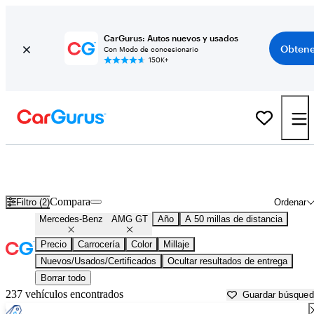
CarGurus: Autos nuevos y usados
Obtene
Con Modo de concesionario
150K+
Mercedes-Benz AMG GT usados en venta cerca de
Apache Junction, AZ
Compara
Filtro (2)
Ordenar
Mercedes-Benz
AMG GT
Año
A 50 millas de distancia
Precio
Carrocería
Color
Millaje
Nuevos/Usados/Certificados
Ocultar resultados de entrega
Borrar todo
237 vehículos encontrados
Guardar búsque