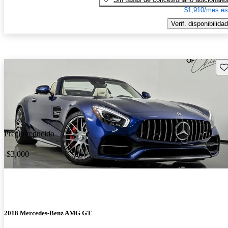
$1,910/mes es
Verif. disponibilidad
Gu
Precio reducido
-$3,000
2018 Mercedes-Benz AMG GT