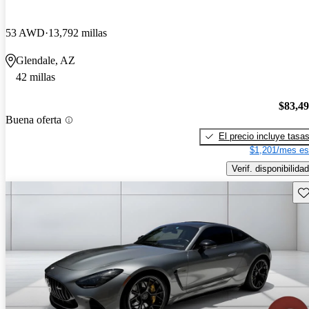
53 AWD
13,792 millas
Glendale, AZ
42 millas
$83,4
Buena oferta
El precio incluye tasa
$1,201/mes es
Verif. disponibilidad
Gu