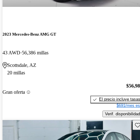
2023 Mercedes-Benz AMG GT
43 AWD
56,386 millas
Scottsdale, AZ
20 millas
$56,9
Gran oferta
El precio incluye tasa
$691/mes es
Verif. disponibilidad
Gu