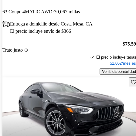
63 Coupe 4MATIC AWD
39,067 millas
Entrega a domicilio desde Costa Mesa, CA
El precio incluye envío de $366
$75,5
Trato justo
El precio incluye tasa
$1,062/mes es
Verif. disponibilidad
Gu