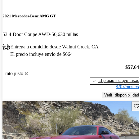
2021 Mercedes-Benz AMG GT
53 4-Door Coupe AWD
56,630 millas
Entrega a domicilio desde Walnut Creek, CA
El precio incluye envío de $664
$57,6
Trato justo
El precio incluye tasa
$707/mes es
Verif. disponibilidad
Gu