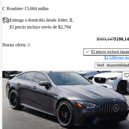
C Roadster
15,684 millas
Entrega a domicilio desde Joliet, IL
El precio incluye envío de $2,794
$103,147
$100,1
Buena oferta
El precio incluye tasa
$1,539/mes es
Verif. disponibilidad
Gu