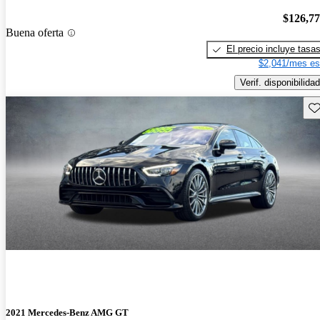
$126,7
Buena oferta
El precio incluye tasa
$2,041/mes es
Verif. disponibilidad
Gu
2021 Mercedes-Benz AMG GT