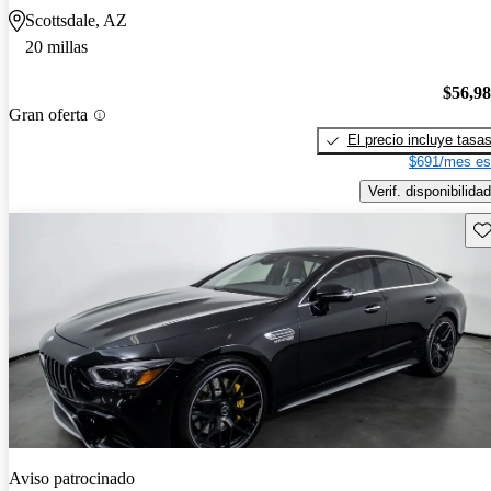
Scottsdale, AZ
20 millas
$56,9
Gran oferta
El precio incluye tasa
$691/mes es
Verif. disponibilidad
Gu
Aviso patrocinado