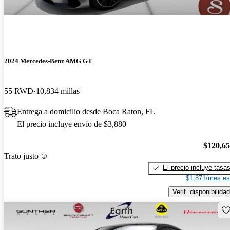
2024 Mercedes-Benz AMG GT
55 RWD
10,834 millas
Entrega a domicilio desde Boca Raton, FL
El precio incluye envío de $3,880
$120,6
Trato justo
El precio incluye tasa
$1,871/mes es
Verif. disponibilidad
Gu