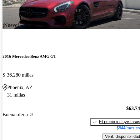
¡Nuevo!
2016 Mercedes-Benz AMG GT
S
36,280 millas
Phoenix, AZ
31 millas
$63,7
Buena oferta
El precio incluye tasa
$844/mes es
Verif. disponibilidad