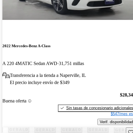
2022 Mercedes-Benz A-Class
A 220 4MATIC Sedan AWD
31,751 millas
Transferencia a la tienda a Naperville, IL
El precio incluye envío de $349
$28,3
Buena oferta
Sin tasas de concesionario adicionale
$547/mes es
Verif. disponibilidad
Gu