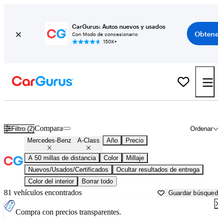
CarGurus: Autos nuevos y usados
Obtene
Con Modo de concesionario
150K+
Mercedes-Benz A-Class usados en venta cerca de
Aurora, IL
Compara
Filtro (2)
Ordenar
Mercedes-Benz
A-Class
Año
Precio
A 50 millas de distancia
Color
Millaje
Nuevos/Usados/Certificados
Ocultar resultados de entrega
Color del interior
Borrar todo
81 vehículos encontrados
Guardar búsque
Compra con precios transparentes.