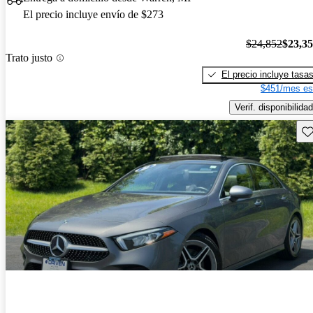
El precio incluye envío de $273
$24,852
$23,3
Trato justo
El precio incluye tasa
$451/mes es
Verif. disponibilidad
Gu