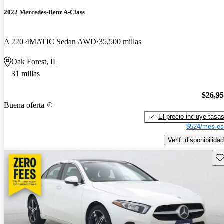
2022 Mercedes-Benz A-Class
A 220 4MATIC Sedan AWD
35,500 millas
Oak Forest, IL
31 millas
$26,9
Buena oferta
El precio incluye tasa
$524/mes es
Verif. disponibilidad
Gu