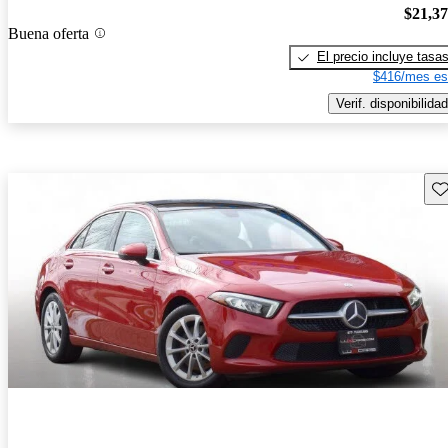
$21,3
Buena oferta
El precio incluye tasa
$416/mes es
Verif. disponibilidad
Gu