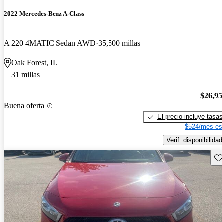
2022 Mercedes-Benz A-Class
A 220 4MATIC Sedan AWD
35,500 millas
Oak Forest, IL
31 millas
$26,9
Buena oferta
El precio incluye tasa
$524/mes es
Verif. disponibilidad
Gu