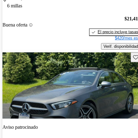
6 millas
$21,4
Buena oferta
El precio incluye tasa
$420/mes es
Verif. disponibilidad
Gu
Aviso patrocinado