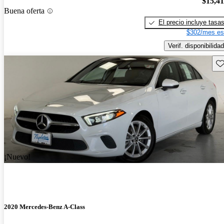
$15,4
Buena oferta
El precio incluye tasa
$302/mes es
Verif. disponibilidad
Gu
¡Nuevo!
2020 Mercedes-Benz A-Class