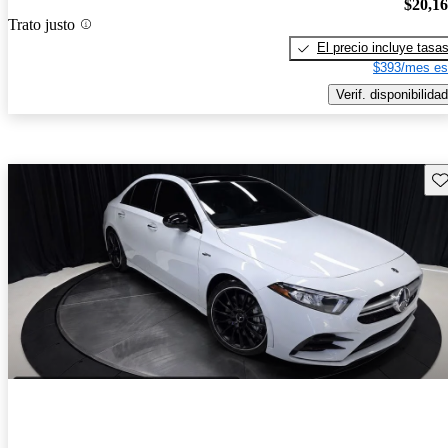
$20,1
Trato justo
El precio incluye tasa
$393/mes es
Verif. disponibilidad
Gu