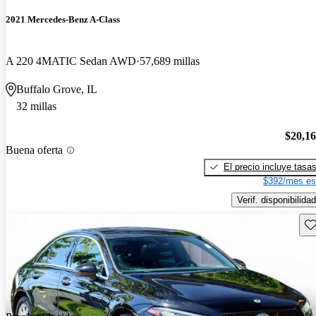
2021 Mercedes-Benz A-Class
A 220 4MATIC Sedan AWD
57,689 millas
Buffalo Grove, IL
32 millas
$20,1
Buena oferta
El precio incluye tasa
$392/mes es
Verif. disponibilidad
Gu