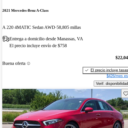
2021 Mercedes-Benz A-Class
A 220 4MATIC Sedan AWD
58,805 millas
Entrega a domicilio desde Manassas, VA
El precio incluye envío de $758
$22,0
Buena oferta
El precio incluye tasa
$426/mes es
Verif. disponibilidad
Gu