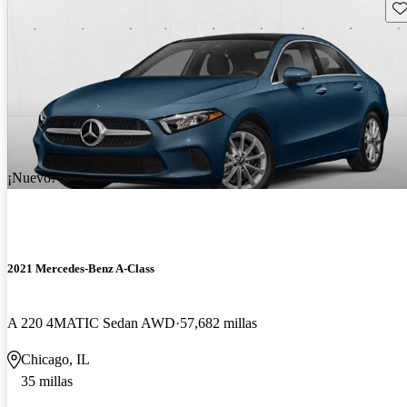
Gu
¡Nuevo!
2021 Mercedes-Benz A-Class
A 220 4MATIC Sedan AWD
57,682 millas
Chicago, IL
35 millas