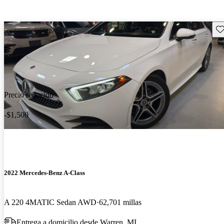
Gu
Precio reducido
-$1,500
2022 Mercedes-Benz A-Class
A 220 4MATIC Sedan AWD
62,701 millas
Entrega a domicilio desde Warren, MI