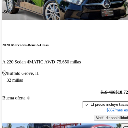
Precio reducido
-$685
2020 Mercedes-Benz A-Class
A 220 Sedan 4MATIC AWD
75,650 millas
Buffalo Grove, IL
32 millas
$19,408
$18,7
Buena oferta
El precio incluye tasa
$367/mes es
Verif. disponibilidad
Gu