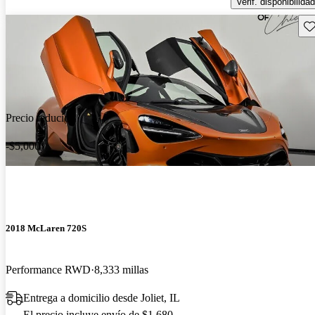
Verif. disponibilidad
Gu
Precio reducido
-$5,000
2018 McLaren 720S
Performance RWD
8,333 millas
Entrega a domicilio desde Joliet, IL
El precio incluye envío de $1,680