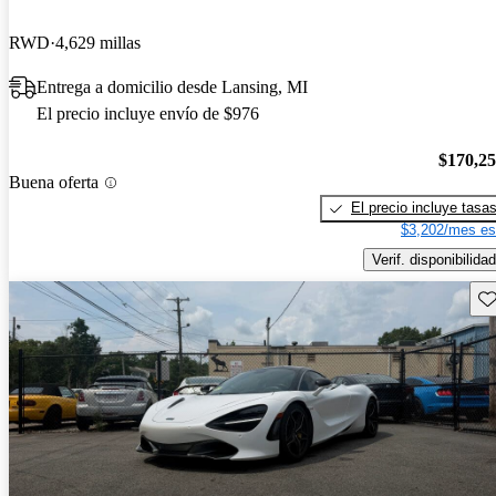
RWD
4,629 millas
Entrega a domicilio desde Lansing, MI
El precio incluye envío de $976
$170,2
Buena oferta
El precio incluye tasa
$3,202/mes es
Verif. disponibilidad
Gu