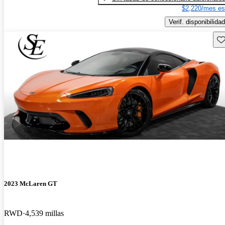
$2,220/mes es
Verif. disponibilidad
Gu
2023 McLaren GT
RWD
4,539 millas