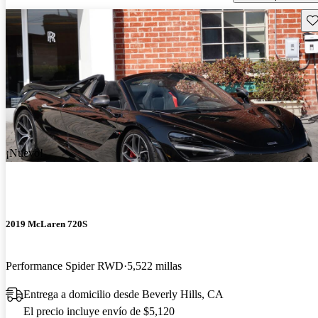
Gu
¡Nuevo!
2019 McLaren 720S
Performance Spider RWD
5,522 millas
Entrega a domicilio desde Beverly Hills, CA
El precio incluye envío de $5,120