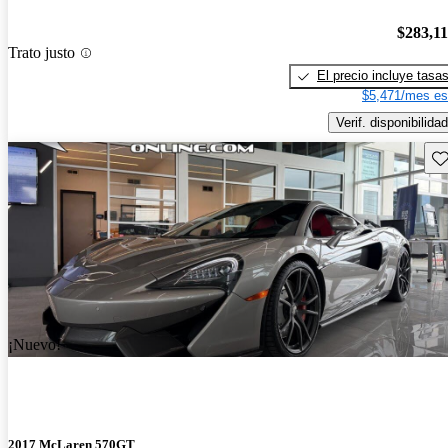
$283,1
Trato justo
El precio incluye tasa
$5,471/mes es
Verif. disponibilidad
Gu
¡Nuevo!
2017 McLaren 570GT