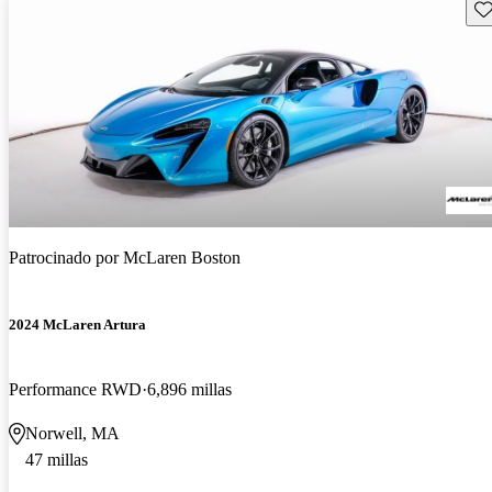
Gu
Patrocinado por
McLaren Boston
2024 McLaren Artura
Performance RWD
6,896 millas
Norwell, MA
47 millas