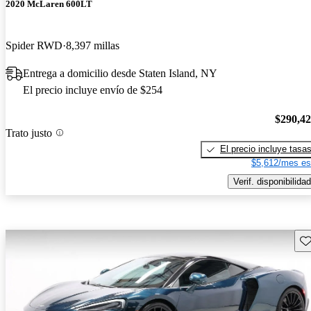
2020 McLaren 600LT
Spider RWD
8,397 millas
Entrega a domicilio desde Staten Island, NY
El precio incluye envío de $254
$290,4
Trato justo
El precio incluye tasa
$5,612/mes es
Verif. disponibilidad
Gu