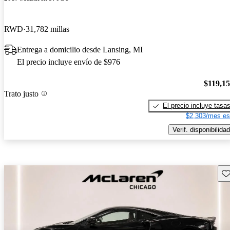
RWD
31,782 millas
Entrega a domicilio desde Lansing, MI
El precio incluye envío de $976
$119,1
Trato justo
El precio incluye tasa
$2,303/mes es
Verif. disponibilidad
Gu