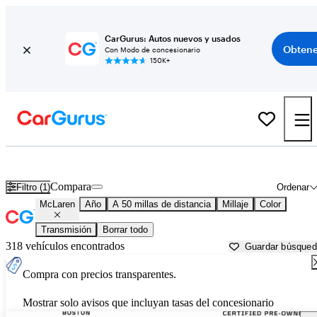
CarGurus: Autos nuevos y usados
Obtene
Con Modo de concesionario
150K+
Autos McLaren usados en venta cerca de
Worcester, MA
Compara
Filtro (1)
Ordenar
McLaren
Año
A 50 millas de distancia
Millaje
Color
Transmisión
Borrar todo
318 vehículos encontrados
Guardar búsque
Compra con precios transparentes.
Mostrar solo avisos que incluyan tasas del concesionario