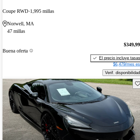
Coupe RWD
1,995 millas
Norwell, MA
47 millas
$349,9
Buena oferta
El precio incluye tasa
$6,479/mes es
Verif. disponibilidad
Gu