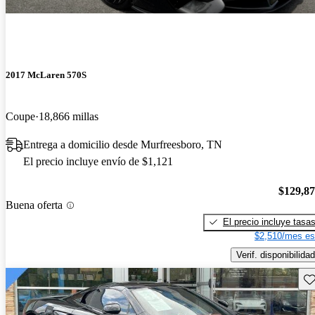
2017 McLaren 570S
Coupe
18,866 millas
Entrega a domicilio desde Murfreesboro, TN
El precio incluye envío de $1,121
$129,8
Buena oferta
El precio incluye tasa
$2,510/mes es
Verif. disponibilidad
Gu