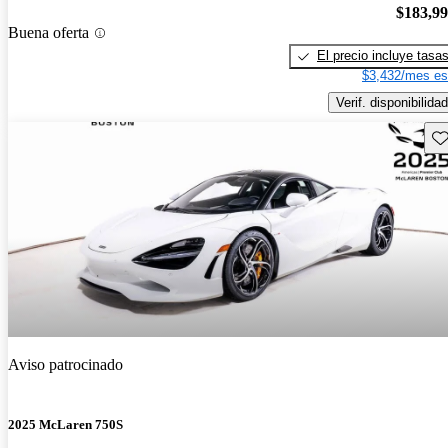
$183,9
Buena oferta
El precio incluye tasa
$3,432/mes es
Verif. disponibilidad
Gu
Aviso patrocinado
2025 McLaren 750S