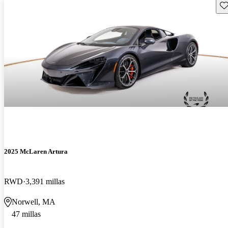
Gu
2025 McLaren Artura
RWD
3,391 millas
Norwell, MA
47 millas