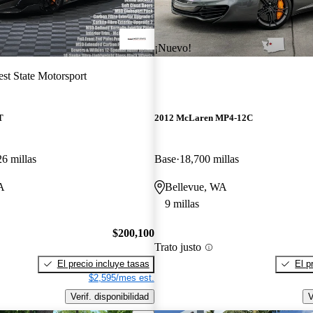
¡Nuevo!
st State Motorsport
T
2012 McLaren MP4-12C
6 millas
Base
18,700 millas
A
Bellevue, WA
9 millas
$200,100
Trato justo
El precio incluye tasas
El p
$2,595/mes est.
Verif. disponibilidad
V