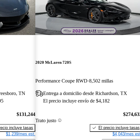
2020 McLaren 720S
Performance Coupe RWD
8,502 millas
reesboro, TN
Entrega a domicilio desde Richardson, TX
95
El precio incluye envío de $4,182
$131,244
$274,63
Trato justo
recio incluye tasas
El precio incluye tasas
$1,239/mes est.
$4,043/mes est