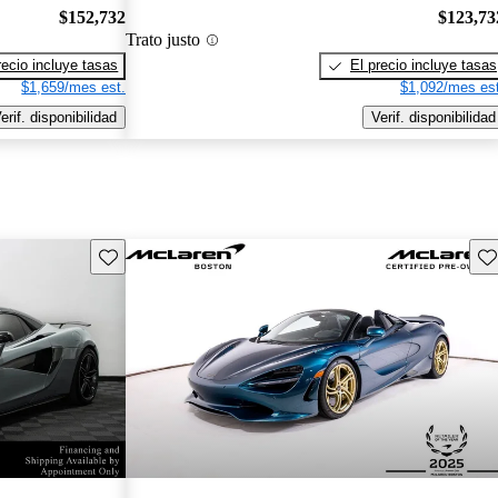
$152,732
$123,73
Trato justo
recio incluye tasas
El precio incluye tasas
$1,659/mes est.
$1,092/mes est
erif. disponibilidad
Verif. disponibilidad
Guarda este Aviso
Gu