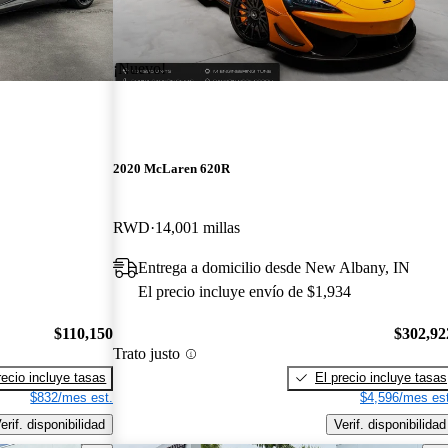
¡Nuevo!
2020 McLaren 620R
RWD
14,001 millas
Entrega a domicilio desde New Albany, IN
El precio incluye envío de $1,934
$110,150
$302,92
Trato justo
recio incluye tasas
El precio incluye tasas
$832/mes est.
$4,596/mes est
erif. disponibilidad
Verif. disponibilidad