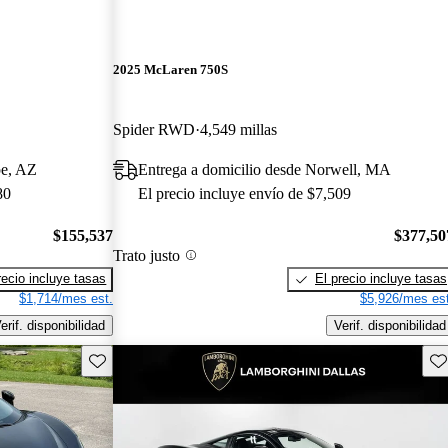
2025 McLaren 750S
Spider RWD
4,549 millas
pe, AZ
Entrega a domicilio desde Norwell, MA
80
El precio incluye envío de $7,509
$155,537
$377,50
Trato justo
recio incluye tasas
El precio incluye tasas
$1,714/mes est.
$5,926/mes est
erif. disponibilidad
Verif. disponibilidad
Guarda este Aviso
Gu