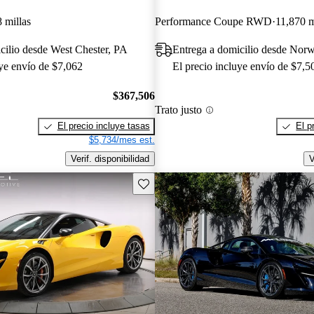
 millas
Performance Coupe RWD
11,870 m
cilio desde West Chester, PA
Entrega a domicilio desde Nor
uye envío de $7,062
El precio incluye envío de $7,5
$367,506
Trato justo
El precio incluye tasas
El p
$5,734/mes est.
Verif. disponibilidad
V
Guarda este Aviso