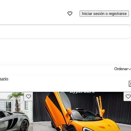
Iniciar sesión o registrarse
Ordenar
nario
Guarda este Aviso
Gu