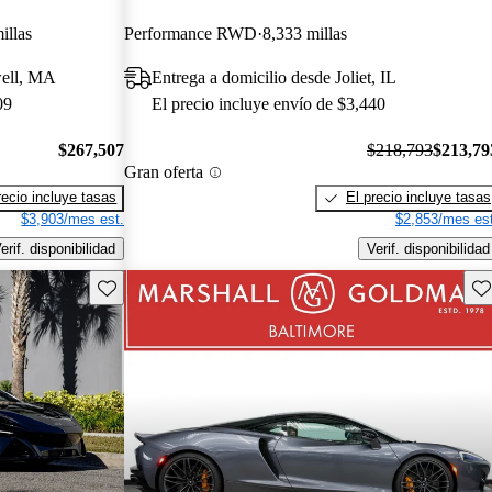
illas
Performance RWD
8,333 millas
well, MA
Entrega a domicilio desde Joliet, IL
09
El precio incluye envío de $3,440
$267,507
$218,793
$213,79
Gran oferta
recio incluye tasas
El precio incluye tasas
$3,903/mes est.
$2,853/mes est
erif. disponibilidad
Verif. disponibilidad
Guarda este Aviso
Gu