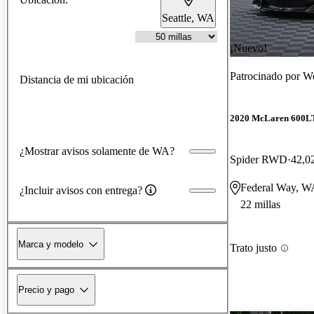
Seattle, WA
¡Nuevo!
Patrocinado por
We
Distancia de mi ubicación
2020 McLaren 600L
¿Mostrar avisos solamente de WA?
Spider RWD
42,02
Federal Way, W
¿Incluir avisos con entrega?
22 millas
Marca y modelo
Trato justo
Precio y pago