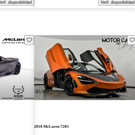
erif. disponibilidad
Verif. disponibilidad
Guarda este Aviso
Gu
Precio reducido
-$5,000
2018 McLaren 720S