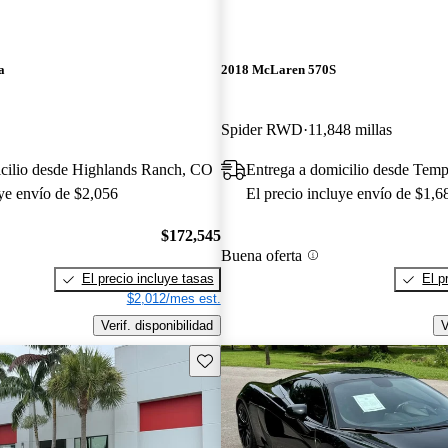
a
2018 McLaren 570S
Spider RWD
11,848 millas
icilio desde Highlands Ranch, CO
Entrega a domicilio desde Tem
uye envío de $2,056
El precio incluye envío de $1,6
$172,545
Buena oferta
El precio incluye tasas
El p
$2,012/mes est.
Verif. disponibilidad
V
Guarda este Aviso