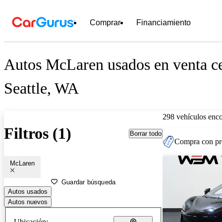
Comprar
Financiamiento
Autos McLaren usados en venta c
Seattle, WA
298 vehículos enc
Filtros (1)
Borrar todo
Compra con pre
McLaren
Guardar búsqueda
Autos usados
Autos nuevos
Ubicación: