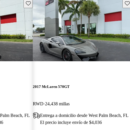
Guarda este Aviso
Gu
2017 McLaren 570GT
RWD
24,438 millas
t Palm Beach, FL
Entrega a domicilio desde West Palm Beach, FL
36
El precio incluye envío de $4,036