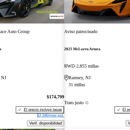
ace Auto Group
Aviso patrocinado
a
2025 McLaren Artura
RWD
2,855 millas
 NJ
Ramsey, NJ
31 millas
$174,799
Trato justo
El precio incluye tasas
El p
$3,346/mes est.
Verif. disponibilidad
V