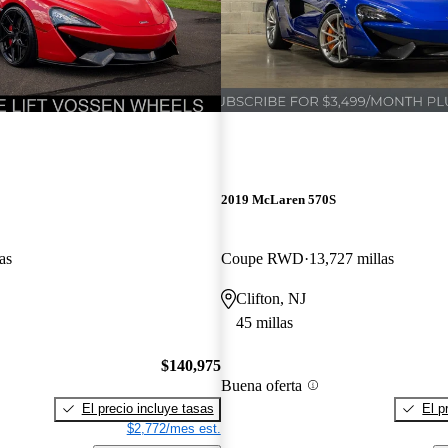
2019 McLaren 570S
as
Coupe RWD
13,727 millas
Clifton, NJ
45 millas
$140,975
Buena oferta
El precio incluye tasas
El p
$2,772/mes est.