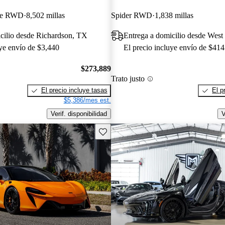
pe RWD
8,502 millas
Spider RWD
1,838 millas
cilio desde Richardson, TX
Entrega a domicilio desde West
uye envío de $3,440
El precio incluye envío de $414
$273,889
Trato justo
El precio incluye tasas
El p
$5,386/mes est.
Verif. disponibilidad
V
Guarda este Aviso