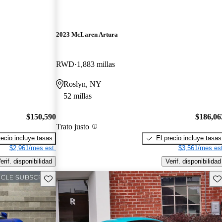
2023 McLaren Artura
RWD
1,883 millas
Roslyn, NY
52 millas
$150,590
$186,06
Trato justo
recio incluye tasas
El precio incluye tasas
$2,961/mes est.
$3,561/mes est
erif. disponibilidad
Verif. disponibilidad
Guarda este Aviso
Gu