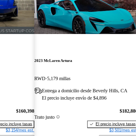
2023 McLaren Artura
RWD
5,179 millas
Entrega a domicilio desde Beverly Hills, CA
El precio incluye envío de $4,896
$160,398
$182,88
Trato justo
recio incluye tasas
El precio incluye tasas
$3,154/mes est.
$3,501/mes est