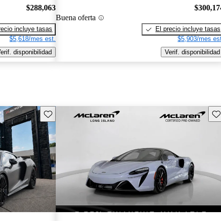
$288,063
$300,17
Buena oferta
recio incluye tasas
El precio incluye tasas
$5,618/mes est.
$5,903/mes est
erif. disponibilidad
Verif. disponibilidad
Guarda este Aviso
Gu