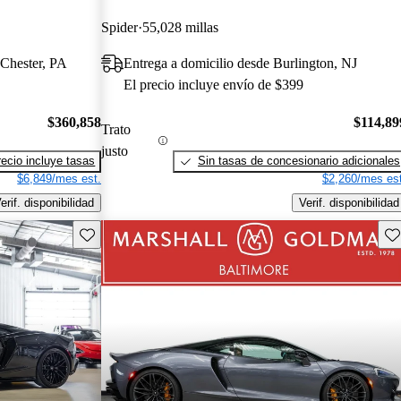
Spider
55,028 millas
 Chester, PA
Entrega a domicilio desde Burlington, NJ
El precio incluye envío de $399
$360,858
$114,89
Trato
justo
recio incluye tasas
Sin tasas de concesionario adicionales
$6,849/mes est.
$2,260/mes est
erif. disponibilidad
Verif. disponibilidad
Guarda este Aviso
Gu