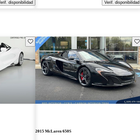
erif. disponibilidad
Verif. disponibilidad
Guarda este Aviso
Gu
2015 McLaren 650S