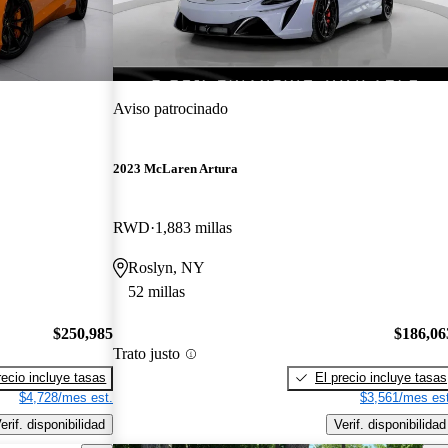
Aviso patrocinado
2023 McLaren Artura
RWD
1,883 millas
Roslyn, NY
52 millas
$250,985
$186,06
Trato justo
recio incluye tasas
El precio incluye tasas
$4,728/mes est.
$3,561/mes est
erif. disponibilidad
Verif. disponibilidad