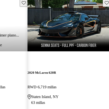
Guarda este Aviso
Gu
imer plano...
te
2020 McLaren 620R
llas
RWD
6,719 millas
Staten Island, NY
63 millas