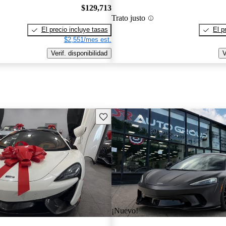
$129,713
Trato justo
El precio incluye tasas
El p
$2,551/mes est.
Verif. disponibilidad
V
Guarda este Aviso
¡Nuevo!