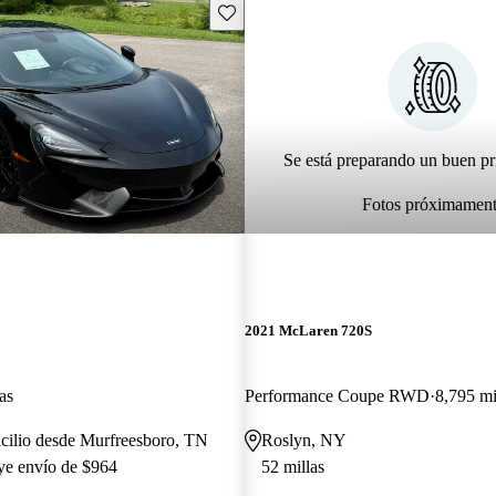
Guarda este Aviso
Se está preparando un buen pr
Fotos próximamen
2021 McLaren 720S
as
Performance Coupe RWD
8,795 mi
cilio desde Murfreesboro, TN
Roslyn, NY
uye envío de $964
52 millas