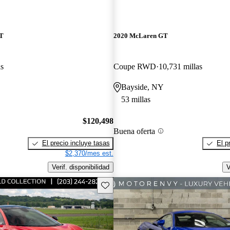
T
2020 McLaren GT
as
Coupe RWD
10,731 millas
Bayside, NY
53 millas
$120,498
Buena oferta
El precio incluye tasas
El p
$2,370/mes est.
Verif. disponibilidad
V
Guarda este Aviso