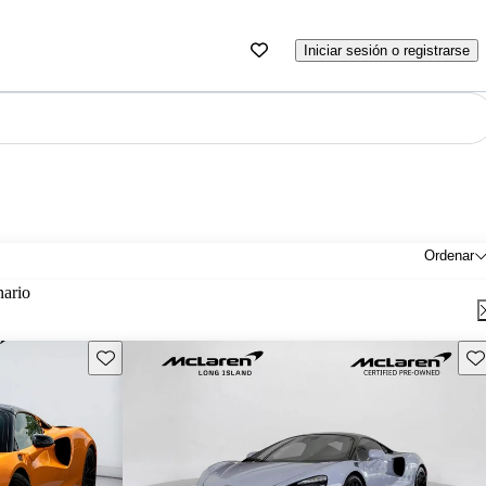
Iniciar sesión o registrarse
Ordenar
nario
Guarda este Aviso
Gu