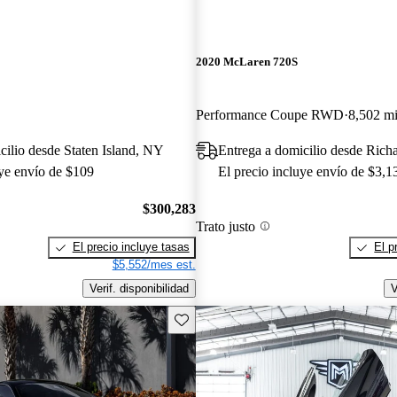
2020 McLaren 720S
Performance Coupe RWD
8,502 mi
cilio desde Staten Island, NY
Entrega a domicilio desde Rich
uye envío de $109
El precio incluye envío de $3,1
$300,283
Trato justo
El precio incluye tasas
El p
$5,552/mes est.
Verif. disponibilidad
V
Guarda este Aviso