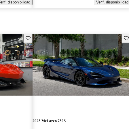
erif. disponibilidad
Verif. disponibilidad
Guarda este Aviso
Gu
2025 McLaren 750S