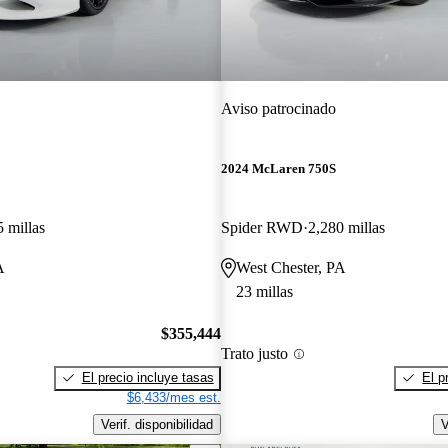
Aviso patrocinado
2024 McLaren 750S
5 millas
Spider RWD
2,280 millas
A
West Chester, PA
23 millas
$355,444
Trato justo
El precio incluye tasas
El p
$6,433/mes est.
Verif. disponibilidad
V