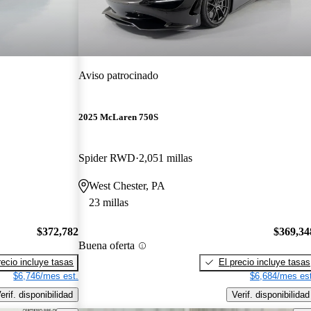
Aviso patrocinado
2025 McLaren 750S
Spider RWD
2,051 millas
West Chester, PA
23 millas
$372,782
$369,34
Buena oferta
recio incluye tasas
El precio incluye tasas
$6,746/mes est.
$6,684/mes est
erif. disponibilidad
Verif. disponibilidad