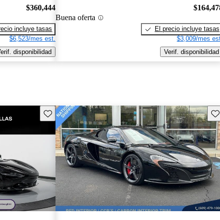
$360,444
$164,47
Buena oferta
recio incluye tasas
El precio incluye tasas
$6,523/mes est.
$3,009/mes est
erif. disponibilidad
Verif. disponibilidad
Guarda este Aviso
Gu