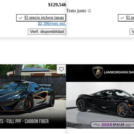
$129,546
Trato justo
El precio incluye tasas
El p
$2,396/mes est.
Verif. disponibilidad
V
Guarda este Aviso
¡Nuevo!