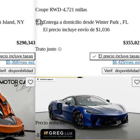
Coupe RWD
4,721 millas
n Island, NY
Entrega a domicilio desde Winter Park , FL
El precio incluye envío de $1,036
$290,343
$355,02
Trato justo
recio incluye tasas
El precio incluye tasas
$5,368/mes est.
$6,425/mes est
erif. disponibilidad
Verif. disponibilidad
Guarda este Aviso
Gu
Precio reducido
-$7,246