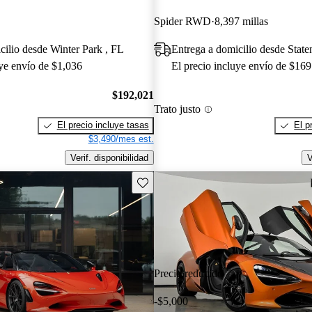
Spider RWD
8,397 millas
cilio desde Winter Park , FL
Entrega a domicilio desde State
uye envío de $1,036
El precio incluye envío de $169
$192,021
Trato justo
El precio incluye tasas
El p
$3,490/mes est.
Verif. disponibilidad
V
Guarda este Aviso
Precio reducido
-$5,000