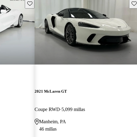
Guarda este Aviso
Gu
2021 McLaren GT
Coupe RWD
5,099 millas
Manheim, PA
46 millas