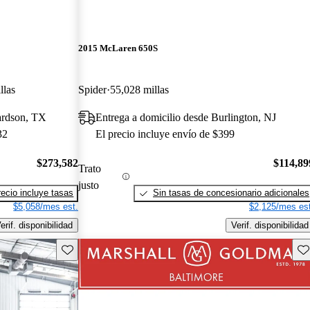
2015 McLaren 650S
llas
Spider
55,028 millas
ardson, TX
Entrega a domicilio desde Burlington, NJ
32
El precio incluye envío de $399
$273,582
$114,89
Trato
justo
recio incluye tasas
Sin tasas de concesionario adicionales
$5,058/mes est.
$2,125/mes est
erif. disponibilidad
Verif. disponibilidad
Guarda este Aviso
Gu