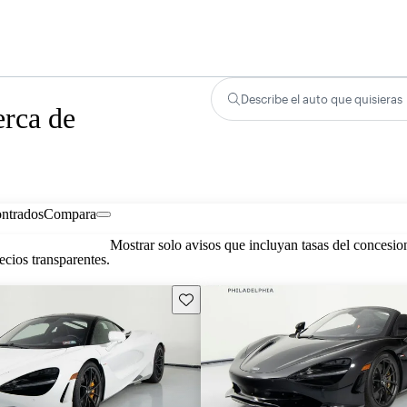
Describe el auto que quisieras
erca de
ontrados
Compara
Mostrar solo avisos que incluyan tasas del concesio
cios transparentes.
Guarda este Aviso