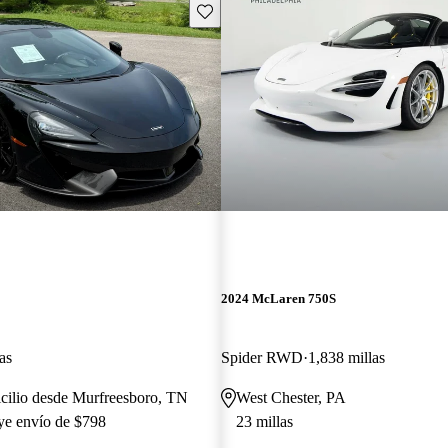
Guarda este Aviso
2024 McLaren 750S
as
Spider RWD
1,838 millas
cilio desde Murfreesboro, TN
West Chester, PA
uye envío de $798
23 millas