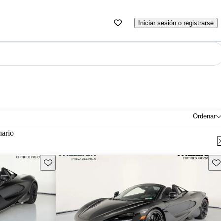
Iniciar sesión o registrarse
Ordenar
nario
Guarda este Aviso
Gu