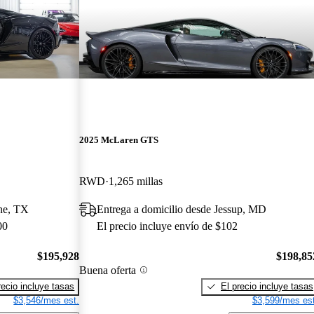
2025 McLaren GTS
RWD
1,265 millas
rne, TX
Entrega a domicilio desde Jessup, MD
00
El precio incluye envío de $102
$195,928
$198,85
Buena oferta
recio incluye tasas
El precio incluye tasas
$3,546/mes est.
$3,599/mes est