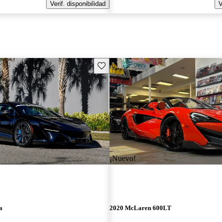
Verif. disponibilidad
V
Guarda este Aviso
¡Nuevo!
a
2020 McLaren 600LT