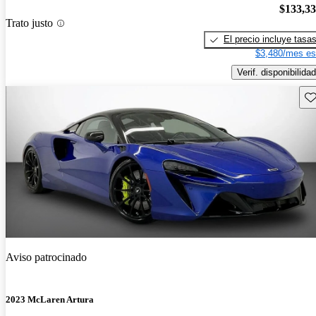
$133,3
Trato justo
El precio incluye tasa
$3,480/mes es
Verif. disponibilidad
Gu
Aviso patrocinado
2023 McLaren Artura