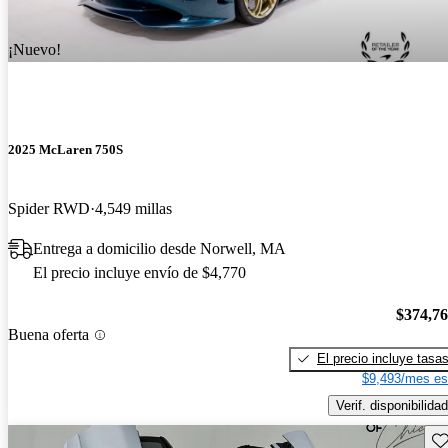
¡Nuevo!
2025 McLaren 750S
Spider RWD
4,549 millas
Entrega a domicilio desde Norwell, MA
El precio incluye envío de $4,770
$374,7
Buena oferta
El precio incluye tasa
$9,493/mes es
Verif. disponibilidad
Gu