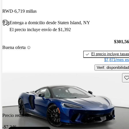
RWD
6,719 millas
Entrega a domicilio desde Staten Island, NY
El precio incluye envío de $1,392
$301,5
Buena oferta
El precio incluye tasa
$7,871/mes es
Verif. disponibilidad
Gu
Precio reducido
-$7,246