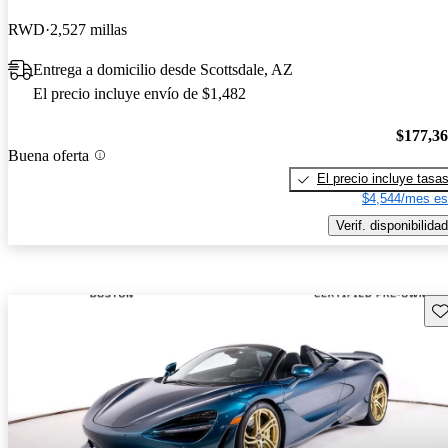
RWD
2,527 millas
Entrega a domicilio desde Scottsdale, AZ
El precio incluye envío de $1,482
$177,3
Buena oferta
El precio incluye tasa
$4,544/mes es
Verif. disponibilidad
Gu