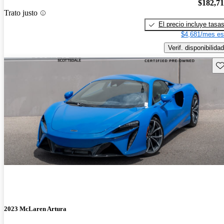
$182,7
Trato justo
El precio incluye tasa
$4,681/mes es
Verif. disponibilidad
Gu
2023 McLaren Artura