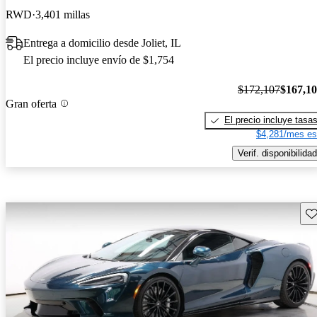
RWD
3,401 millas
Entrega a domicilio desde Joliet, IL
El precio incluye envío de $1,754
$172,107
$167,1
Gran oferta
El precio incluye tasa
$4,281/mes es
Verif. disponibilidad
Gu