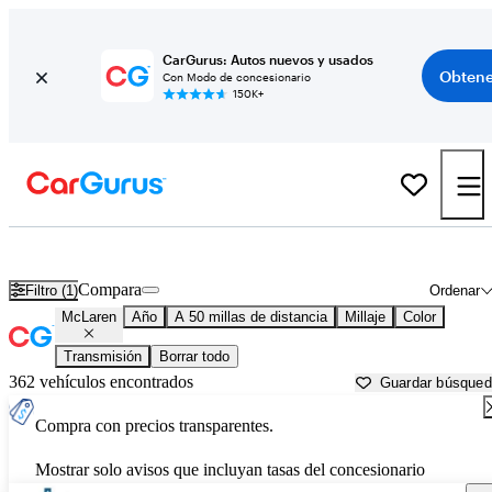
CarGurus: Autos nuevos y usados
Obtene
Con Modo de concesionario
150K+
Autos McLaren usados en venta cerca de
Conroe, TX
Compara
Filtro (1)
Ordenar
McLaren
Año
A 50 millas de distancia
Millaje
Color
Transmisión
Borrar todo
362 vehículos encontrados
Guardar búsque
Compra con precios transparentes.
Mostrar solo avisos que incluyan tasas del concesionario