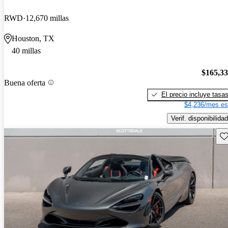
RWD
12,670 millas
Houston, TX
40 millas
$165,3
Buena oferta
El precio incluye tasa
$4,236/mes es
Verif. disponibilidad
Gu