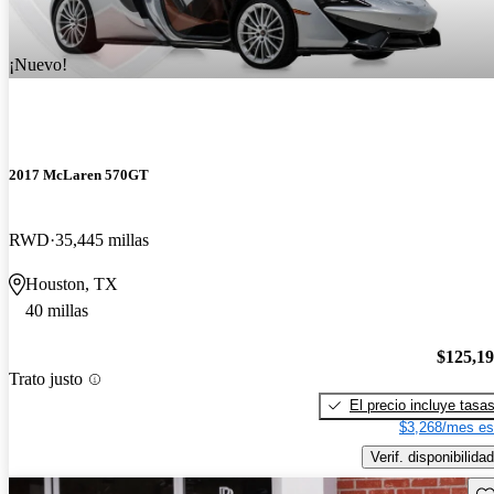
¡Nuevo!
2017 McLaren 570GT
RWD
35,445 millas
Houston, TX
40 millas
$125,1
Trato justo
El precio incluye tasa
$3,268/mes es
Verif. disponibilidad
Gu