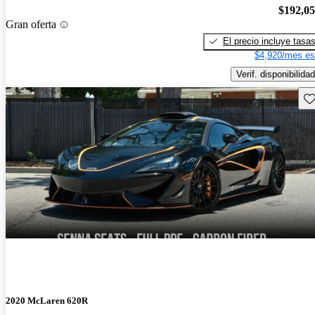
$192,0
Gran oferta
El precio incluye tasa
$4,920/mes es
Verif. disponibilidad
Gu
2020 McLaren 620R