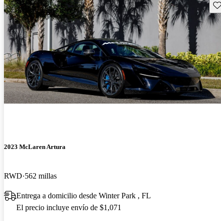
Gu
2023 McLaren Artura
RWD
562 millas
Entrega a domicilio desde Winter Park , FL
El precio incluye envío de $1,071