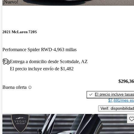
¡Nuevo!
2021 McLaren 720S
Performance Spider RWD
4,963 millas
Entrega a domicilio desde Scottsdale, AZ
El precio incluye envío de $1,482
$296,3
Buena oferta
El precio incluye tasa
$7,691/mes es
Verif. disponibilidad
Gu