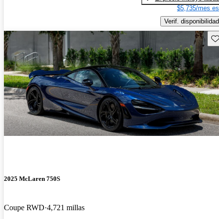
$5,735/mes es
Verif. disponibilidad
Gu
2025 McLaren 750S
Coupe RWD
4,721 millas