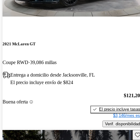
2021 McLaren GT
Coupe RWD
39,086 millas
Entrega a domicilio desde Jacksonville, FL
El precio incluye envío de $824
$121,2
Buena oferta
El precio incluye tasa
$3,146/mes es
Verif. disponibilidad
Gu