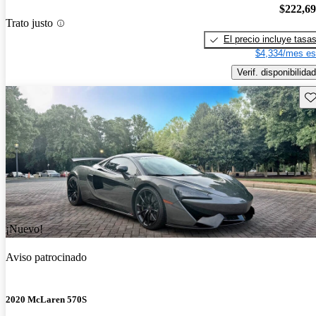
$222,6
Trato justo
El precio incluye tasa
$4,334/mes es
Verif. disponibilidad
Gu
¡Nuevo!
Aviso patrocinado
2020 McLaren 570S