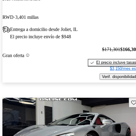
RWD
3,401 millas
Entrega a domicilio desde Joliet, IL
El precio incluye envío de $948
$171,301
$166,3
Gran oferta
El precio incluye tasa
$3,150/mes es
Verif. disponibilidad
Gu