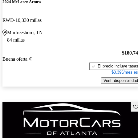
2024 McLaren Artura
RWD
10,330 millas
Murfreesboro, TN
84 millas
$180,7
Buena oferta
El precio incluye tasa
$3,395/mes es
Verif. disponibilidad
Gu