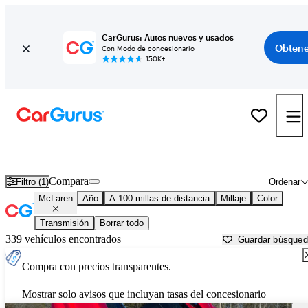
CarGurus: Autos nuevos y usados
Obtene
Con Modo de concesionario
150K+
Autos McLaren usados en venta cerca de
Chattanooga, TN
Compara
Filtro (1)
Ordenar
McLaren
Año
A 100 millas de distancia
Millaje
Color
Transmisión
Borrar todo
339 vehículos encontrados
Guardar búsque
Compra con precios transparentes.
Mostrar solo avisos que incluyan tasas del concesionario