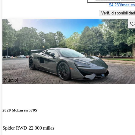
$4,230/mes es
Verif. disponibilidad
Gu
¡Nuevo!
2020 McLaren 570S
Spider RWD
22,000 millas