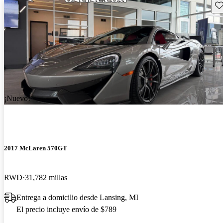
Gu
¡Nuevo!
2017 McLaren 570GT
RWD
31,782 millas
Entrega a domicilio desde Lansing, MI
El precio incluye envío de $789