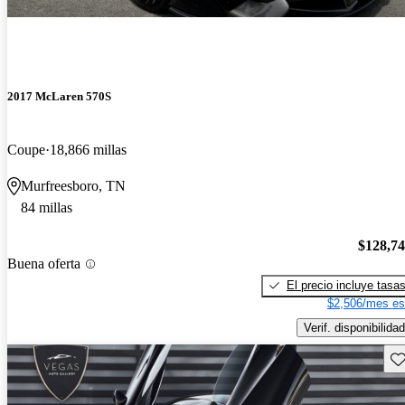
2017 McLaren 570S
Coupe
18,866 millas
Murfreesboro, TN
84 millas
$128,7
Buena oferta
El precio incluye tasa
$2,506/mes es
Verif. disponibilidad
Gu