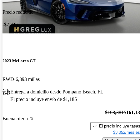
Precio reducido
-$7,246
2023 McLaren GT
RWD
6,893 millas
Entrega a domicilio desde Pompano Beach, FL
El precio incluye envío de $1,185
$168,381
$161,1
Buena oferta
El precio incluye tasa
$3,052/mes es