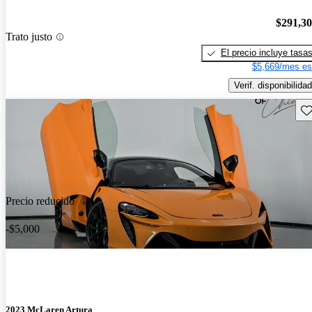
$291,3
Trato justo
El precio incluye tasa
$5,669/mes es
Verif. disponibilidad
Gu
Precio reducido
-$5,000
2023 McLaren Artura