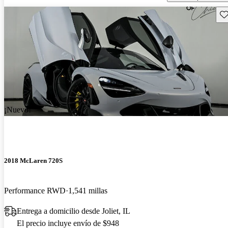
Gu
¡Nuevo!
2018 McLaren 720S
Performance RWD
1,541 millas
Entrega a domicilio desde Joliet, IL
El precio incluye envío de $948