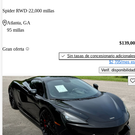
Spider RWD
22,000 millas
Atlanta, GA
95 millas
$139,0
Gran oferta
Sin tasas de concesionario adicionale
$2,705/mes es
Verif. disponibilidad
Gu