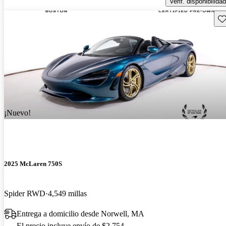
Verif. disponibilidad
Gu
¡Nuevo!
2025 McLaren 750S
Spider RWD
4,549 millas
Entrega a domicilio desde Norwell, MA
El precio incluye envío de $2,754