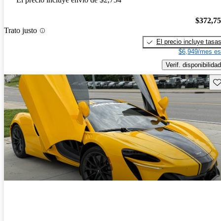
$372,7
Trato justo
El precio incluye tasa
$6,949/mes es
Verif. disponibilidad
Gu