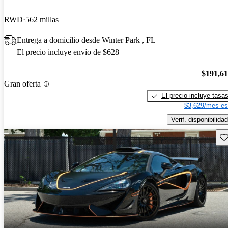
RWD
562 millas
Entrega a domicilio desde Winter Park , FL
El precio incluye envío de $628
$191,6
Gran oferta
El precio incluye tasa
$3,629/mes es
Verif. disponibilidad
Gu