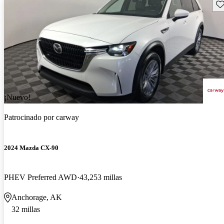
Gu
¡Nuevo!
Patrocinado por
carway
2024 Mazda CX-90
PHEV Preferred AWD
43,253 millas
Anchorage, AK
32 millas