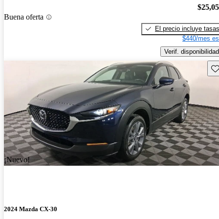
$25,0
Buena oferta
El precio incluye tasa
$440/mes es
Verif. disponibilidad
Gu
¡Nuevo!
2024 Mazda CX-30