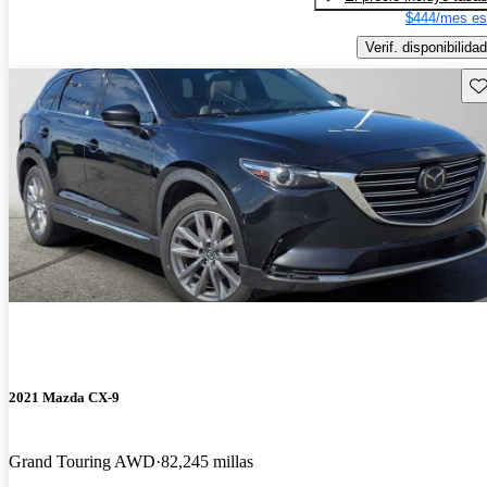
$444/mes es
Verif. disponibilidad
Gu
2021 Mazda CX-9
Grand Touring AWD
82,245 millas