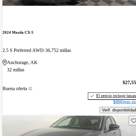
2024 Mazda CX-5
2.5 S Preferred AWD
36,752 millas
Anchorage, AK
32 millas
$27,5
Buena oferta
El precio incluye tasa
$484/mes es
Verif. disponibilidad
Gu