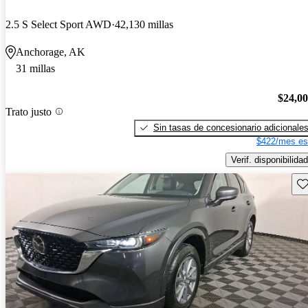
2.5 S Select Sport AWD
42,130 millas
Anchorage, AK
31 millas
$24,0
Trato justo
Sin tasas de concesionario adicionale
$422/mes es
Verif. disponibilidad
Gu