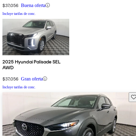
$37,056
Buena oferta
Incluye tarifas de conc.
2025 Hyundai Palisade SEL
AWD
$37,056
Gran oferta
Incluye tarifas de conc.
Gu