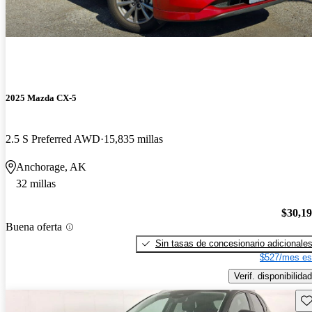
2025 Mazda CX-5
2.5 S Preferred AWD
15,835 millas
Anchorage, AK
32 millas
$30,1
Buena oferta
Sin tasas de concesionario adicionale
$527/mes es
Verif. disponibilidad
Gu