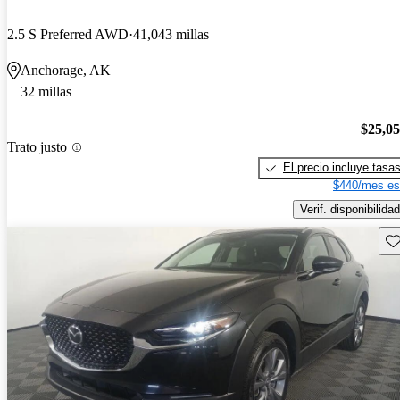
2.5 S Preferred AWD
41,043 millas
Anchorage, AK
32 millas
$25,0
Trato justo
El precio incluye tasa
$440/mes es
Verif. disponibilidad
Gu