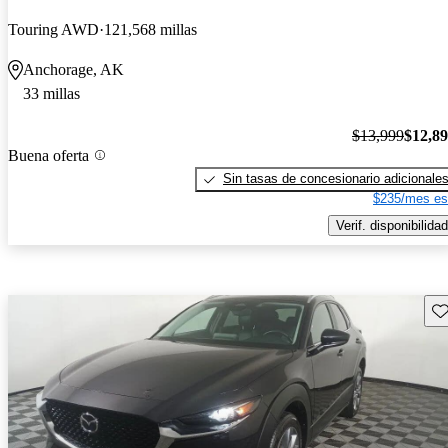
Touring AWD
121,568 millas
Anchorage, AK
33 millas
$13,999
$12,8
Buena oferta
Sin tasas de concesionario adicionale
$235/mes es
Verif. disponibilidad
Gu