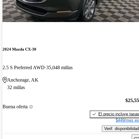
2024 Mazda CX-30
2.5 S Preferred AWD
35,048 millas
Anchorage, AK
32 millas
$25,5
Buena oferta
El precio incluye tasa
$449/mes es
Verif. disponibilidad
Gu