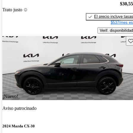
$30,5
Trato justo
El precio incluye tasa
$537/mes es
Verif. disponibilidad
Gu
¡Nuevo!
Aviso patrocinado
2024 Mazda CX-30