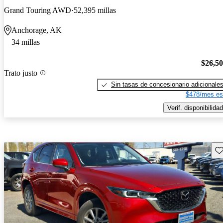
Grand Touring AWD
52,395 millas
Anchorage, AK
34 millas
$26,5
Trato justo
Sin tasas de concesionario adicionale
$478/mes es
Verif. disponibilidad
Gu