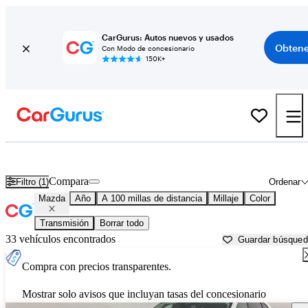
CarGurus: Autos nuevos y usados
Obtene
Con Modo de concesionario
150K+
Autos Mazda usados en venta cerca de
Wasilla, AK
Compara
Filtro (1)
Ordenar
Mazda
Año
A 100 millas de distancia
Millaje
Color
Transmisión
Borrar todo
33 vehículos encontrados
Guardar búsque
Compra con precios transparentes.
Mostrar solo avisos que incluyan tasas del concesionario