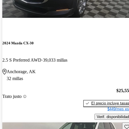
2024 Mazda CX-30
2.5 S Preferred AWD
39,033 millas
Anchorage, AK
32 millas
$25,5
Trato justo
El precio incluye tasa
$449/mes es
Verif. disponibilidad
Gu