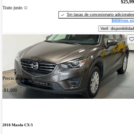
$25,9
Trato justo
Sin tasas de concesionario adicionale
$469/mes es
Verif. disponibilidad
Gu
Precio reducido
-$1,100
2016 Mazda CX-5