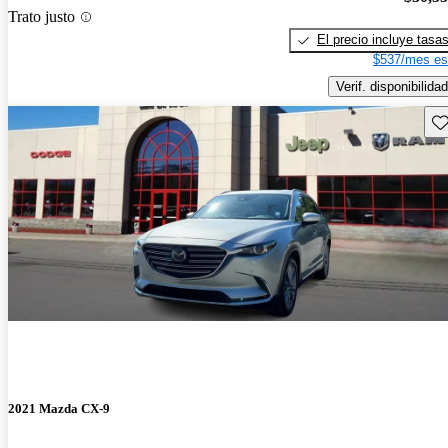
Trato justo
El precio incluye tasa
$537/mes es
Verif. disponibilidad
Gu
2021 Mazda CX-9