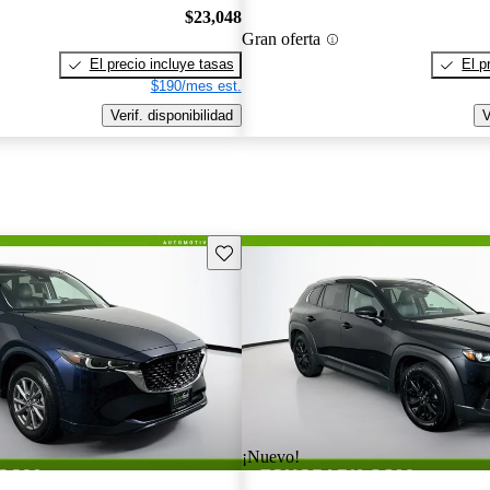
$23,048
Gran oferta
El precio incluye tasas
El p
$190/mes est.
Verif. disponibilidad
V
Guarda este Aviso
¡Nuevo!