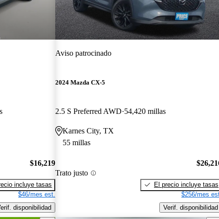
Aviso patrocinado
2024 Mazda CX-5
s
2.5 S Preferred AWD
54,420 millas
Karnes City, TX
55 millas
$16,219
$26,21
Trato justo
recio incluye tasas
El precio incluye tasas
$46/mes est.
$256/mes est
erif. disponibilidad
Verif. disponibilidad