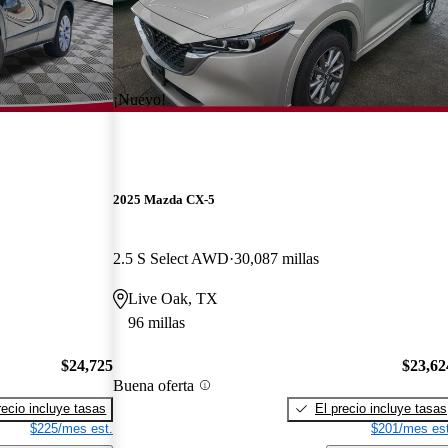
¡Nuevo!
2025 Mazda CX-5
2.5 S Select AWD
30,087 millas
Live Oak, TX
96 millas
$24,725
$23,62
Buena oferta
recio incluye tasas
El precio incluye tasas
$225/mes est.
$201/mes est