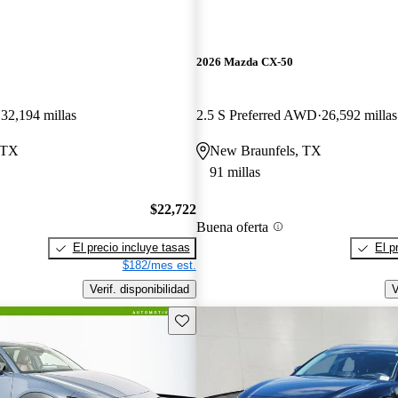
2026 Mazda CX-50
32,194 millas
2.5 S Preferred AWD
26,592 millas
 TX
New Braunfels, TX
91 millas
$22,722
Buena oferta
El precio incluye tasas
El p
$182/mes est.
Verif. disponibilidad
V
Guarda este Aviso