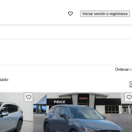
Iniciar sesión o registrarse
Ordenar
nario
Guarda este Aviso
Gu