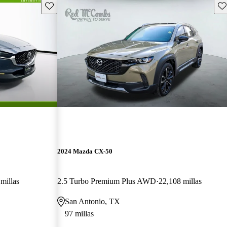
Guarda este Aviso
Gu
2024 Mazda CX-50
millas
2.5 Turbo Premium Plus AWD
22,108 millas
San Antonio, TX
97 millas