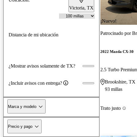
Victoria, TX
¡Nuevo!
Patrocinado por
Br
Distancia de mi ubicación
2022 Mazda CX-30
¿Mostrar avisos solamente de TX?
2.5 Turbo Premi
Brookshire, TX
¿Incluir avisos con entrega?
93 millas
Marca y modelo
Trato justo
Precio y pago