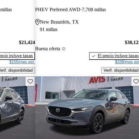
millas
PHEV Preferred AWD
7,708 millas
New Braunfels, TX
91 millas
$21,424
$30,12
Buena oferta
recio incluye tasas
El precio incluye tasas
$155/mes est.
$338/mes est
erif. disponibilidad
Verif. disponibilidad
Guarda este Aviso
Gu