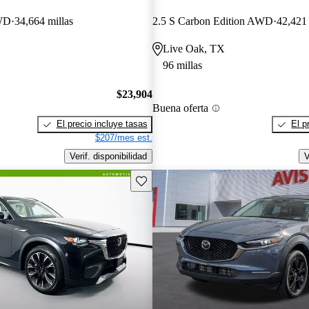
AWD
34,664 millas
2.5 S Carbon Edition AWD
42,421 
Live Oak, TX
96 millas
$23,904
Buena oferta
El precio incluye tasas
El p
$207/mes est.
Verif. disponibilidad
V
Guarda este Aviso