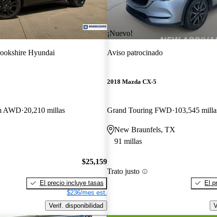
¡Nuevo!
ookshire Hyundai
Aviso patrocinado
2018 Mazda CX-5
um AWD
20,210 millas
Grand Touring FWD
103,545 milla
New Braunfels, TX
91 millas
$25,159
Trato justo
El precio incluye tasas
El p
$236/mes est.
Verif. disponibilidad
V