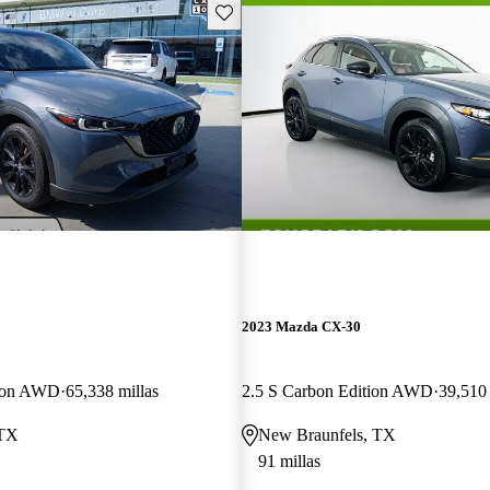
Guarda este Aviso
2023 Mazda CX-30
tion AWD
65,338 millas
2.5 S Carbon Edition AWD
39,510 
 TX
New Braunfels, TX
91 millas