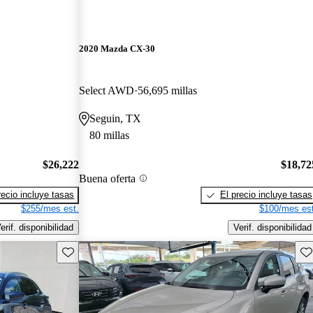
2020 Mazda CX-30
Select AWD
56,695 millas
Seguin, TX
80 millas
$26,222
$18,72
Buena oferta
recio incluye tasas
El precio incluye tasas
$255/mes est.
$100/mes est
erif. disponibilidad
Verif. disponibilidad
Guarda este Aviso
Gu