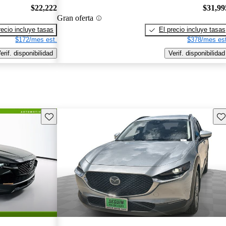
$22,222
$31,99
Gran oferta
recio incluye tasas
El precio incluye tasas
$172/mes est.
$378/mes est
erif. disponibilidad
Verif. disponibilidad
Guarda este Aviso
Gu