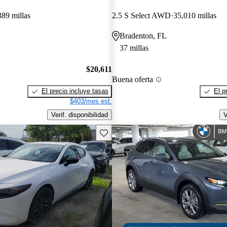
389 millas
2.5 S Select AWD
35,010 millas
Bradenton, FL
37 millas
$20,611
Buena oferta
El precio incluye tasas
El p
$403/mes est.
Verif. disponibilidad
V
Guarda este Aviso