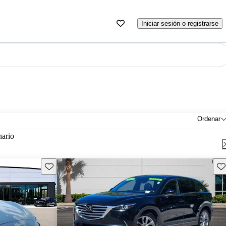
Iniciar sesión o registrarse
Ordenar
nario
Guarda este Aviso
Gu