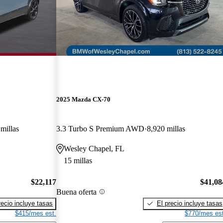
2025 Mazda CX-70
millas
3.3 Turbo S Premium AWD
8,920 millas
Wesley Chapel, FL
15 millas
$22,117
$41,08
Buena oferta
recio incluye tasas
El precio incluye tasas
$415/mes est.
$770/mes est