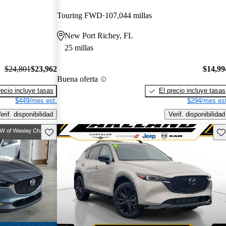
Touring FWD
107,044 millas
New Port Richey, FL
25 millas
$24,801
$23,962
$14,99
Buena oferta
recio incluye tasas
El precio incluye tasas
$449/mes est.
$294/mes est
erif. disponibilidad
Verif. disponibilidad
Guarda este Aviso
Gu