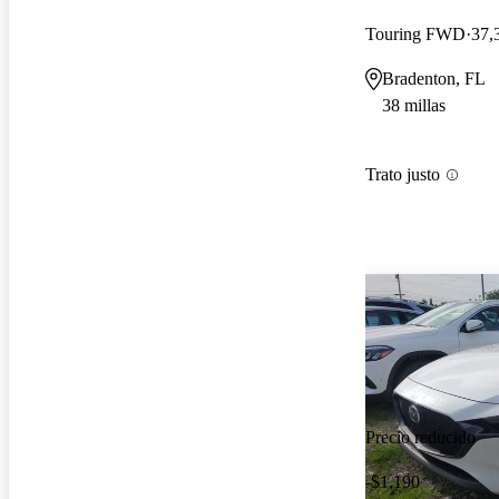
Touring FWD
37,
Bradenton, FL
38 millas
Trato justo
Precio reducido
-$1,190