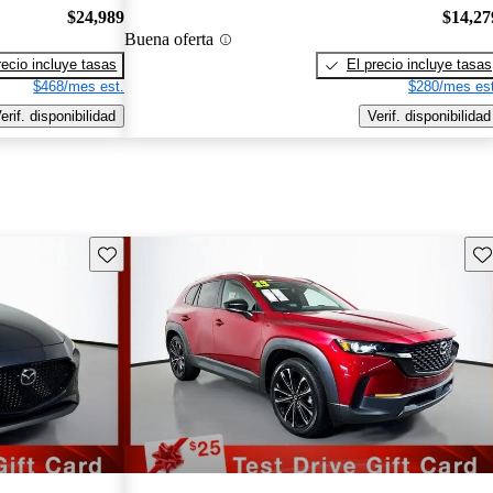
$24,989
$14,27
Buena oferta
recio incluye tasas
El precio incluye tasas
$468/mes est.
$280/mes est
erif. disponibilidad
Verif. disponibilidad
Guarda este Aviso
Gu