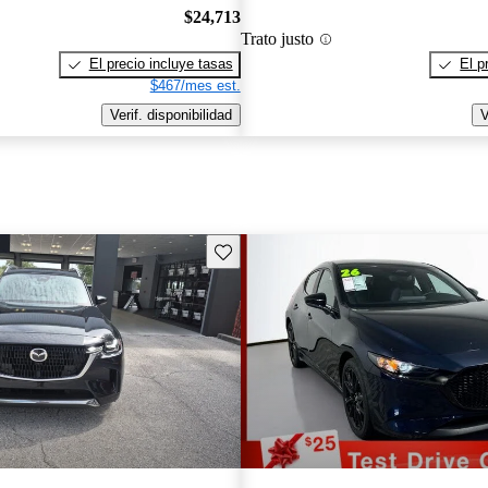
$24,713
Trato justo
El precio incluye tasas
El p
$467/mes est.
Verif. disponibilidad
V
Guarda este Aviso