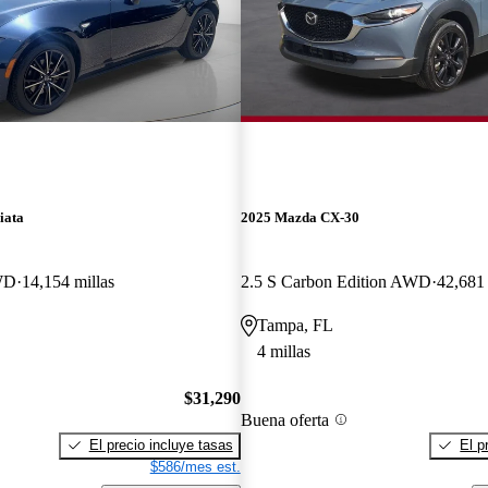
iata
2025 Mazda CX-30
WD
14,154 millas
2.5 S Carbon Edition AWD
42,681 
Tampa, FL
4 millas
$31,290
Buena oferta
El precio incluye tasas
El p
$586/mes est.