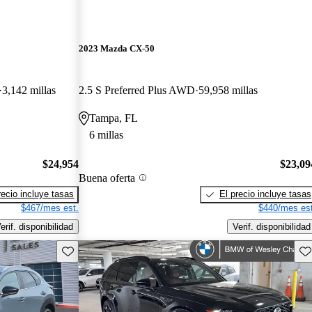
2023 Mazda CX-50
3,142 millas
2.5 S Preferred Plus AWD
59,958 millas
Tampa, FL
6 millas
$24,954
$23,09
Buena oferta
recio incluye tasas
El precio incluye tasas
$467/mes est.
$440/mes est
erif. disponibilidad
Verif. disponibilidad
Guarda este Aviso
Gu