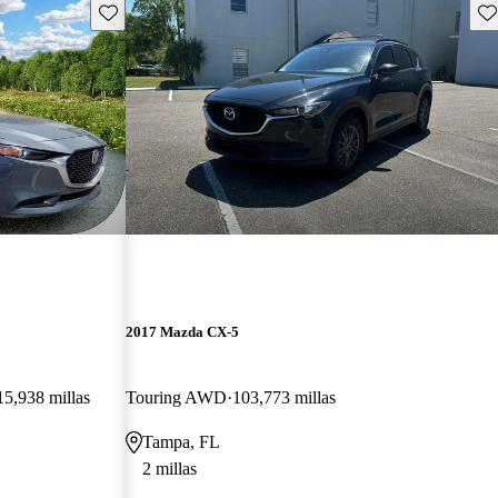
Guarda este Aviso
Gu
2017 Mazda CX-5
15,938 millas
Touring AWD
103,773 millas
Tampa, FL
2 millas