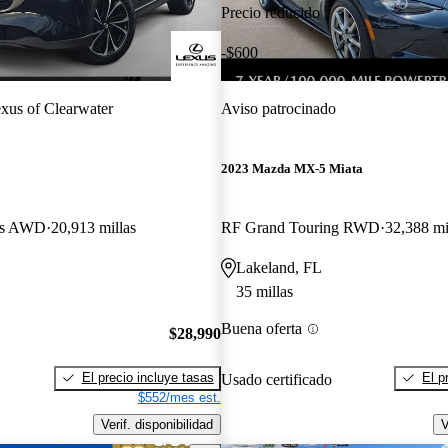
Precio reducido
-$600
xus of Clearwater
Aviso patrocinado
2023 Mazda MX-5 Miata
lus AWD
20,913 millas
RF Grand Touring RWD
32,388 mi
Lakeland, FL
35 millas
Buena oferta
$28,990
El precio incluye tasas
El p
Usado certificado
$552/mes est.
Verif. disponibilidad
V