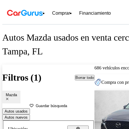
Comprar
Financiamiento
Autos Mazda usados en venta cerc
Tampa, FL
686 vehículos enc
Filtros (1)
Borrar todo
Compra con pre
Mazda
Guardar búsqueda
Autos usados
Autos nuevos
Ubicación: