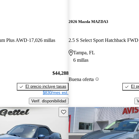
2026 Mazda MAZDA3
ium Plus AWD
17,026 millas
2.5 S Select Sport Hatchback FWD
Tampa, FL
6 millas
$44,288
Buena oferta
El precio incluye tasas
El p
$830/mes est.
Verif. disponibilidad
V
Guarda este Aviso