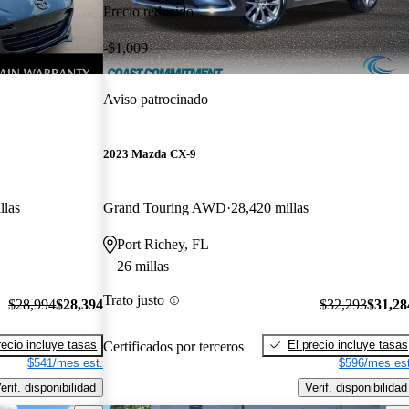
Precio reducido
-$1,009
Aviso patrocinado
2023 Mazda CX-9
llas
Grand Touring AWD
28,420 millas
Port Richey, FL
26 millas
Trato justo
$28,994
$28,394
$32,293
$31,28
recio incluye tasas
El precio incluye tasas
Certificados por terceros
$541/mes est.
$596/mes est
erif. disponibilidad
Verif. disponibilidad