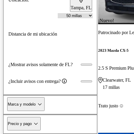
Tampa, FL
¡Nuevo!
Patrocinado por
Le
Distancia de mi ubicación
2023 Mazda CX-5
¿Mostrar avisos solamente de FL?
2.5 S Premium P
Clearwater, FL
¿Incluir avisos con entrega?
17 millas
Marca y modelo
Trato justo
Precio y pago