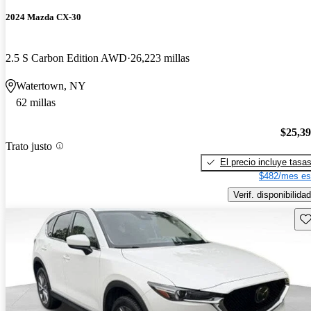
2024 Mazda CX-30
2.5 S Carbon Edition AWD
26,223 millas
Watertown, NY
62 millas
$25,3
Trato justo
El precio incluye tasa
$482/mes es
Verif. disponibilidad
Gu