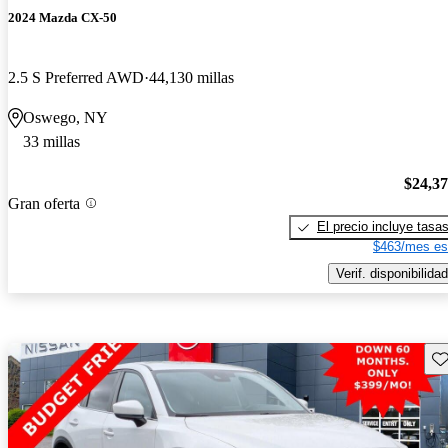
2024 Mazda CX-50
2.5 S Preferred AWD
44,130 millas
Oswego, NY
33 millas
$24,3
Gran oferta
El precio incluye tasa
$463/mes es
Verif. disponibilidad
Gu