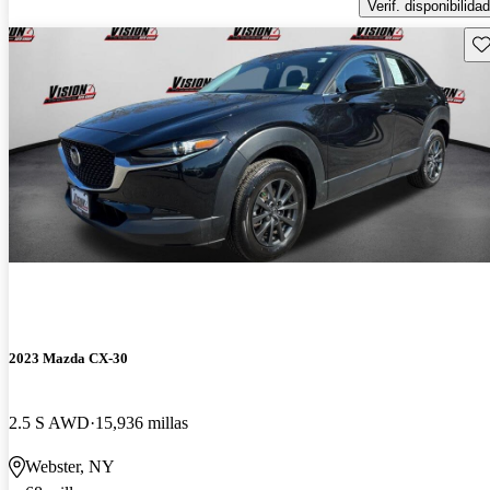
Verif. disponibilidad
Gu
2023 Mazda CX-30
2.5 S AWD
15,936 millas
Webster, NY