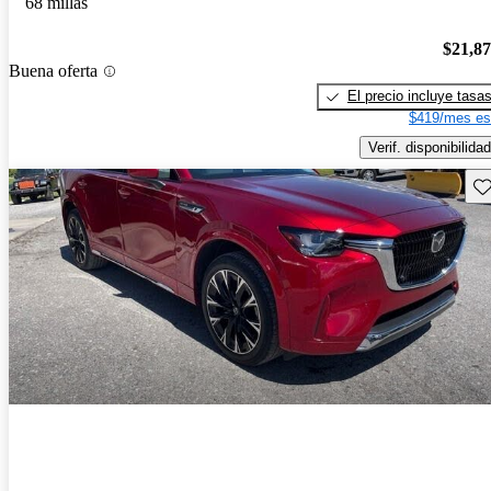
68 millas
$21,8
Buena oferta
El precio incluye tasa
$419/mes es
Verif. disponibilidad
Gu