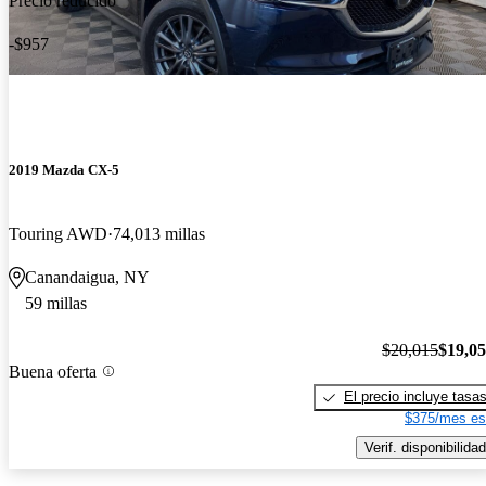
Precio reducido
-$957
2019 Mazda CX-5
Touring AWD
74,013 millas
Canandaigua, NY
59 millas
$20,015
$19,0
Buena oferta
El precio incluye tasa
$375/mes es
Verif. disponibilidad