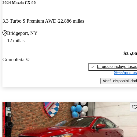
2024 Mazda CX-90
3.3 Turbo S Premium AWD
22,886 millas
Bridgeport, NY
12 millas
$35,0
Gran oferta
El precio incluye tasa
$665/mes es
Verif. disponibilidad
Gu