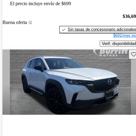
El precio incluye envío de $699
$36,6
Buena oferta
Sin tasas de concesionario adicionale
$691/mes es
Verif. disponibilidad
Gu