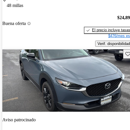
48 millas
$24,8
Buena oferta
El precio incluye tasa
$476/mes es
Verif. disponibilidad
Gu
Aviso patrocinado