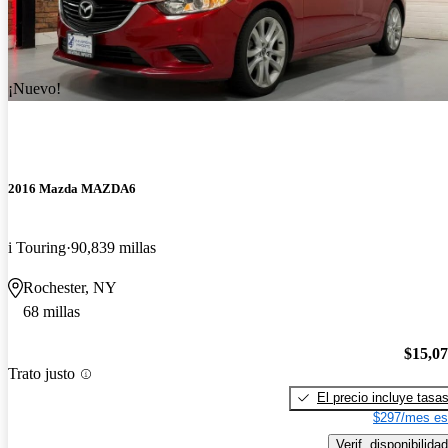
¡Nuevo!
2016 Mazda MAZDA6
i Touring
90,839 millas
Rochester, NY
68 millas
$15,0
Trato justo
El precio incluye tasa
$297/mes es
Verif. disponibilidad