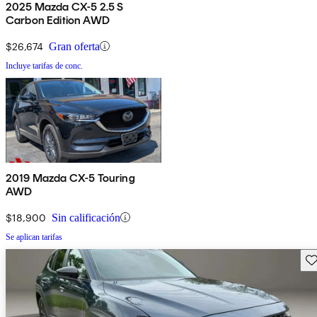
2025 Mazda CX-5 2.5 S
Carbon Edition AWD
$26,674
Gran oferta
Incluye tarifas de conc.
2019 Mazda CX-5 Touring
AWD
$18,900
Sin calificación
Se aplican tarifas
Gu