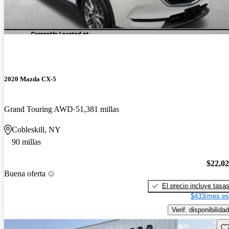
2020 Mazda CX-5
Grand Touring AWD
51,381 millas
Cobleskill, NY
90 millas
$22,0
Buena oferta
El precio incluye tasa
$433/mes es
Verif. disponibilidad
Gu