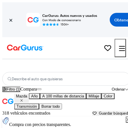
CarGurus: Autos nuevos y usados
Obtene
Con Modo de concesionario
150K+
Autos Mazda usados en venta cerca de
Syracuse, NY
Describe el auto que quisieras
Compara
Filtro (1)
Ordenar
Mazda
Año
A 100 millas de distancia
Millaje
Color
Transmisión
Borrar todo
318 vehículos encontrados
Guardar búsque
Compra con precios transparentes.