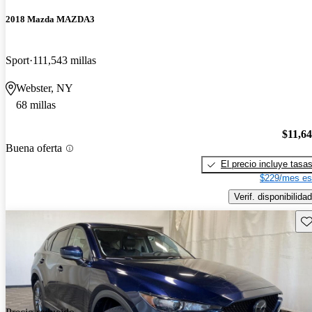
2018 Mazda MAZDA3
Sport
111,543 millas
Webster, NY
68 millas
$11,6
Buena oferta
El precio incluye tasa
$229/mes es
Verif. disponibilidad
Gu