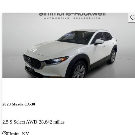
Gu
2023 Mazda CX-30
2.5 S Select AWD
28,642 millas
Elmira, NY