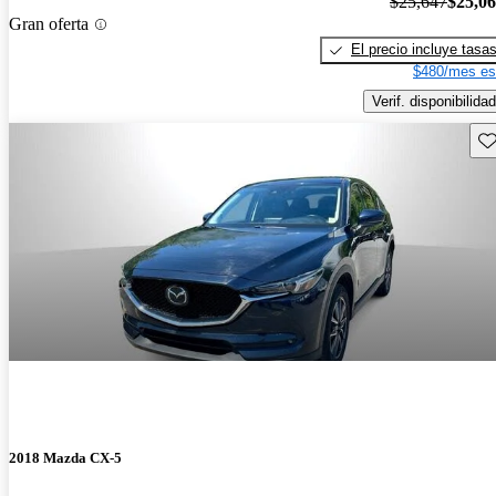
$25,647
$25,0
Gran oferta
El precio incluye tasa
$480/mes es
Verif. disponibilidad
Gu
2018 Mazda CX-5