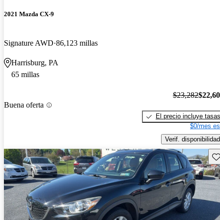
2021 Mazda CX-9
Signature AWD
86,123 millas
Harrisburg, PA
65 millas
$23,282
$22,6
Buena oferta
El precio incluye tasa
$0/mes es
Verif. disponibilidad
Gu