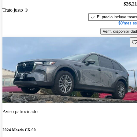
$26,2
Trato justo
El precio incluye tasa
$0/mes es
Verif. disponibilidad
Gu
Aviso patrocinado
2024 Mazda CX-90