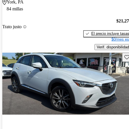
York, PA
84 millas
$21,2
Trato justo
El precio incluye tasa
$0/mes es
Verif. disponibilidad
Gu