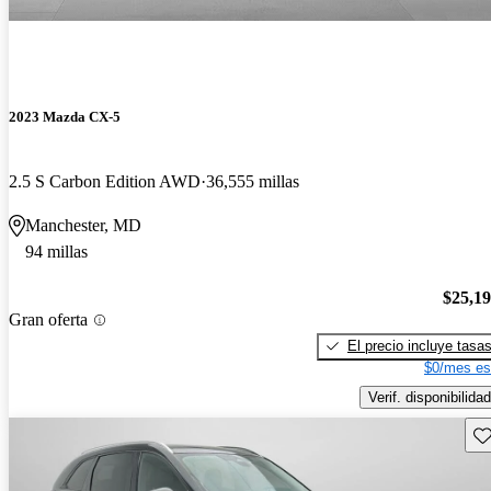
2023 Mazda CX-5
2.5 S Carbon Edition AWD
36,555 millas
Manchester, MD
94 millas
$25,1
Gran oferta
El precio incluye tasa
$0/mes es
Verif. disponibilidad
Gu