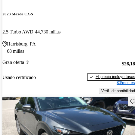
2023 Mazda CX-5
2.5 Turbo AWD
44,730 millas
Harrisburg, PA
68 millas
Gran oferta
$26,1
El precio incluye tasa
Usado certificado
$0/mes es
Verif. disponibilidad
Gu