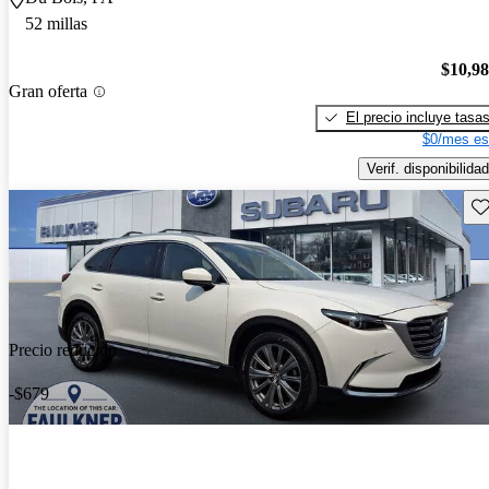
52 millas
$10,9
Gran oferta
El precio incluye tasa
$0/mes es
Verif. disponibilidad
Gu
Precio reducido
-$679