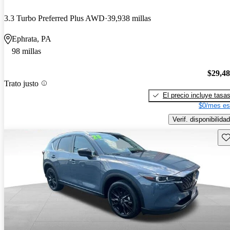
3.3 Turbo Preferred Plus AWD
39,938 millas
Ephrata, PA
98 millas
$29,4
Trato justo
El precio incluye tasa
$0/mes es
Verif. disponibilidad
Gu