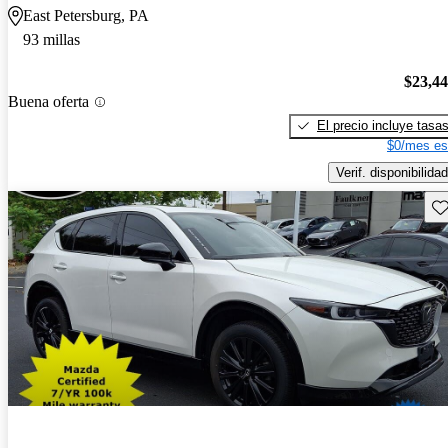
East Petersburg, PA
93 millas
$23,4
Buena oferta
El precio incluye tasa
$0/mes es
Verif. disponibilidad
Gu