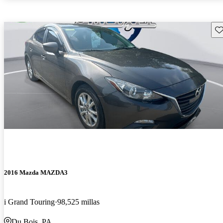
Gu
2016 Mazda MAZDA3
i Grand Touring
98,525 millas
Du Bois, PA