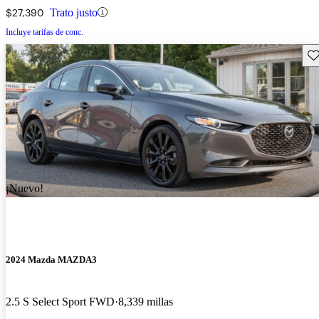
$27,390
Trato justo
Incluye tarifas de conc.
Gu
¡Nuevo!
2024 Mazda MAZDA3
2.5 S Select Sport FWD
8,339 millas