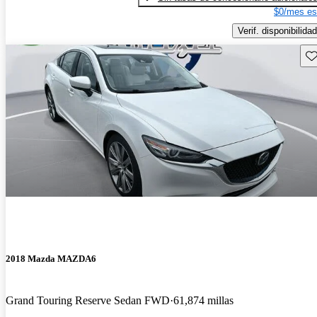
$0/mes es
Verif. disponibilidad
Gu
2018 Mazda MAZDA6
Grand Touring Reserve Sedan FWD
61,874 millas