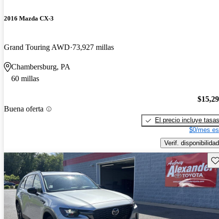
2016 Mazda CX-3
Grand Touring AWD
73,927 millas
Chambersburg, PA
60 millas
$15,2
Buena oferta
El precio incluye tasa
$0/mes es
Verif. disponibilidad
Gu