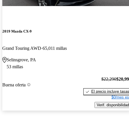
2019 Mazda CX-9
Grand Touring AWD
65,011 millas
Selinsgrove, PA
53 millas
$22,290
$20,9
Buena oferta
El precio incluye tasa
$0/mes es
Verif. disponibilidad