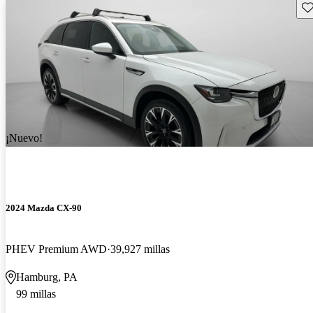
Gu
¡Nuevo!
2024 Mazda CX-90
PHEV Premium AWD
39,927 millas
Hamburg, PA
99 millas