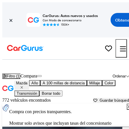
CarGurus: Autos nuevos y usados
Obtene
Con Modo de concesionario
150K+
Autos Mazda usados en venta cerca de
State College, PA
Compara
Filtro (1)
Ordenar
Mazda
Año
A 100 millas de distancia
Millaje
Color
Transmisión
Borrar todo
772 vehículos encontrados
Guardar búsque
Compra con precios transparentes.
Mostrar solo avisos que incluyan tasas del concesionario