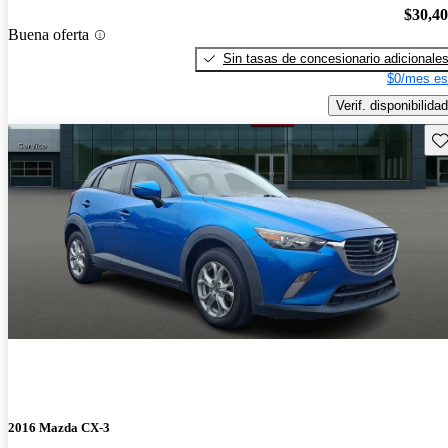
$30,4
Buena oferta
Sin tasas de concesionario adicionale
$0/mes es
Verif. disponibilidad
Gu
2016 Mazda CX-3