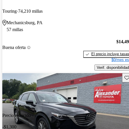
Touring
74,210 millas
Mechanicsburg, PA
57 millas
$14,4
Buena oferta
El precio incluye tasa
$0/mes es
Verif. disponibilidad
Gu
Precio reducido
-$1,300