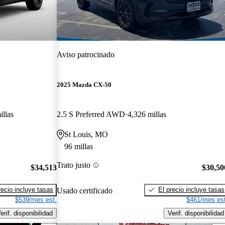
Aviso patrocinado
2025 Mazda CX-50
illas
2.5 S Preferred AWD
4,326 millas
St Louis, MO
96 millas
Trato justo
$34,513
$30,50
recio incluye tasas
El precio incluye tasas
Usado certificado
$539/mes est.
$461/mes est
erif. disponibilidad
Verif. disponibilidad