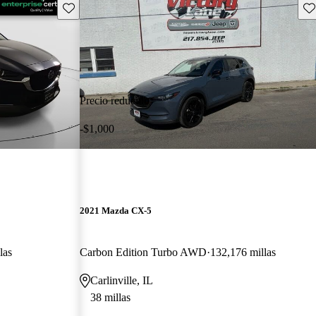
Guarda este Aviso
Gu
Precio reducido
-$1,000
2021 Mazda CX-5
las
Carbon Edition Turbo AWD
132,176 millas
Carlinville, IL
38 millas