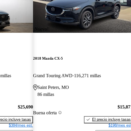
¡Nuevo!
2018 Mazda CX-5
millas
Grand Touring AWD
116,271 millas
Saint Peters, MO
86 millas
$25,690
$15,87
Buena oferta
recio incluye tasas
El precio incluye tasas
$384/mes est.
$198/mes est