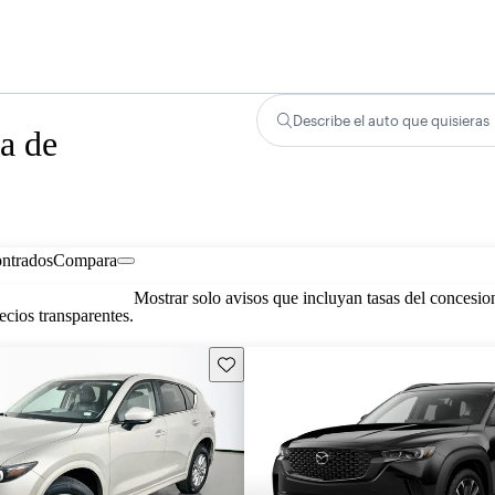
Describe el auto que quisieras
a de
ontrados
Compara
Mostrar solo avisos que incluyan tasas del concesio
cios transparentes.
Guarda este Aviso