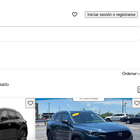
Iniciar sesión o registrarse
Ordenar
nario
Guarda este Aviso
Gu