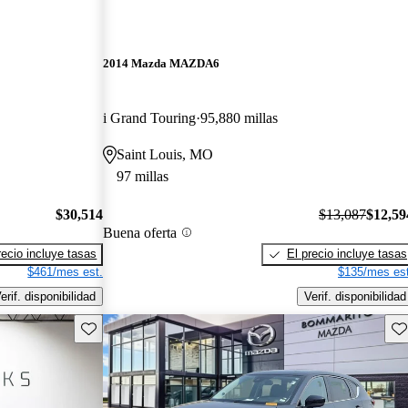
2014 Mazda MAZDA6
i Grand Touring
95,880 millas
Saint Louis, MO
97 millas
$30,514
$13,087
$12,59
Buena oferta
recio incluye tasas
El precio incluye tasas
$461/mes est.
$135/mes est
erif. disponibilidad
Verif. disponibilidad
Guarda este Aviso
Gu