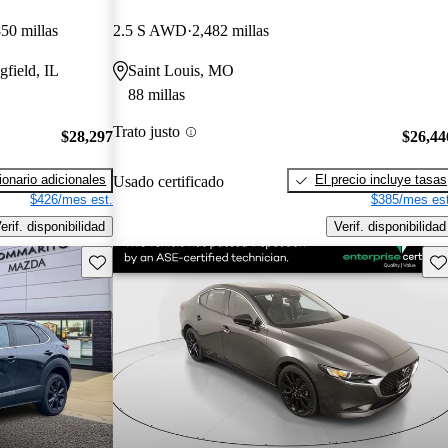
50 millas
2.5 S AWD
2,482 millas
gfield, IL
Saint Louis, MO
88 millas
Trato justo
$28,297
$26,44
onario adicionales
El precio incluye tasas
Usado certificado
$426/mes est.
$385/mes est
erif. disponibilidad
Verif. disponibilidad
Guarda este Aviso
Gu