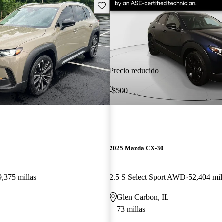
Guarda este Aviso
Precio reducido
-$500
2025 Mazda CX-30
9,375 millas
2.5 S Select Sport AWD
52,404 mil
Glen Carbon, IL
73 millas