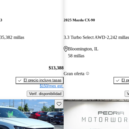
A3
2025 Mazda CX-90
35,382 millas
3.3 Turbo Select AWD
2,242 millas
Bloomington, IL
58 millas
$13,388
Gran oferta
El precio incluye tasas
El p
$150/mes est.
Verif. disponibilidad
V
Guarda este Aviso