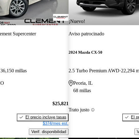
¡Nuevo!
ement Supercenter
Aviso patrocinado
2024 Mazda CX-50
36,150 millas
2.5 Turbo Premium AWD
22,294 m
MO
Peoria, IL
68 millas
$25,821
Trato justo
El precio incluye tasas
El p
$374/mes est.
Verif. disponibilidad
V