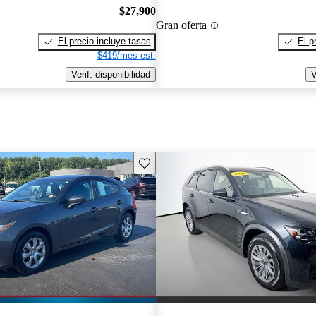
$27,900
Gran oferta
El precio incluye tasas
El p
$419/mes est.
Verif. disponibilidad
V
Guarda este Aviso