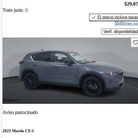
$29,0
Trato justo
El precio incluye tasa
$548/mes es
Verif. disponibilidad
Gu
¡Nuevo!
Aviso patrocinado
2025 Mazda CX-5