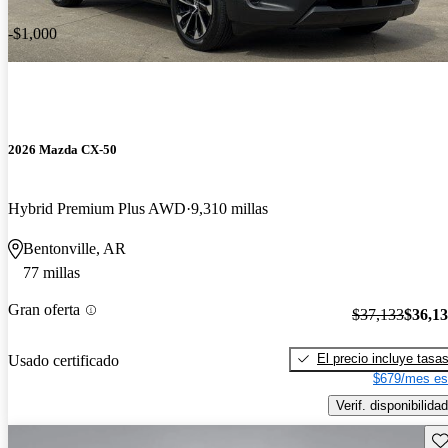
-$1,000
2026 Mazda CX-50
Hybrid Premium Plus AWD
9,310 millas
Bentonville, AR
77 millas
Gran oferta
$37,133
$36,1
El precio incluye tasa
Usado certificado
$679/mes es
Verif. disponibilidad
Gu