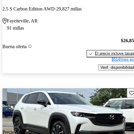
2.5 S Carbon Edition AWD
29,827 millas
Fayetteville, AR
91 millas
$26,8
Buena oferta
El precio incluye tasa
$514/mes es
Verif. disponibilidad
Gu
Precio reducido