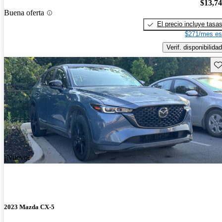
$13,7
Buena oferta
El precio incluye tasa
$271/mes es
Verif. disponibilidad
Gu
¡Nuevo!
2023 Mazda CX-5