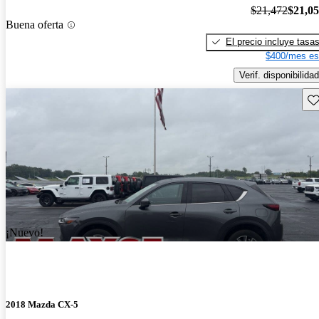
$21,472
$21,0
Buena oferta
El precio incluye tasa
$400/mes es
Verif. disponibilidad
Gu
¡Nuevo!
2018 Mazda CX-5