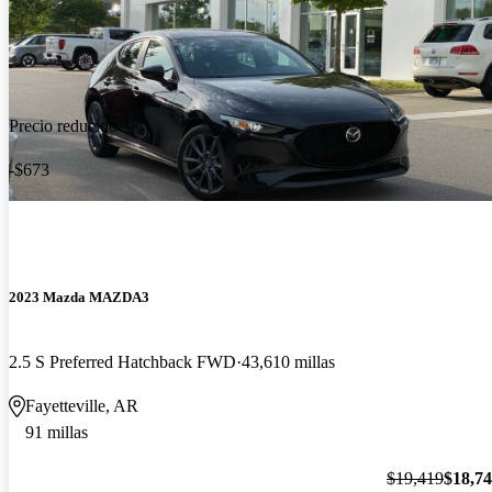
Precio reducido
-$673
2023 Mazda MAZDA3
2.5 S Preferred Hatchback FWD
43,610 millas
Fayetteville, AR
91 millas
$19,419
$18,7