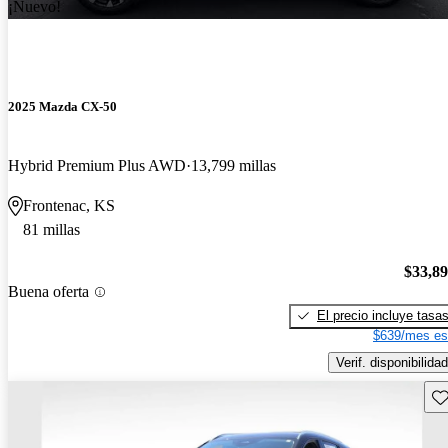
¡Nuevo!
2025 Mazda CX-50
Hybrid Premium Plus AWD
13,799 millas
Frontenac, KS
81 millas
$33,8
Buena oferta
El precio incluye tasa
$639/mes es
Verif. disponibilidad
Gu