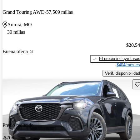
Grand Touring AWD
57,509 millas
Aurora, MO
30 millas
$20,5
Buena oferta
El precio incluye tasa
$404/mes es
Verif. disponibilidad
Gu
Precio reducido
-$708