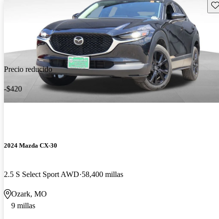
Gu
Precio reducido
-$420
2024 Mazda CX-30
2.5 S Select Sport AWD
58,400 millas
Ozark, MO
9 millas