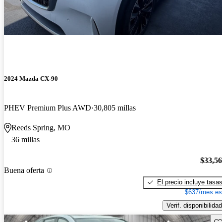
2024 Mazda CX-90
PHEV Premium Plus AWD
30,805 millas
Reeds Spring, MO
36 millas
$33,5
Buena oferta
El precio incluye tasa
$637/mes es
Verif. disponibilidad
Gu