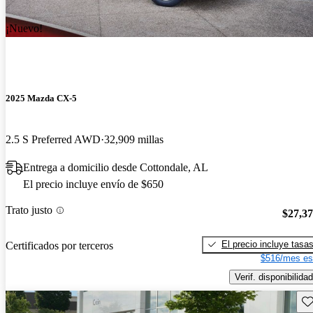
¡Nuevo!
2025 Mazda CX-5
2.5 S Preferred AWD
32,909 millas
Entrega a domicilio desde Cottondale, AL
El precio incluye envío de $650
Trato justo
$27,3
El precio incluye tasa
Certificados por terceros
$516/mes es
Verif. disponibilidad
Gu