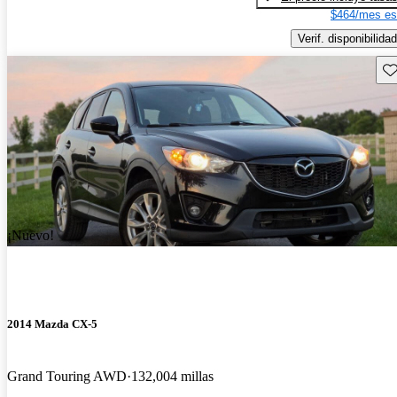
$464/mes es
Verif. disponibilidad
Gu
¡Nuevo!
2014 Mazda CX-5
Grand Touring AWD
132,004 millas