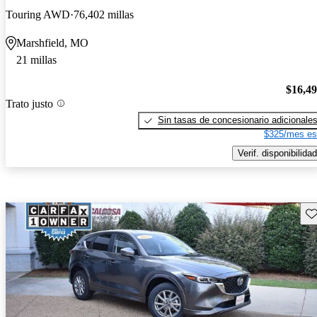
Touring AWD
76,402 millas
Marshfield, MO
21 millas
$16,4
Trato justo
Sin tasas de concesionario adicionale
$325/mes es
Verif. disponibilidad
Gu