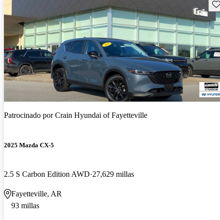
Gu
Patrocinado por
Crain Hyundai of Fayetteville
2025 Mazda CX-5
2.5 S Carbon Edition AWD
27,629 millas
Fayetteville, AR
93 millas