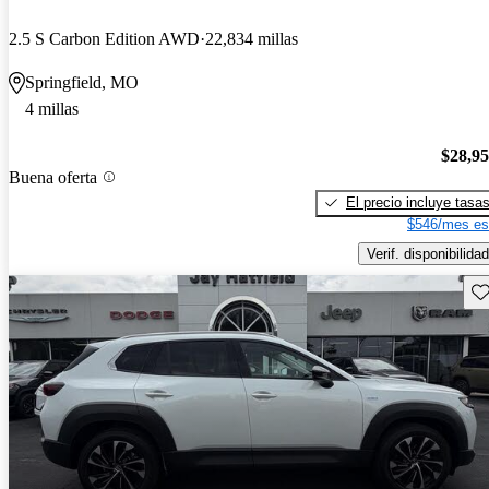
2.5 S Carbon Edition AWD
22,834 millas
Springfield, MO
4 millas
$28,9
Buena oferta
El precio incluye tasa
$546/mes es
Verif. disponibilidad
Gu