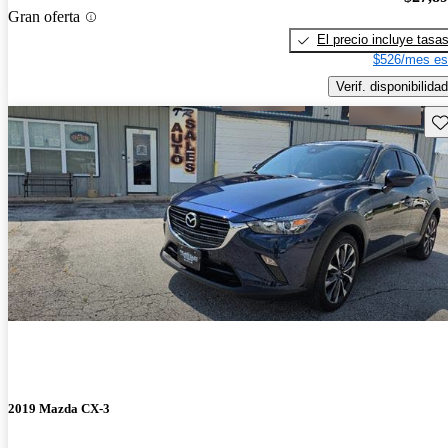
Gran oferta
El precio incluye tasa
$526/mes es
Verif. disponibilidad
Gu
2019 Mazda CX-3