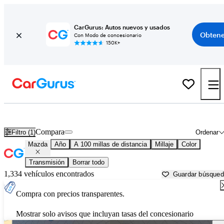
CarGurus: Autos nuevos y usados
Obtene
Con Modo de concesionario
150K+
Autos Mazda usados en venta cerca de
Springfield, MO
Compara
Filtro (1)
Ordenar
Mazda
Año
A 100 millas de distancia
Millaje
Color
Transmisión
Borrar todo
1,334 vehículos encontrados
Guardar búsque
Compra con precios transparentes.
Mostrar solo avisos que incluyan tasas del concesionario