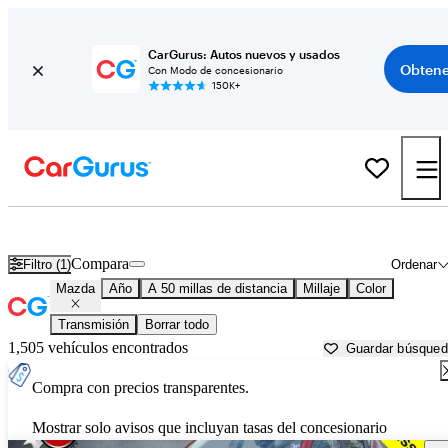
CarGurus: Autos nuevos y usados
Obtene
Con Modo de concesionario
150K+
Autos Mazda usados en venta cerca de
Rochester, NY
Compara
Filtro (1)
Ordenar
Mazda
Año
A 50 millas de distancia
Millaje
Color
Transmisión
Borrar todo
1,505 vehículos encontrados
Guardar búsque
Compra con precios transparentes.
Mostrar solo avisos que incluyan tasas del concesionario