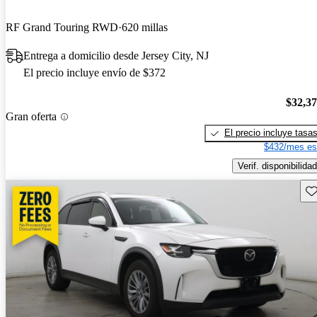
RF Grand Touring RWD
620 millas
Entrega a domicilio desde Jersey City, NJ
El precio incluye envío de $372
$32,3
Gran oferta
El precio incluye tasa
$432/mes es
Verif. disponibilidad
Gu