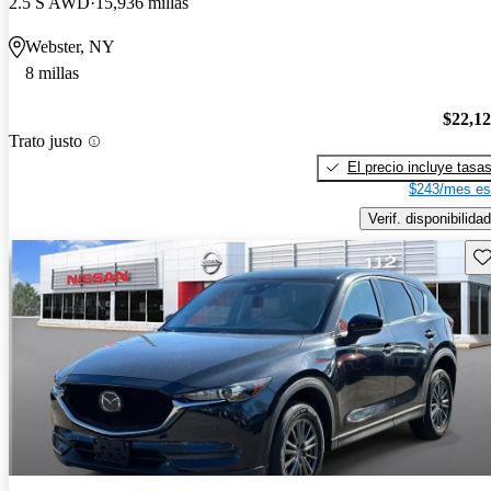
2.5 S AWD
15,936 millas
Webster, NY
8 millas
$22,1
Trato justo
El precio incluye tasa
$243/mes es
Verif. disponibilidad
Gu