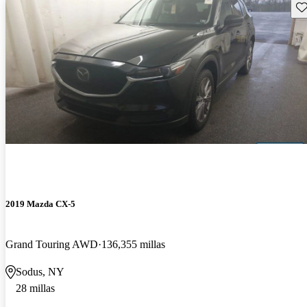
Gu
2019 Mazda CX-5
Grand Touring AWD
136,355 millas
Sodus, NY
28 millas