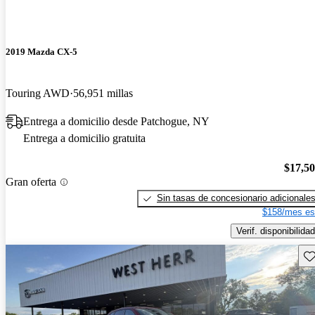
2019 Mazda CX-5
Touring AWD
56,951 millas
Entrega a domicilio desde Patchogue, NY
Entrega a domicilio gratuita
$17,5
Gran oferta
Sin tasas de concesionario adicionale
$158/mes es
Verif. disponibilidad
Gu