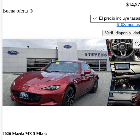
$14,5
Buena oferta
El precio incluye tasa
$102/mes es
Verif. disponibilidad
Gu
2026 Mazda MX-5 Miata