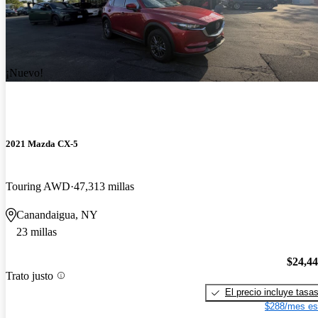
¡Nuevo!
2021 Mazda CX-5
Touring AWD
47,313 millas
Canandaigua, NY
23 millas
$24,4
Trato justo
El precio incluye tasa
$288/mes es