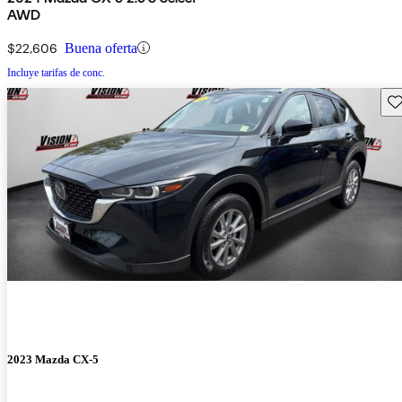
AWD
$22,606
Buena oferta
Incluye tarifas de conc.
Gu
2023 Mazda CX-5