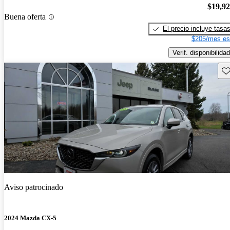
$19,9
Buena oferta
El precio incluye tasa
$205/mes es
Verif. disponibilidad
Gu
Aviso patrocinado
2024 Mazda CX-5