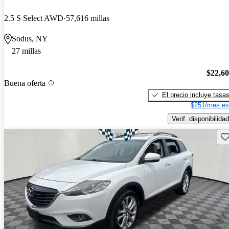
2.5 S Select AWD
57,616 millas
Sodus, NY
27 millas
$22,6
Buena oferta
El precio incluye tasa
$251/mes es
Verif. disponibilidad
Gu