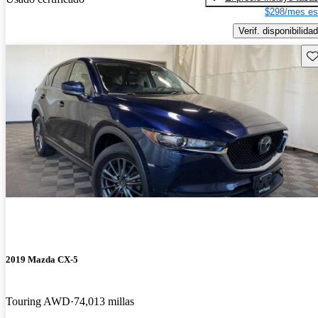
$298/mes es
Verif. disponibilidad
Gu
2019 Mazda CX-5
Touring AWD
74,013 millas