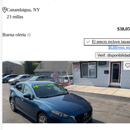
Canandaigua, NY
23 millas
$38,0
Buena oferta
El precio incluye tasa
$538/mes es
Verif. disponibilidad
Gu