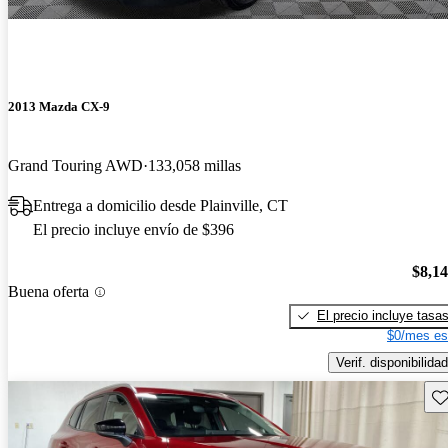
2013 Mazda CX-9
Grand Touring AWD
133,058 millas
Entrega a domicilio desde Plainville, CT
El precio incluye envío de $396
$8,1
Buena oferta
El precio incluye tasa
$0/mes es
Verif. disponibilidad
Gu