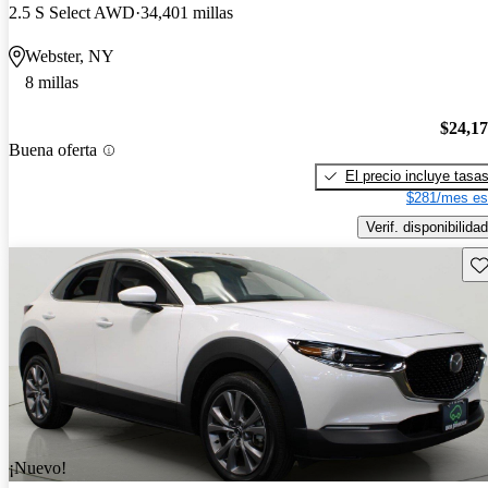
2.5 S Select AWD
34,401 millas
Webster, NY
8 millas
$24,1
Buena oferta
El precio incluye tasa
$281/mes es
Verif. disponibilidad
Gu
¡Nuevo!