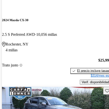
2024 Mazda CX-30
2.5 S Preferred AWD
10,056 millas
Rochester, NY
4 millas
$25,9
Trato justo
El precio incluye tasa
$314/mes es
Verif. disponibilidad
Gu