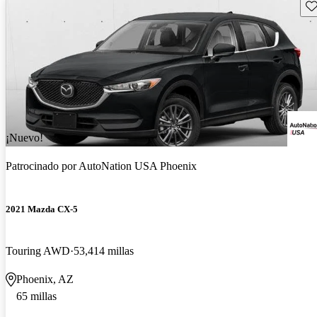
Gu
¡Nuevo!
Patrocinado por
AutoNation USA Phoenix
2021 Mazda CX-5
Touring AWD
53,414 millas
Phoenix, AZ
65 millas