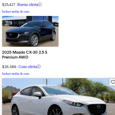
$25,427
Buena oferta
Incluye tarifas de conc.
2025 Mazda CX-30 2.5 S
Premium AWD
$26,586
Gran oferta
Incluye tarifas de conc.
Gu