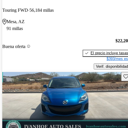
Touring FWD
56,184 millas
Mesa, AZ
91 millas
$22,2
Buena oferta
El precio incluye tasa
$393/mes es
Verif. disponibilidad
Gu