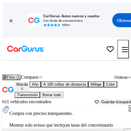
CarGurus: Autos nuevos y usados
Obtene
Con Modo de concesionario
150K+
Autos Mazda usados en venta cerca de
Prescott, AZ
Compara
Filtro (1)
Ordenar
Mazda
Año
A 100 millas de distancia
Millaje
Color
Transmisión
Borrar todo
611 vehículos encontrados
Guardar búsque
Compra con precios transparentes.
Mostrar solo avisos que incluyan tasas del concesionario