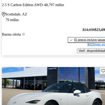
2.5 S Carbon Edition AWD
48,797 millas
Scottsdale, AZ
79 millas
$24,698
$23,6
Buena oferta
El precio incluye tasa
$410/mes es
Verif. disponibilidad
Gu