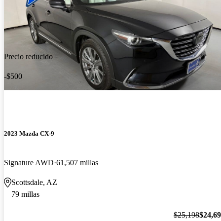
Precio reducido
-$500
2023 Mazda CX-9
Signature AWD
61,507 millas
Scottsdale, AZ
79 millas
$25,198
$24,6