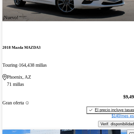
¡Nuevo!
2018 Mazda MAZDA3
Touring
164,438 millas
Phoenix, AZ
71 millas
$9,4
Gran oferta
El precio incluye tasa
$140/mes es
Verif. disponibilidad
Gu