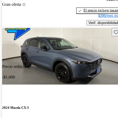
Gran oferta
El precio incluye tasa
$396/mes es
Verif. disponibilidad
Gu
Precio reducido
-$1,000
2024 Mazda CX-5