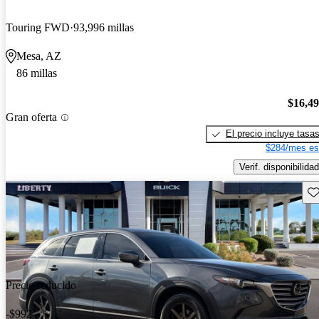
Touring FWD
93,996 millas
Mesa, AZ
86 millas
$16,4
Gran oferta
El precio incluye tasa
$284/mes es
Verif. disponibilidad
Gu
Precio reducido
-$992