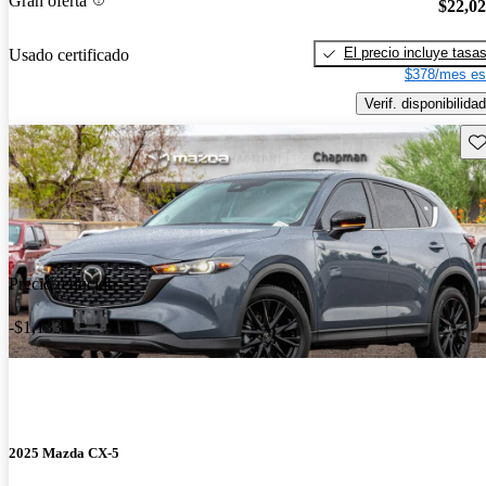
Gran oferta
$22,0
El precio incluye tasa
Usado certificado
$378/mes es
Verif. disponibilidad
Gu
Precio reducido
-$1,133
2025 Mazda CX-5