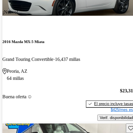
¡Nuevo!
2016 Mazda MX-5 Miata
Grand Touring Convertible
16,437 millas
Peoria, AZ
64 millas
$23,3
Buena oferta
El precio incluye tasa
$425/mes es
Verif. disponibilidad
Gu