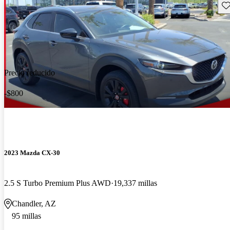
Gu
Precio reducido
-$800
2023 Mazda CX-30
2.5 S Turbo Premium Plus AWD
19,337 millas
Chandler, AZ
95 millas