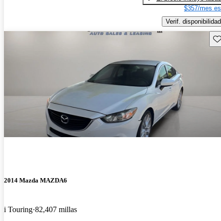
$357/mes es
Verif. disponibilidad
Gu
2014 Mazda MAZDA6
i Touring
82,407 millas