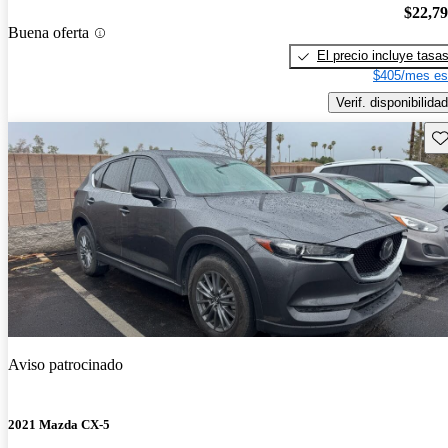
$22,7
Buena oferta
El precio incluye tasa
$405/mes es
Verif. disponibilidad
Gu
Aviso patrocinado
2021 Mazda CX-5