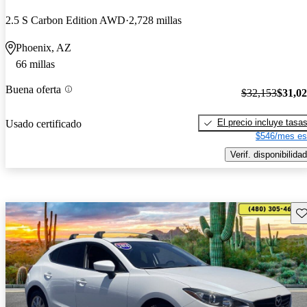
2.5 S Carbon Edition AWD
2,728 millas
Phoenix, AZ
66 millas
Buena oferta
$32,153
$31,0
El precio incluye tasa
Usado certificado
$546/mes es
Verif. disponibilidad
Gu