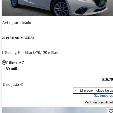
Aviso patrocinado
2016 Mazda MAZDA3
i Touring Hatchback
70,139 millas
Gilbert, AZ
89 millas
$16,7
Trato justo
El precio incluye tasa
$291/mes es
Verif. disponibilidad
Gu