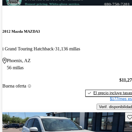
¡Nuevo!
2012 Mazda MAZDA3
i Grand Touring Hatchback
31,136 millas
Phoenix, AZ
56 millas
$11,2
Buena oferta
El precio incluye tasa
$177/mes es
Verif. disponibilidad
Gu