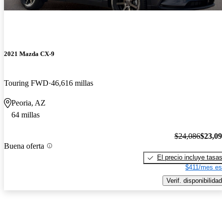
2021 Mazda CX-9
Touring FWD
46,616 millas
Peoria, AZ
64 millas
$24,086
$23,0
Buena oferta
El precio incluye tasa
$411/mes es
Verif. disponibilidad