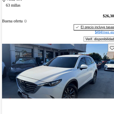
63 millas
$26,3
Buena oferta
El precio incluye tasa
$494/mes es
Verif. disponibilidad
Gu