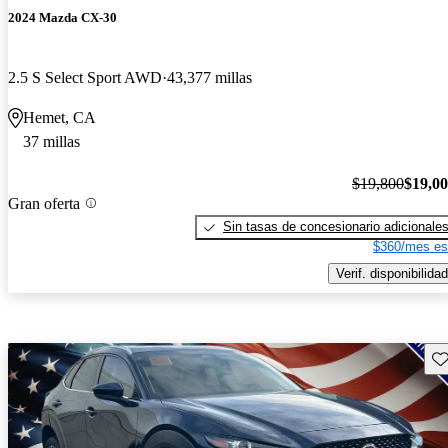
2024 Mazda CX-30
2.5 S Select Sport AWD
43,377 millas
Hemet, CA
37 millas
$19,800
$19,0
Gran oferta
Sin tasas de concesionario adicionale
$360/mes es
Verif. disponibilidad
Gu