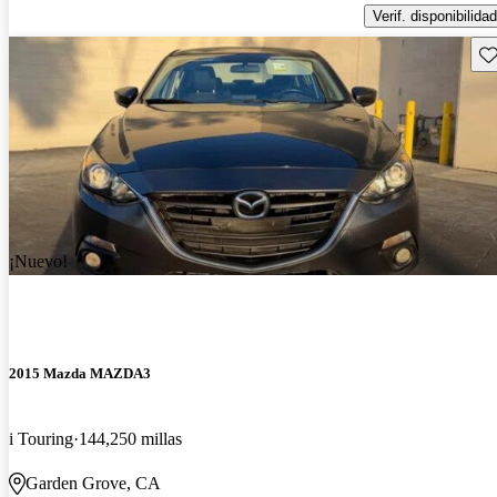
Verif. disponibilidad
Gu
¡Nuevo!
2015 Mazda MAZDA3
i Touring
144,250 millas
Garden Grove, CA