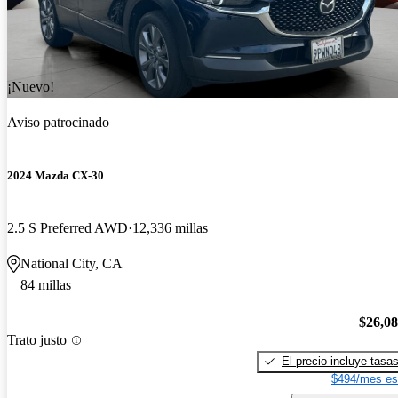
¡Nuevo!
Aviso patrocinado
2024 Mazda CX-30
2.5 S Preferred AWD
12,336 millas
National City, CA
84 millas
$26,0
Trato justo
El precio incluye tasa
$494/mes es