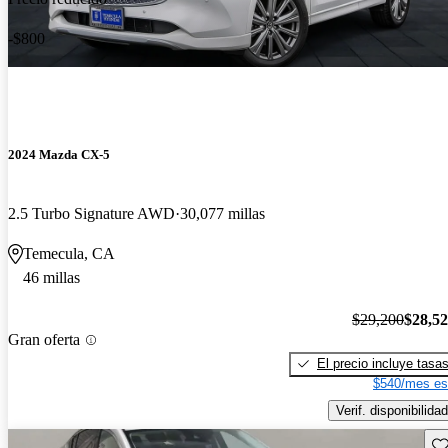
-$800
2024 Mazda CX-5
2.5 Turbo Signature AWD
30,077 millas
Temecula, CA
46 millas
$29,200
$28,5
Gran oferta
El precio incluye tasa
$540/mes es
Verif. disponibilidad
Gu