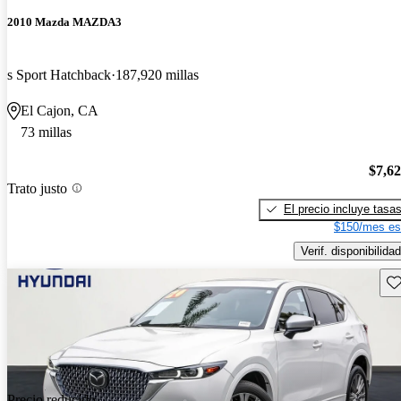
2010 Mazda MAZDA3
s Sport Hatchback
187,920 millas
El Cajon, CA
73 millas
$7,6
Trato justo
El precio incluye tasa
$150/mes es
Verif. disponibilidad
Gu
Precio reducido