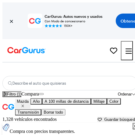
CarGurus: Autos nuevos y usados
Obtene
Con Modo de concesionario
150K+
Autos Mazda usados en venta cerca de
Palm Desert, CA
Describe el auto que quisieras
Compara
Filtro (1)
Ordenar
Mazda
Año
A 100 millas de distancia
Millaje
Color
Transmisión
Borrar todo
1,328 vehículos encontrados
Guardar búsque
Compra con precios transparentes.