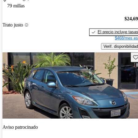
79 millas
$24,6
Trato justo
El precio incluye tasa
$468/mes es
Verif. disponibilidad
Gu
Aviso patrocinado