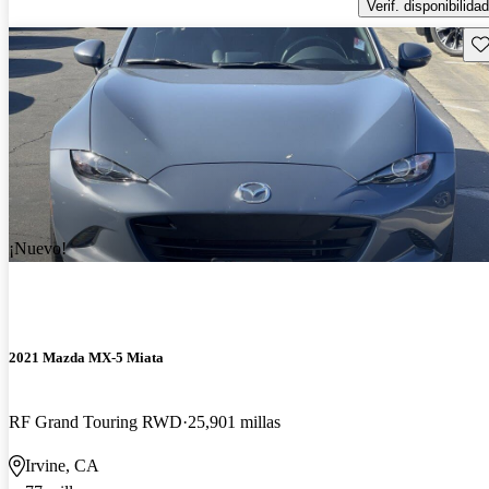
Verif. disponibilidad
Gu
¡Nuevo!
2021 Mazda MX-5 Miata
RF Grand Touring RWD
25,901 millas
Irvine, CA