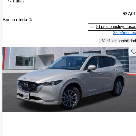
77 millas
$27,0
Buena oferta
El precio incluye tasa
$525/mes es
Verif. disponibilidad
Gu