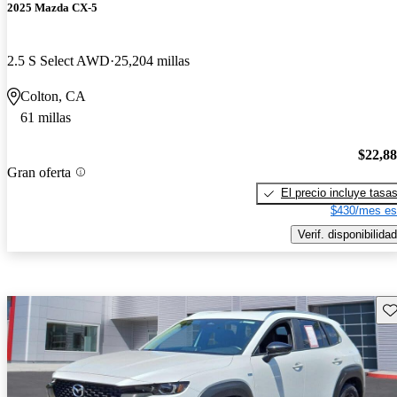
2025 Mazda CX-5
2.5 S Select AWD
25,204 millas
Colton, CA
61 millas
$22,8
Gran oferta
El precio incluye tasa
$430/mes es
Verif. disponibilidad
Gu