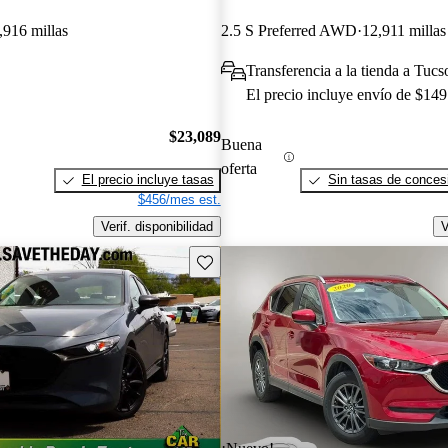
,916 millas
2.5 S Preferred AWD
12,911 millas
Transferencia a la tienda a Tuc
El precio incluye envío de $149
$23,089
Buena
oferta
El precio incluye tasas
Sin tasas de concesi
$456/mes est.
Verif. disponibilidad
V
Guarda este Aviso