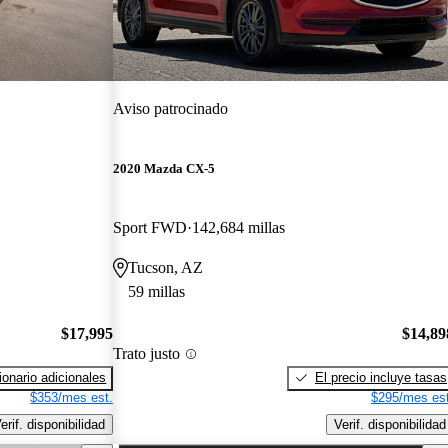
Aviso patrocinado
2020 Mazda CX-5
Sport FWD
142,684 millas
Tucson, AZ
59 millas
$17,995
$14,89
Trato justo
onario adicionales
El precio incluye tasas
$353/mes est.
$295/mes est
erif. disponibilidad
Verif. disponibilidad