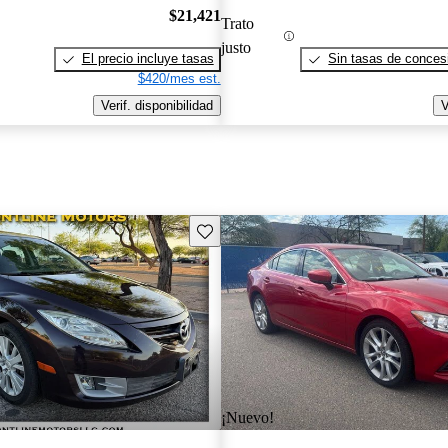
$21,421
Trato
justo
El precio incluye tasas
Sin tasas de concesi
$420/mes est.
Verif. disponibilidad
V
Guarda este Aviso
¡Nuevo!