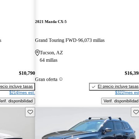
2021 Mazda CX-5
s
Grand Touring FWD
96,073 millas
Tucson, AZ
64 millas
$10,790
$16,39
Gran oferta
recio incluye tasas
El precio incluye tasas
$214/mes est.
$322/mes est
erif. disponibilidad
Verif. disponibilidad
Guarda este Aviso
Gu