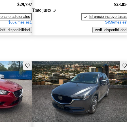
$29,797
$23,85
Trato justo
onario adicionales
El precio incluye tasas
$557/mes est.
$459/mes est
erif. disponibilidad
Verif. disponibilidad
Guarda este Aviso
Gu