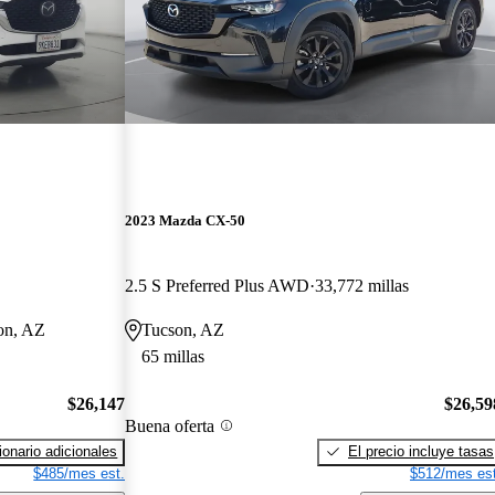
2023 Mazda CX-50
2.5 S Preferred Plus AWD
33,772 millas
son, AZ
Tucson, AZ
65 millas
$26,147
$26,59
Buena oferta
onario adicionales
El precio incluye tasas
$485/mes est.
$512/mes est