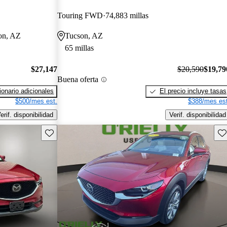
Touring FWD
74,883 millas
son, AZ
Tucson, AZ
65 millas
$27,147
$20,590
$19,79
Buena oferta
onario adicionales
El precio incluye tasas
$500/mes est.
$388/mes est
erif. disponibilidad
Verif. disponibilidad
Guarda este Aviso
Gu