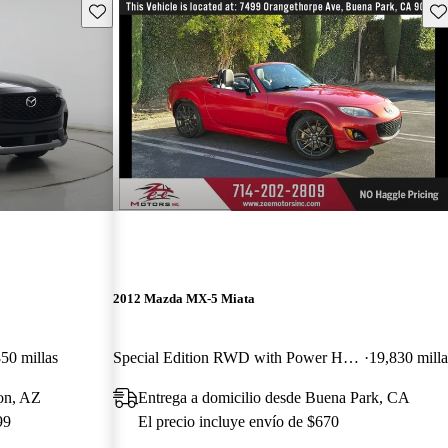
Guarda este Aviso
Gu
2012 Mazda MX-5 Miata
50 millas
Special Edition RWD with Power Hard Top
19,830 milla
son, AZ
Entrega a domicilio desde Buena Park, CA
99
El precio incluye envío de $670