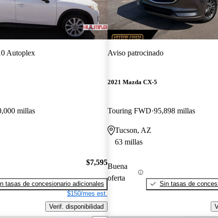
10 Autoplex
Aviso patrocinado
2021 Mazda CX-5
,000 millas
Touring FWD
95,898 millas
Tucson, AZ
63 millas
$7,595
Buena
oferta
n tasas de concesionario adicionales
Sin tasas de concesi
$150/mes est.
Verif. disponibilidad
V