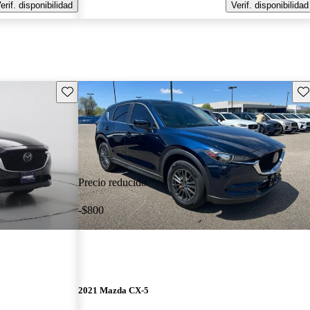
erif. disponibilidad
Verif. disponibilidad
Guarda este Aviso
Gu
Precio reducido
-$800
2021 Mazda CX-5