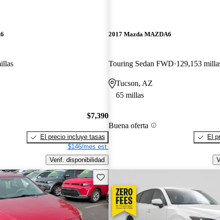
A6
2017 Mazda MAZDA6
illas
Touring Sedan FWD
129,153 milla
Tucson, AZ
65 millas
$7,390
Buena oferta
El precio incluye tasas
El p
$146/mes est.
Verif. disponibilidad
V
Guarda este Aviso