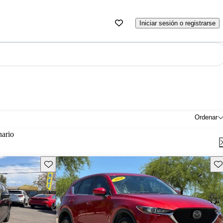
Iniciar sesión o registrarse
Ordenar
nario
Guarda este Aviso
Gu