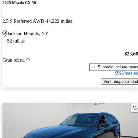
2025 Mazda CX-50
2.5 S Preferred AWD
44,222 millas
Jackson Heights, NY
52 millas
$23,6
Gran oferta
El precio incluye tasa
$596/mes es
Verif. disponibilidad
Gu