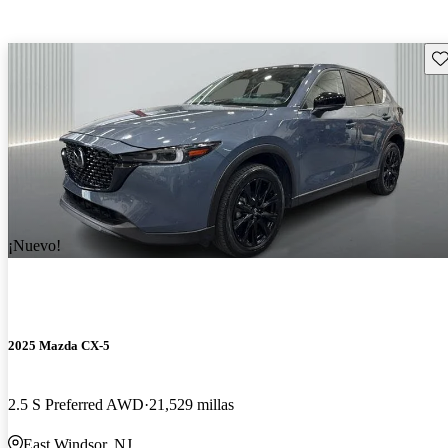
Gu
¡Nuevo!
2025 Mazda CX-5
2.5 S Preferred AWD
21,529 millas
East Windsor, NJ