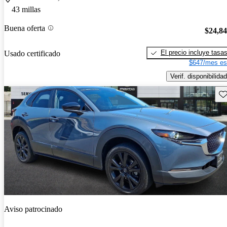
43 millas
Buena oferta
$24,8
El precio incluye tasa
Usado certificado
$647/mes es
Verif. disponibilidad
Gu
Aviso patrocinado