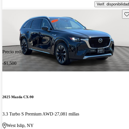
Verif. disponibilidad
Gu
Precio reducido
-$1,500
2025 Mazda CX-90
3.3 Turbo S Premium AWD
27,081 millas
West Islip, NY