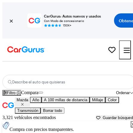
CarGurus: Autos nuevos y usados
Obtene
Con Modo de concesionario
150K+
Autos Mazda usados en venta cerca de
Newburgh, NY
Describe el auto que quisieras
Compara
Filtro (1)
Ordenar
Mazda
Año
A 100 millas de distancia
Millaje
Color
Transmisión
Borrar todo
3,321 vehículos encontrados
Guardar búsque
Compra con precios transparentes.