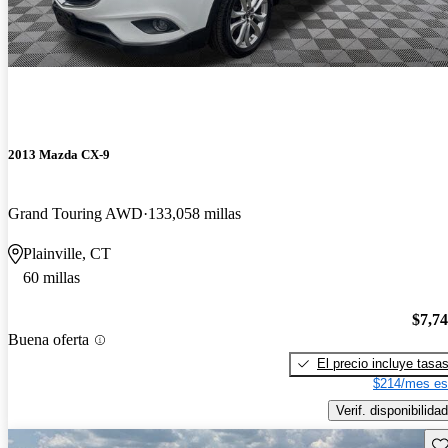
2013 Mazda CX-9
Grand Touring AWD
133,058 millas
Plainville, CT
60 millas
$7,7
Buena oferta
El precio incluye tasa
$214/mes es
Verif. disponibilidad
Gu