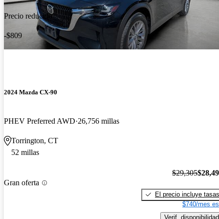
Precio reducido
-$809
2024 Mazda CX-90
PHEV Preferred AWD
26,756 millas
Torrington, CT
52 millas
$29,305
$28,4
Gran oferta
El precio incluye tasa
$740/mes es
Verif. disponibilidad