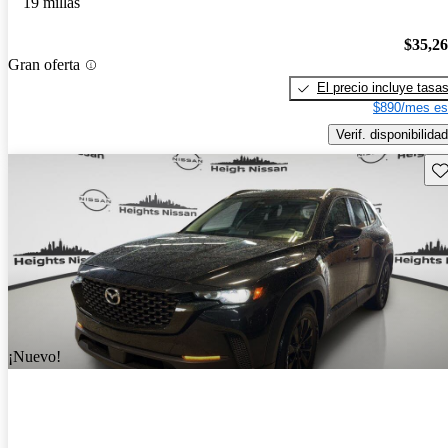
19 millas
$35,2
Gran oferta
El precio incluye tasa
$890/mes es
Verif. disponibilidad
Gu
¡Nuevo!