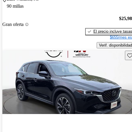
90 millas
$25,9
Gran oferta
El precio incluye tasa
$655/mes es
Verif. disponibilidad
Gu