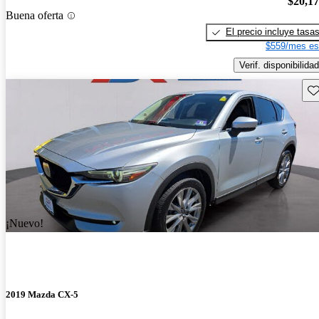
$20,1
Buena oferta
El precio incluye tasa
$559/mes es
Verif. disponibilidad
Gu
¡Nuevo!
2019 Mazda CX-5