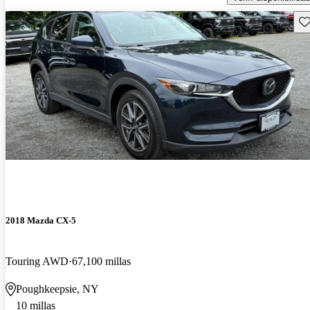
Gu
2018 Mazda CX-5
Touring AWD
67,100 millas
Poughkeepsie, NY
10 millas