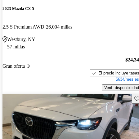
2023 Mazda CX-5
2.5 S Premium AWD
26,004 millas
Westbury, NY
57 millas
$24,3
Gran oferta
El precio incluye tasa
$634/mes es
Verif. disponibilidad
Gu