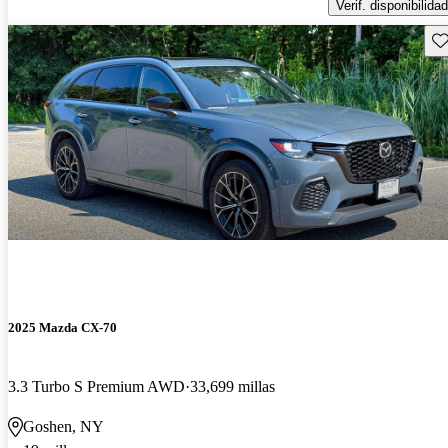
Verif. disponibilidad
Gu
2025 Mazda CX-70
3.3 Turbo S Premium AWD
33,699 millas
Goshen, NY