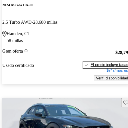
2024 Mazda CX-50
2.5 Turbo AWD
28,680 millas
Hamden, CT
58 millas
Gran oferta
$28,7
El precio incluye tasa
Usado certificado
$747/mes es
Verif. disponibilidad
Gu