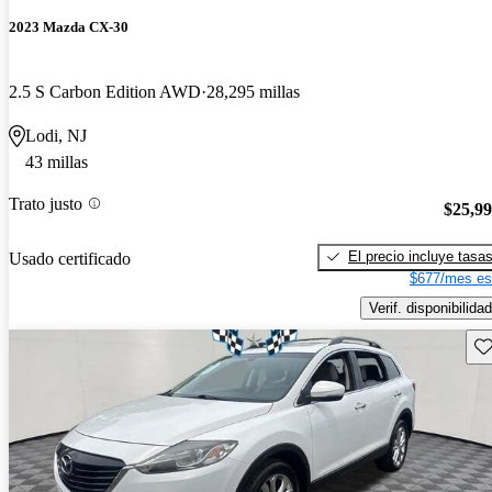
2023 Mazda CX-30
2.5 S Carbon Edition AWD
28,295 millas
Lodi, NJ
43 millas
Trato justo
$25,9
El precio incluye tasa
Usado certificado
$677/mes es
Verif. disponibilidad
Gu