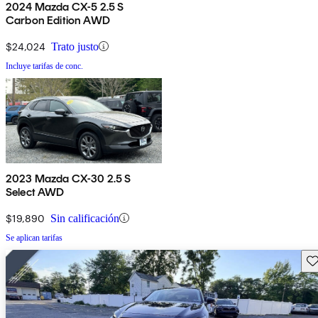
2024 Mazda CX-5 2.5 S
Carbon Edition AWD
$24,024
Trato justo
Incluye tarifas de conc.
2023 Mazda CX-30 2.5 S
Select AWD
$19,890
Sin calificación
Se aplican tarifas
Gu