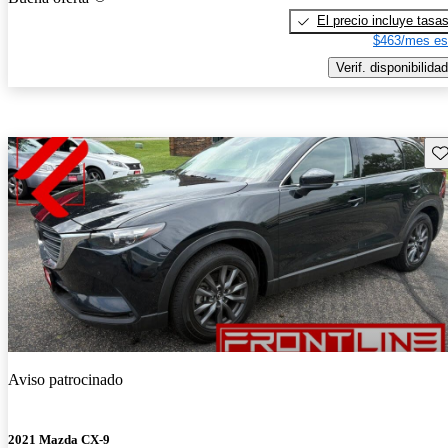
El precio incluye tasa
$463/mes es
Verif. disponibilidad
Gu
Aviso patrocinado
2021 Mazda CX-9