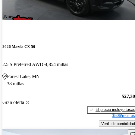
¡Nuevo!
2026 Mazda CX-50
2.5 S Preferred AWD
4,854 millas
Forest Lake, MN
38 millas
$27,3
Gran oferta
El precio incluye tasa
$506/mes es
Verif. disponibilidad
Gu