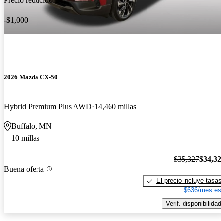
Precio reducido
-$1,000
2026 Mazda CX-50
Hybrid Premium Plus AWD
14,460 millas
Buffalo, MN
10 millas
$35,327
$34,3
Buena oferta
El precio incluye tasa
$636/mes es
Verif. disponibilidad