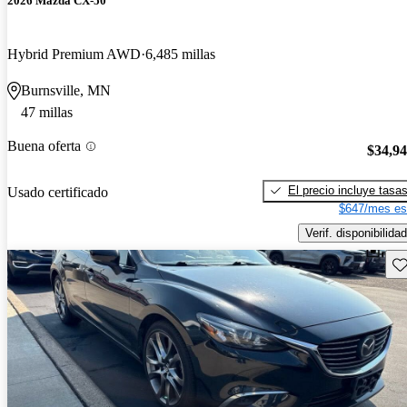
2026 Mazda CX-50
Hybrid Premium AWD
6,485 millas
Burnsville, MN
47 millas
Buena oferta
$34,9
El precio incluye tasa
Usado certificado
$647/mes es
Verif. disponibilidad
Gu