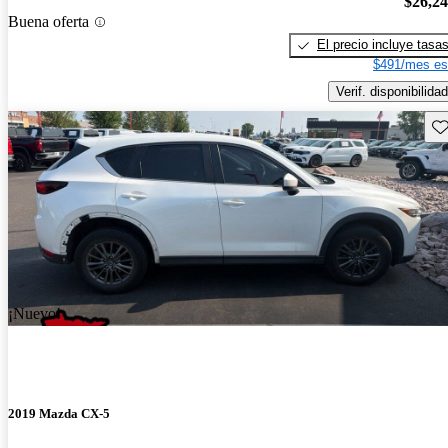
$26,2
Buena oferta
El precio incluye tasa
$491/mes es
Verif. disponibilidad
Gu
¡Nuevo!
2019 Mazda CX-5