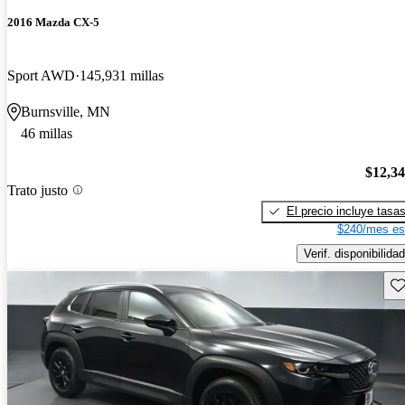
2016 Mazda CX-5
Sport AWD
145,931 millas
Burnsville, MN
46 millas
$12,3
Trato justo
El precio incluye tasa
$240/mes es
Verif. disponibilidad
Gu