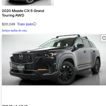
2020 Mazda CX-5 Grand
Touring AWD
$20,249
Trato justo
Incluye tarifas de conc.
Gu