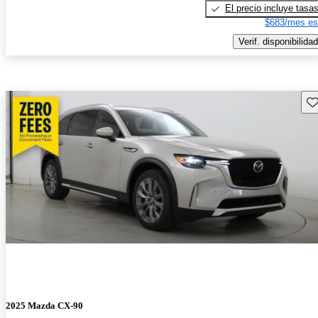
El precio incluye tasa
$683/mes es
Verif. disponibilidad
Gu
2025 Mazda CX-90