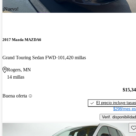
¡Nuevo!
2017 Mazda MAZDA6
Grand Touring Sedan FWD
101,420 millas
Rogers, MN
14 millas
$15,3
Buena oferta
El precio incluye tasa
$298/mes es
Verif. disponibilidad
Gu