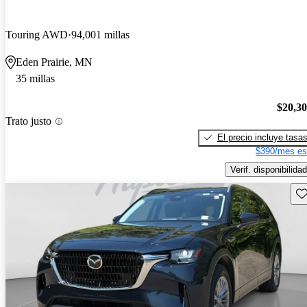
Touring AWD
94,001 millas
Eden Prairie, MN
35 millas
$20,3
Trato justo
El precio incluye tasa
$390/mes es
Verif. disponibilidad
Gu