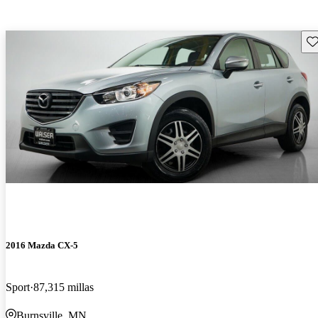
Gu
2016 Mazda CX-5
Sport
87,315 millas
Burnsville, MN