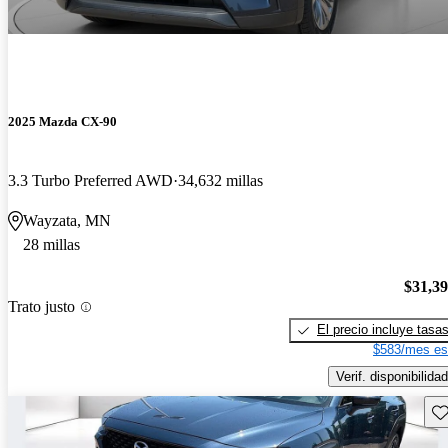
2025 Mazda CX-90
3.3 Turbo Preferred AWD
34,632 millas
Wayzata, MN
28 millas
$31,3
Trato justo
El precio incluye tasa
$583/mes es
Verif. disponibilidad
Gu