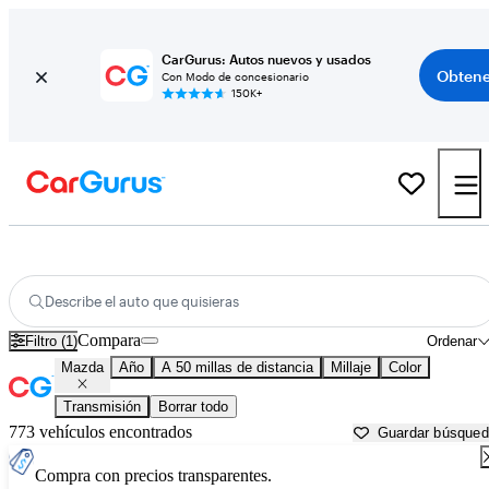
CarGurus: Autos nuevos y usados
Obtene
Con Modo de concesionario
150K+
Autos Mazda usados en venta cerca de
Monticello, MN
Describe el auto que quisieras
Compara
Filtro (1)
Ordenar
Mazda
Año
A 50 millas de distancia
Millaje
Color
Transmisión
Borrar todo
773 vehículos encontrados
Guardar búsque
Compra con precios transparentes.