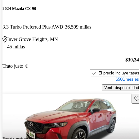
2024 Mazda CX-90
3.3 Turbo Preferred Plus AWD
36,509 millas
Inver Grove Heights, MN
45 millas
$30,3
Trato justo
El precio incluye tasa
$568/mes es
Verif. disponibilidad
Gu