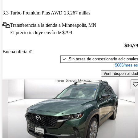
3.3 Turbo Premium Plus AWD
23,267 millas
Transferencia a la tienda a Minneapolis, MN
El precio incluye envío de $799
$36,7
Buena oferta
Sin tasas de concesionario adicionale
$683/mes es
Verif. disponibilidad
Gu