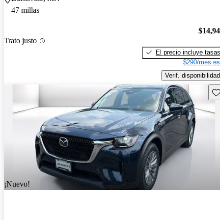
47 millas
$14,9
Trato justo
El precio incluye tasa
$290/mes es
Verif. disponibilidad
Gu
¡Nuevo!