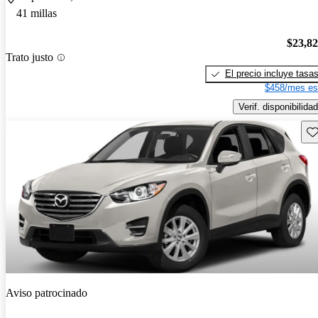
41 millas
$23,8
Trato justo
El precio incluye tasa
$458/mes es
Verif. disponibilidad
Gu
Aviso patrocinado