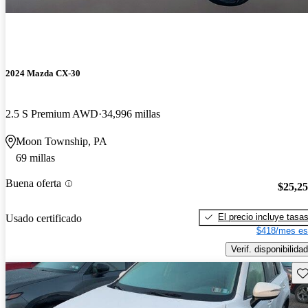
2024 Mazda CX-30
2.5 S Premium AWD
34,996 millas
Moon Township, PA
69 millas
Buena oferta
$25,2
El precio incluye tasa
Usado certificado
$418/mes es
Verif. disponibilidad
Gu