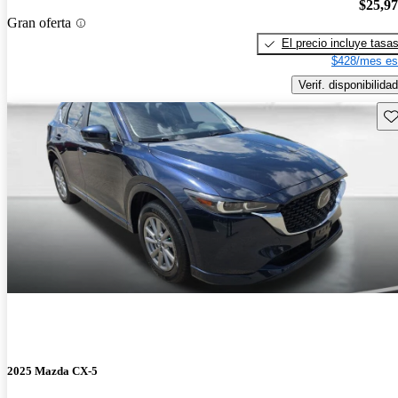
$25,9
Gran oferta
El precio incluye tasa
$428/mes es
Verif. disponibilidad
Gu
2025 Mazda CX-5