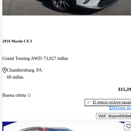
2016 Mazda CX-3
Grand Touring AWD
73,927 millas
Chambersburg, PA
69 millas
$15,2
Buena oferta
El precio incluye tasa
$241/mes es
Verif. disponibilidad
Gu