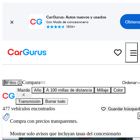
CarGurus: Autos nuevos y usados
Obtene
Con Modo de concesionario
150K+
Autos Mazda usados en venta cerca de
Johnstown, PA
Compara
Filtro (1)
Ordenar
Mazda
Año
A 100 millas de distancia
Millaje
Color
Transmisión
Borrar todo
477 vehículos encontrados
Guardar búsque
Compra con precios transparentes.
Mostrar solo avisos que incluyan tasas del concesionario