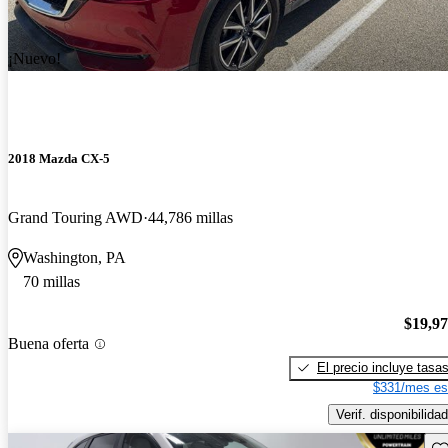
¡Nuevo!
2018 Mazda CX-5
Grand Touring AWD
44,786 millas
Washington, PA
70 millas
$19,9
Buena oferta
El precio incluye tasa
$331/mes es
Verif. disponibilidad
Gu