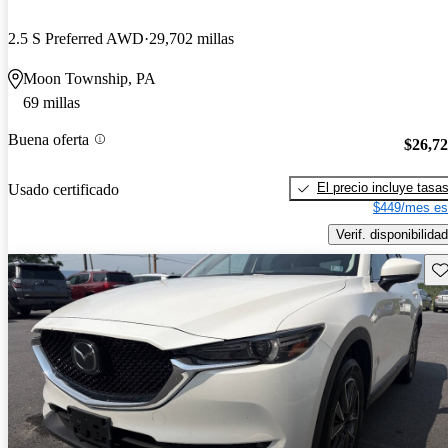
2.5 S Preferred AWD
29,702 millas
Moon Township, PA
69 millas
Buena oferta
$26,7
El precio incluye tasa
Usado certificado
$449/mes es
Verif. disponibilidad
Gu