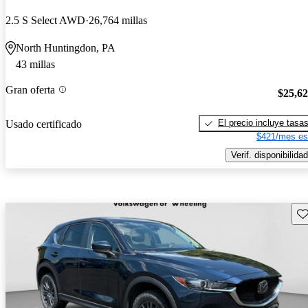
2.5 S Select AWD
26,764 millas
North Huntingdon, PA
43 millas
Gran oferta
$25,6
El precio incluye tasa
Usado certificado
$421/mes es
Verif. disponibilidad
Gu