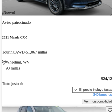
¡Nuevo!
Aviso patrocinado
2021 Mazda CX-5
Touring AWD
51,067 millas
Wheeling, WV
93 millas
$24,1
Trato justo
El precio incluye tasa
$408/mes es
Verif. disponibilidad
Gu