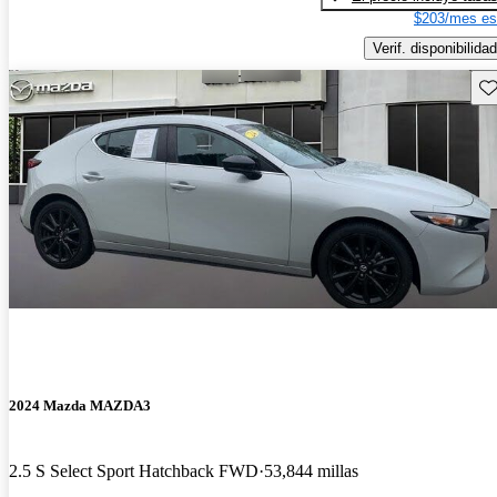
$203/mes es
Verif. disponibilidad
Gu
2024 Mazda MAZDA3
2.5 S Select Sport Hatchback FWD
53,844 millas