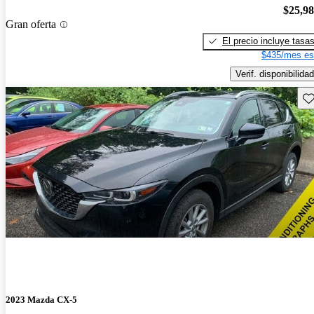
$25,9
Gran oferta
El precio incluye tasa
$435/mes es
Verif. disponibilidad
Gu
2023 Mazda CX-5