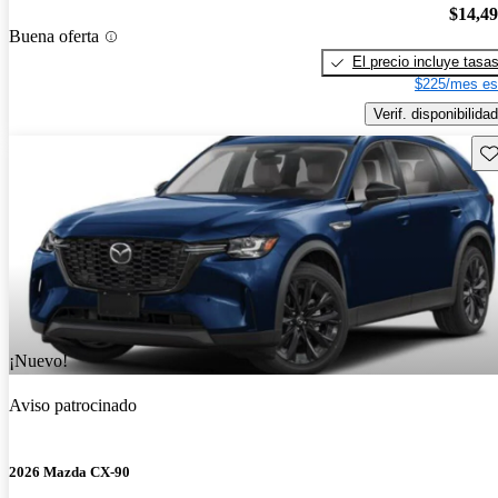
$14,4
Buena oferta
El precio incluye tasa
$225/mes es
Verif. disponibilidad
Gu
¡Nuevo!
Aviso patrocinado
2026 Mazda CX-90