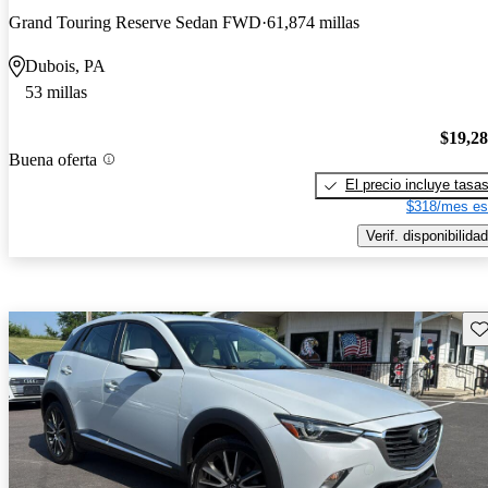
Grand Touring Reserve Sedan FWD
61,874 millas
Dubois, PA
53 millas
$19,2
Buena oferta
El precio incluye tasa
$318/mes es
Verif. disponibilidad
Gu