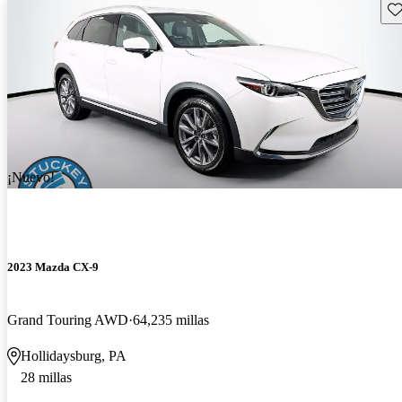
Gu
¡Nuevo!
2023 Mazda CX-9
Grand Touring AWD
64,235 millas
Hollidaysburg, PA
28 millas