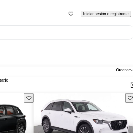
Iniciar sesión o registrarse
Ordenar
nario
Guarda este Aviso
Gu