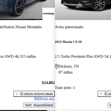
toNation Nissan Memphis
Aviso patrocinado
2023 Mazda CX-50
tion AWD
46,315 millas
2.5 Turbo Premium Plus AWD
54,1
Dickson, TN
87 millas
$24,882
Trato justo
El precio incluye tasas
El p
$468/mes est.
Verif. disponibilidad
V