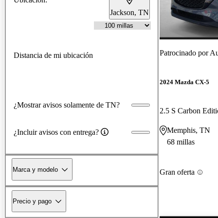
Jackson, TN
Patrocinado por
Au
Distancia de mi ubicación
2024 Mazda CX-5
¿Mostrar avisos solamente de TN?
2.5 S Carbon Edi
Memphis, TN
¿Incluir avisos con entrega?
68 millas
Marca y modelo
Gran oferta
Precio y pago