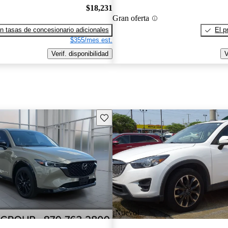
$18,231
Gran oferta
n tasas de concesionario adicionales
El p
$355/mes est.
Verif. disponibilidad
V
Guarda este Aviso
¡Nuevo!