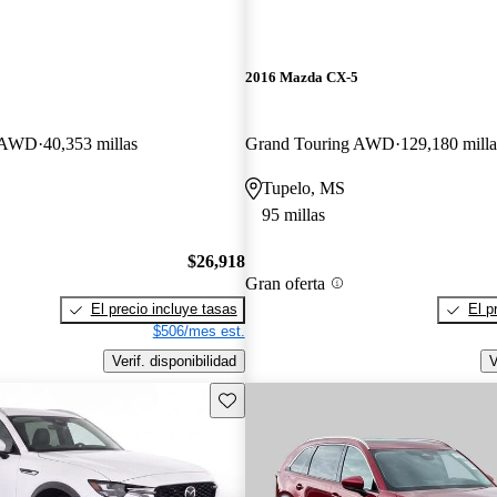
2016 Mazda CX-5
o AWD
40,353 millas
Grand Touring AWD
129,180 milla
Tupelo, MS
95 millas
$26,918
Gran oferta
El precio incluye tasas
El p
$506/mes est.
Verif. disponibilidad
V
Guarda este Aviso