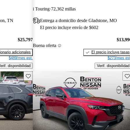
i Touring
72,362 millas
kson, TN
Entrega a domicilio desde Gladstone, MO
El precio incluye envío de $602
$25,797
$13,99
Buena oferta
onario adicionales
El precio incluye tasas
$489/mes est.
$273/mes est
erif. disponibilidad
Verif. disponibilidad
Guarda este Aviso
Gu