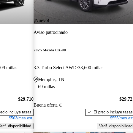
¡Nuevo!
Aviso patrocinado
2025 Mazda CX-90
09 millas
3.3 Turbo Select AWD
33,600 millas
Memphis, TN
69 millas
$29,710
$29,72
Buena oferta
recio incluye tasas
El precio incluye tasas
$563/mes est.
$555/mes est
erif. disponibilidad
Verif. disponibilidad