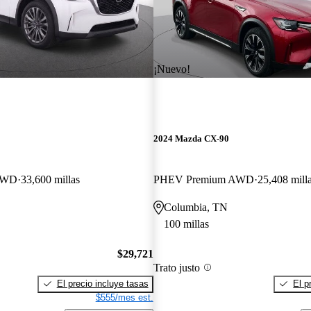
¡Nuevo!
2024 Mazda CX-90
 AWD
33,600 millas
PHEV Premium AWD
25,408 mill
Columbia, TN
100 millas
$29,721
Trato justo
El precio incluye tasas
El p
$555/mes est.