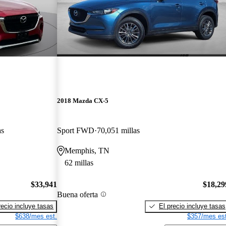
2018 Mazda CX-5
as
Sport FWD
70,051 millas
Memphis, TN
62 millas
$33,941
$18,29
Buena oferta
recio incluye tasas
El precio incluye tasas
$638/mes est.
$357/mes est