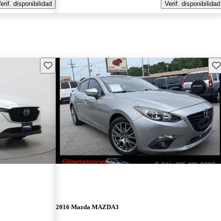
erif. disponibilidad
Verif. disponibilidad
Guarda este Aviso
Gu
¡Nuevo!
2016 Mazda MAZDA3