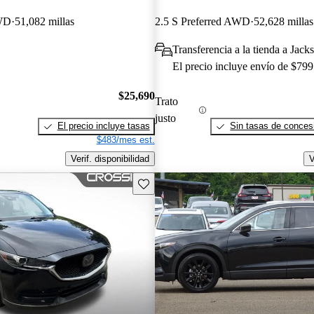
AWD
51,082 millas
2.5 S Preferred AWD
52,628 millas
Transferencia a la tienda a Jac
El precio incluye envío de $799
$25,690
Trato
justo
El precio incluye tasas
Sin tasas de concesi
$483/mes est.
Verif. disponibilidad
V
Guarda este Aviso