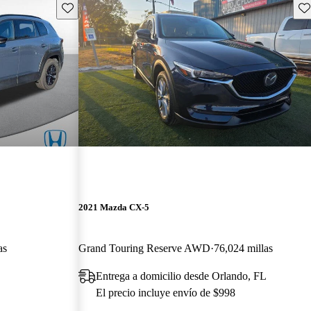
Guarda este Aviso
Gu
2021 Mazda CX-5
as
Grand Touring Reserve AWD
76,024 millas
Entrega a domicilio desde Orlando, FL
El precio incluye envío de $998