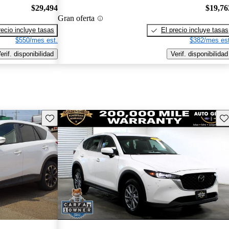
$29,494
$19,76
Gran oferta
recio incluye tasas
El precio incluye tasas
$550/mes est.
$382/mes est
erif. disponibilidad
Verif. disponibilidad
Guarda este Aviso
Gu