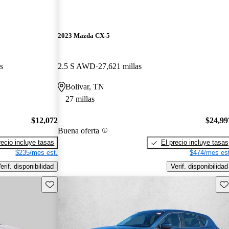
2023 Mazda CX-5
s
2.5 S AWD
27,621 millas
Bolivar, TN
27 millas
$12,072
$24,99
Buena oferta
recio incluye tasas
El precio incluye tasas
$235/mes est.
$474/mes est
erif. disponibilidad
Verif. disponibilidad
Guarda este Aviso
Gu