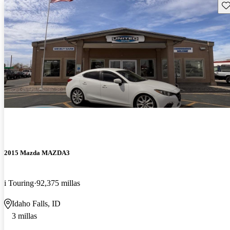
Gu
2015 Mazda MAZDA3
i Touring
92,375 millas
Idaho Falls, ID
3 millas