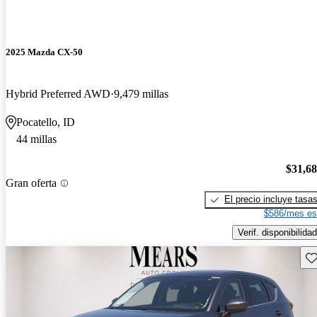
2025 Mazda CX-50
Hybrid Preferred AWD
9,479 millas
Pocatello, ID
44 millas
$31,6
Gran oferta
El precio incluye tasa
$586/mes es
Verif. disponibilidad
Gu