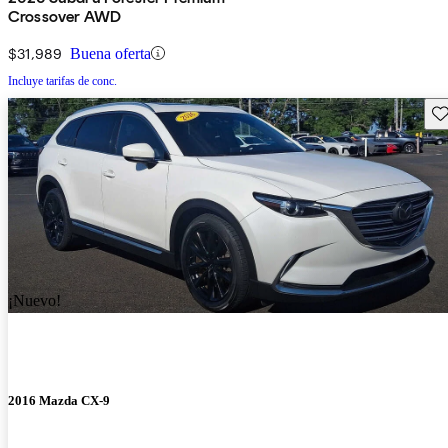
Crossover AWD
$31,989
Buena oferta
Incluye tarifas de conc.
Gu
¡Nuevo!
2016 Mazda CX-9