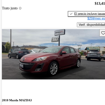
$13,4
Trato justo
El precio incluye tasa
$259/mes es
Verif. disponibilidad
Gu
2010 Mazda MAZDA3