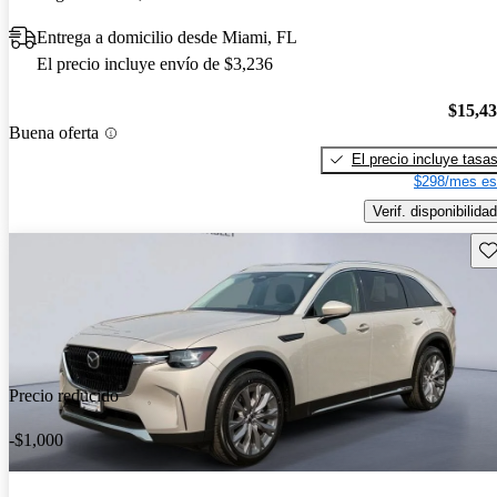
Entrega a domicilio desde Miami, FL
El precio incluye envío de $3,236
$15,4
Buena oferta
El precio incluye tasa
$298/mes es
Verif. disponibilidad
Gu
Precio reducido
-$1,000