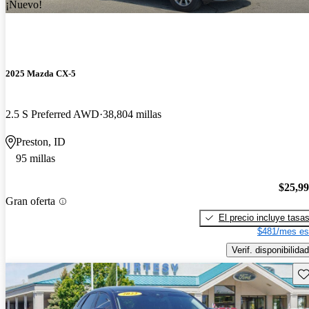
¡Nuevo!
2025 Mazda CX-5
2.5 S Preferred AWD
38,804 millas
Preston, ID
95 millas
$25,9
Gran oferta
El precio incluye tasa
$481/mes es
Verif. disponibilidad
Gu