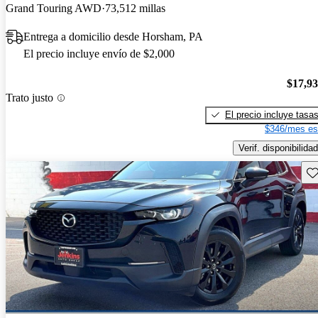
Grand Touring AWD
73,512 millas
Entrega a domicilio desde Horsham, PA
El precio incluye envío de $2,000
$17,9
Trato justo
El precio incluye tasa
$346/mes es
Verif. disponibilidad
Gu