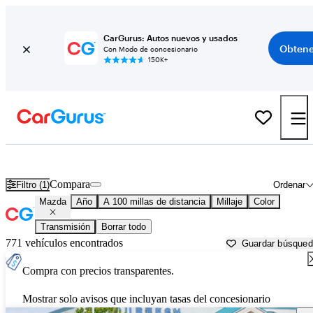
CarGurus: Autos nuevos y usados
Obtene
Con Modo de concesionario
150K+
Autos Mazda usados en venta cerca de
Idaho Falls, ID
Compara
Filtro (1)
Ordenar
Mazda
Año
A 100 millas de distancia
Millaje
Color
Transmisión
Borrar todo
771 vehículos encontrados
Guardar búsque
Compra con precios transparentes.
Mostrar solo avisos que incluyan tasas del concesionario