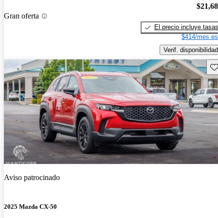
$21,6
Gran oferta
El precio incluye tasa
$414/mes es
Verif. disponibilidad
Gu
Aviso patrocinado
2025 Mazda CX-50