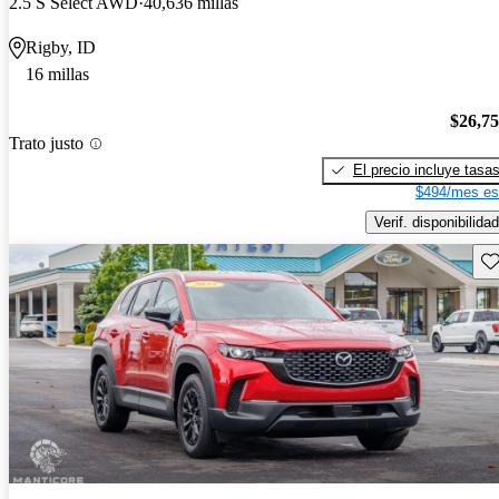
2.5 S Select AWD
40,636 millas
Rigby, ID
16 millas
$26,7
Trato justo
El precio incluye tasa
$494/mes es
Verif. disponibilidad
Gu