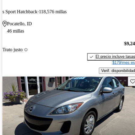
s Sport Hatchback
118,576 millas
Pocatello, ID
46 millas
$9,2
Trato justo
El precio incluye tasa
$179/mes es
Verif. disponibilidad
Gu