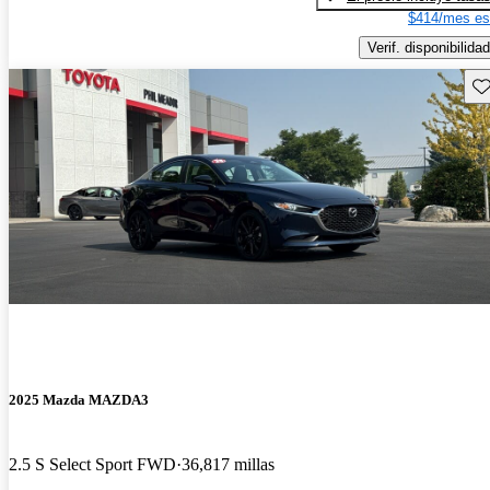
$414/mes es
Verif. disponibilidad
Gu
2025 Mazda MAZDA3
2.5 S Select Sport FWD
36,817 millas