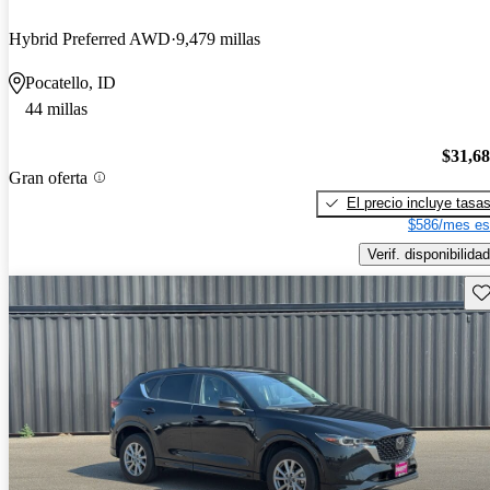
Hybrid Preferred AWD
9,479 millas
Pocatello, ID
44 millas
$31,6
Gran oferta
El precio incluye tasa
$586/mes es
Verif. disponibilidad
Gu