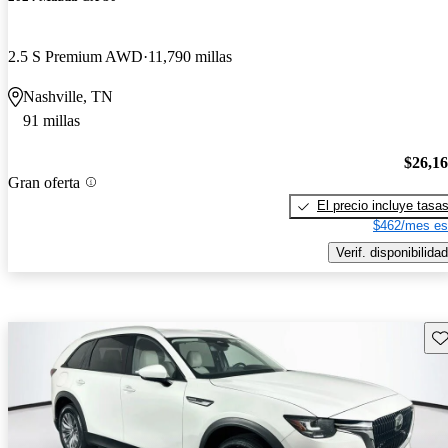
2.5 S Premium AWD
11,790 millas
Nashville, TN
91 millas
$26,1
Gran oferta
El precio incluye tasa
$462/mes es
Verif. disponibilidad
Gu