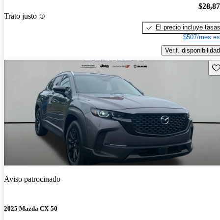
$28,8
Trato justo
El precio incluye tasa
$507/mes es
Verif. disponibilidad
Gu
Aviso patrocinado
2025 Mazda CX-50