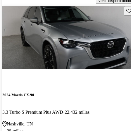
Verif. disponibilidad
Gu
2024 Mazda CX-90
3.3 Turbo S Premium Plus AWD
22,432 millas
Nashville, TN
98 millas