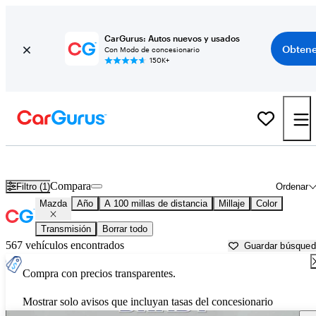
CarGurus: Autos nuevos y usados
Obtene
Con Modo de concesionario
150K+
Autos Mazda usados en venta cerca de
Huntsville, AL
Compara
Filtro (1)
Ordenar
Mazda
Año
A 100 millas de distancia
Millaje
Color
Transmisión
Borrar todo
567 vehículos encontrados
Guardar búsque
Compra con precios transparentes.
Mostrar solo avisos que incluyan tasas del concesionario