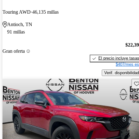
Touring AWD
46,135 millas
Antioch, TN
91 millas
$22,3
Gran oferta
El precio incluye tasa
$407/mes es
Verif. disponibilidad
Gu