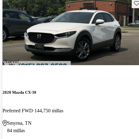
Gu
¡Nuevo!
2020 Mazda CX-30
Preferred FWD
144,750 millas
Smyrna, TN
84 millas