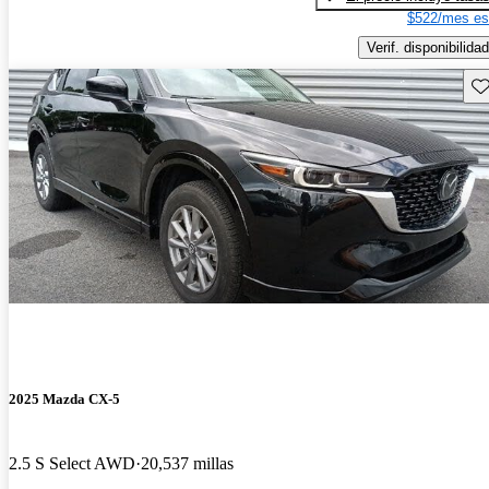
$522/mes es
Verif. disponibilidad
Gu
2025 Mazda CX-5
2.5 S Select AWD
20,537 millas