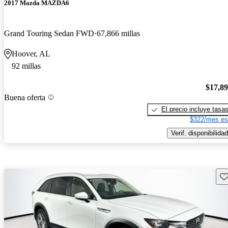
2017 Mazda MAZDA6
Grand Touring Sedan FWD
67,866 millas
Hoover, AL
92 millas
$17,8
Buena oferta
El precio incluye tasa
$322/mes es
Verif. disponibilidad
Gu