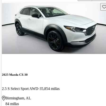
Gu
2025 Mazda CX-30
2.5 S Select Sport AWD
35,854 millas
Birmingham, AL
84 millas