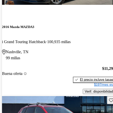
2016 Mazda MAZDA3
i Grand Touring Hatchback
100,935 millas
Nashville, TN
99 millas
$11,2
Buena oferta
El precio incluye tasa
$197/mes es
Verif. disponibilidad
Gu