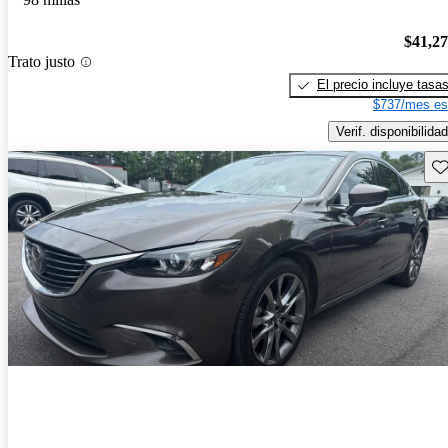
$41,2
Trato justo
El precio incluye tasa
$737/mes es
Verif. disponibilidad
Gu