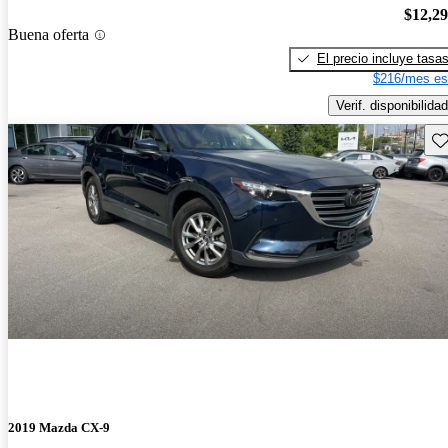
$12,2
Buena oferta
El precio incluye tasa
$216/mes es
Verif. disponibilidad
Gu
2019 Mazda CX-9