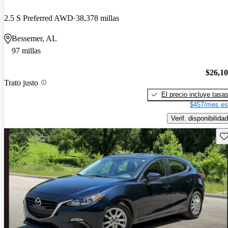
2.5 S Preferred AWD
38,378 millas
Bessemer, AL
97 millas
$26,1
Trato justo
El precio incluye tasa
$457/mes es
Verif. disponibilidad
Gu