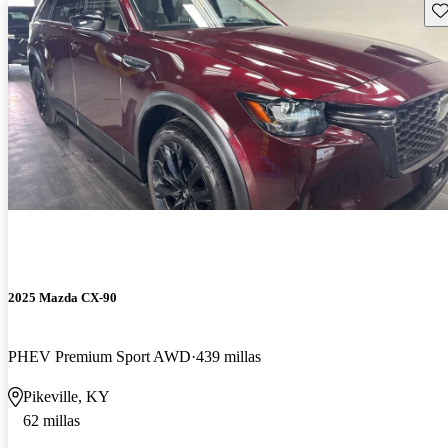
Gu
2025 Mazda CX-90
PHEV Premium Sport AWD
439 millas
Pikeville, KY
62 millas