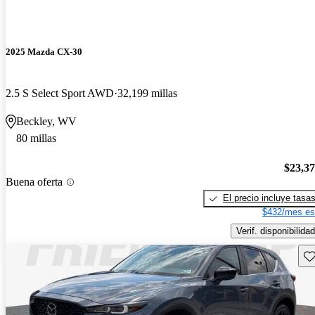
2025 Mazda CX-30
2.5 S Select Sport AWD
32,199 millas
Beckley, WV
80 millas
$23,3
Buena oferta
El precio incluye tasa
$432/mes es
Verif. disponibilidad
Gu