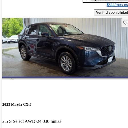
$644/mes es
Verif. disponibilidad
Gu
2023 Mazda CX-5
2.5 S Select AWD
24,030 millas