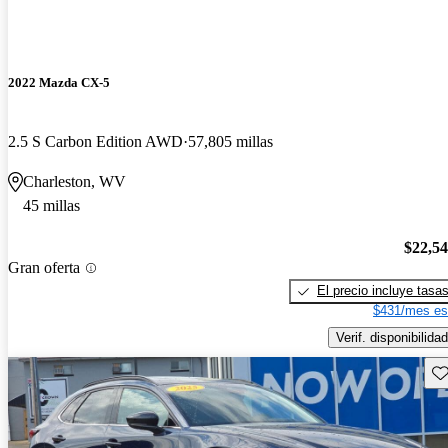
2022 Mazda CX-5
2.5 S Carbon Edition AWD
57,805 millas
Charleston, WV
45 millas
$22,5
Gran oferta
El precio incluye tasa
$431/mes es
Verif. disponibilidad
Gu