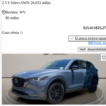
2.5 S Select AWD
26,033 millas
Beckley, WV
80 millas
$25,813
$25,2
Gran oferta
El precio incluye tasa
$467/mes es
Verif. disponibilidad
Gu