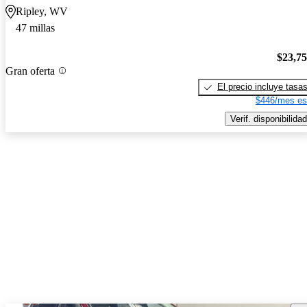
Ripley, WV
47 millas
$23,7
Gran oferta
El precio incluye tasa
$446/mes es
Verif. disponibilidad