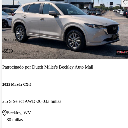
Gu
Precio reducido
-$539
Patrocinado por
Dutch Miller's Beckley Auto Mall
2025 Mazda CX-5
2.5 S Select AWD
26,033 millas
Beckley, WV
80 millas