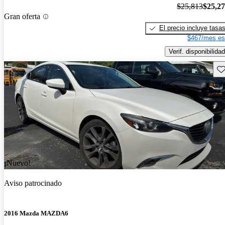
$25,813
$25,2
Gran oferta
El precio incluye tasa
$467/mes es
Verif. disponibilidad
Gu
¡Nuevo!
Aviso patrocinado
2016 Mazda MAZDA6