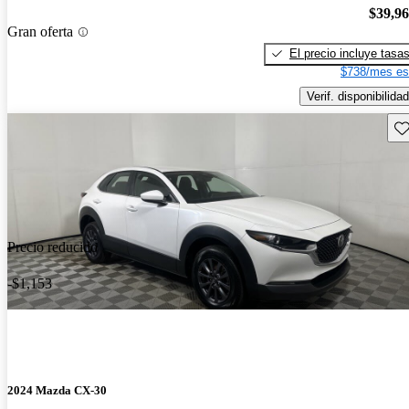
$39,9
Gran oferta
El precio incluye tasa
$738/mes es
Verif. disponibilidad
Gu
Precio reducido
-$1,153
2024 Mazda CX-30