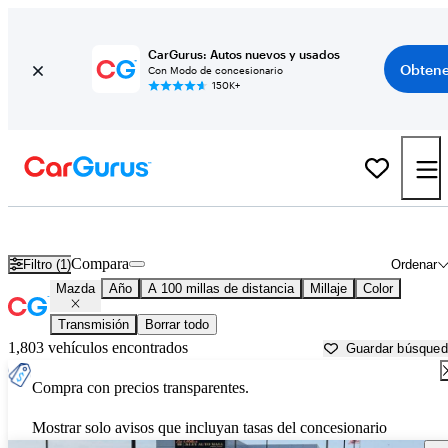
CarGurus: Autos nuevos y usados
Obtene
Con Modo de concesionario
150K+
Autos Mazda usados en venta cerca de
Huntington, WV
Compara
Filtro (1)
Ordenar
Mazda
Año
A 100 millas de distancia
Millaje
Color
Transmisión
Borrar todo
1,803 vehículos encontrados
Guardar búsque
Compra con precios transparentes.
Mostrar solo avisos que incluyan tasas del concesionario