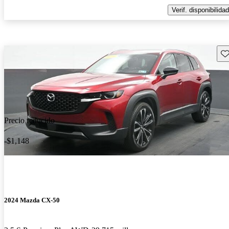
Verif. disponibilidad
Gu
Precio reducido
-$1,148
2024 Mazda CX-50