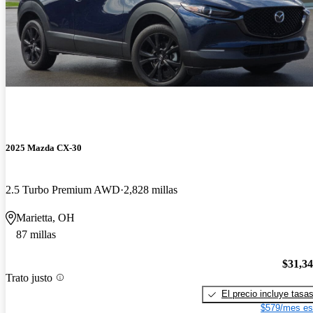
2025 Mazda CX-30
2.5 Turbo Premium AWD
2,828 millas
Marietta, OH
87 millas
$31,3
Trato justo
El precio incluye tasa
$579/mes es