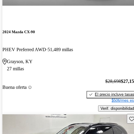
2024 Mazda CX-90
PHEV Preferred AWD
51,489 millas
Grayson, KY
27 millas
$28,698
$27,1
Buena oferta
El precio incluye tasa
$506/mes es
Verif. disponibilidad
Gu