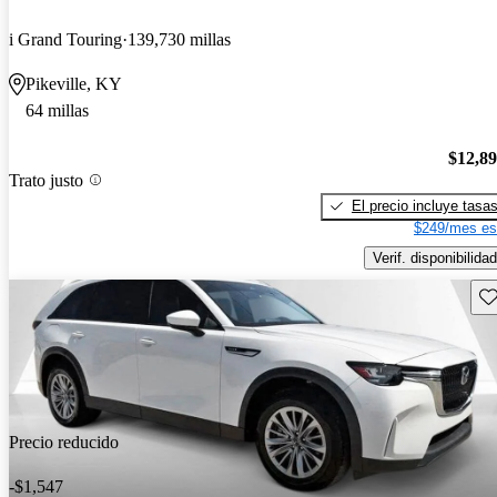
i Grand Touring
139,730 millas
Pikeville, KY
64 millas
$12,8
Trato justo
El precio incluye tasa
$249/mes es
Verif. disponibilidad
Gu
Precio reducido
-$1,547