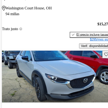
Washington Court House, OH
94 millas
$15,2
Trato justo
El precio incluye tasa
$295/mes es
Verif. disponibilidad
Gu