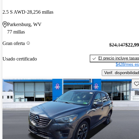
2.5 S AWD
28,256 millas
Parkersburg, WV
77 millas
Gran oferta
$24,147
$22,9
El precio incluye tasa
Usado certificado
$428/mes es
Verif. disponibilidad
Gu