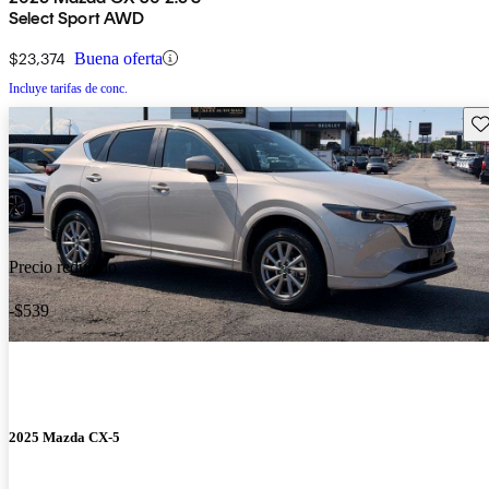
Select Sport AWD
$23,374
Buena oferta
Incluye tarifas de conc.
Gu
Precio reducido
-$539
2025 Mazda CX-5