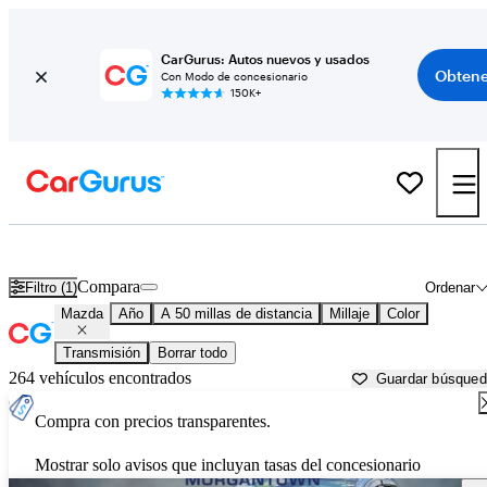
CarGurus: Autos nuevos y usados
Obtene
Con Modo de concesionario
150K+
Autos Mazda usados en venta cerca de
Greensburg, PA
Compara
Filtro (1)
Ordenar
Mazda
Año
A 50 millas de distancia
Millaje
Color
Transmisión
Borrar todo
264 vehículos encontrados
Guardar búsque
Compra con precios transparentes.
Mostrar solo avisos que incluyan tasas del concesionario