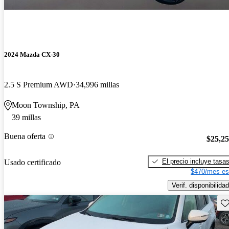
2024 Mazda CX-30
2.5 S Premium AWD
34,996 millas
Moon Township, PA
39 millas
Buena oferta
$25,2
El precio incluye tasa
Usado certificado
$470/mes es
Verif. disponibilidad
Gu