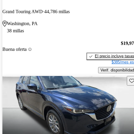
Grand Touring AWD
44,786 millas
Washington, PA
38 millas
$19,9
Buena oferta
El precio incluye tasa
$385/mes es
Verif. disponibilidad
Gu