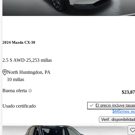
2024 Mazda CX-30
2.5 S AWD
25,253 millas
North Huntingdon, PA
10 millas
Buena oferta
$23,8
El precio incluye tasa
Usado certificado
$445/mes es
Verif. disponibilidad
Gu