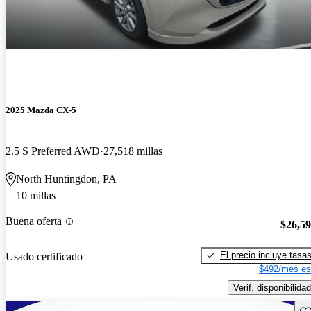
2025 Mazda CX-5
2.5 S Preferred AWD
27,518 millas
North Huntingdon, PA
10 millas
Buena oferta
$26,5
El precio incluye tasa
Usado certificado
$492/mes es
Verif. disponibilidad
Gu