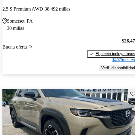
2.5 S Premium AWD
38,492 millas
Somerset, PA
30 millas
$26,4
Buena oferta
El precio incluye tasa
$497/mes es
Verif. disponibilidad
Gu