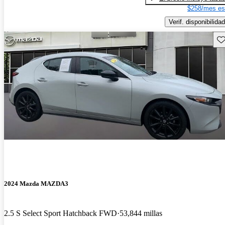
$258/mes es
Verif. disponibilidad
Gu
2024 Mazda MAZDA3
2.5 S Select Sport Hatchback FWD
53,844 millas