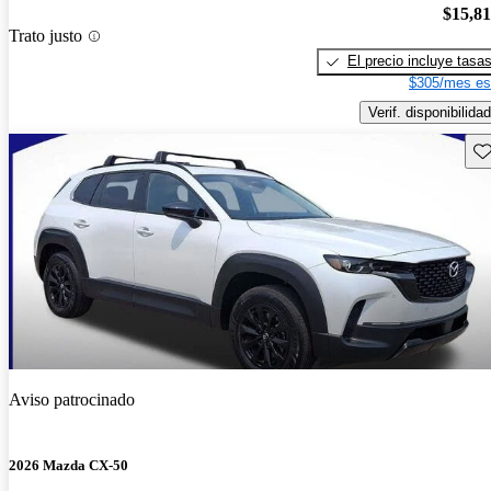
$15,8
Trato justo
El precio incluye tasa
$305/mes es
Verif. disponibilidad
Gu
Aviso patrocinado
2026 Mazda CX-50