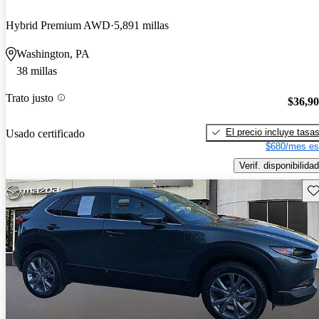
Hybrid Premium AWD
5,891 millas
Washington, PA
38 millas
Trato justo
$36,9
El precio incluye tasa
Usado certificado
$680/mes es
Verif. disponibilidad
Gu