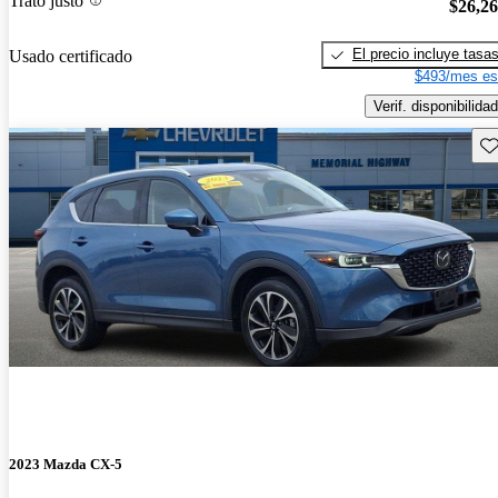
Trato justo
$26,2
El precio incluye tasa
Usado certificado
$493/mes es
Verif. disponibilidad
Gu
2023 Mazda CX-5