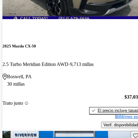
2025 Mazda CX-50
2.5 Turbo Meridian Edition AWD
9,713 millas
Boswell, PA
30 millas
$37,0
Trato justo
El precio incluye tasa
$684/mes es
Verif. disponibilidad
Gu