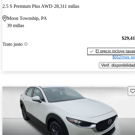
2.5 S Premium Plus AWD
28,311 millas
Moon Township, PA
39 millas
$29,4
Trato justo
El precio incluye tasa
$552/mes es
Verif. disponibilidad
Gu