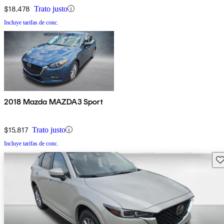
$18,478
Trato justo
Incluye tarifas de conc.
2018 Mazda MAZDA3 Sport
$15,817
Trato justo
Incluye tarifas de conc.
Gu