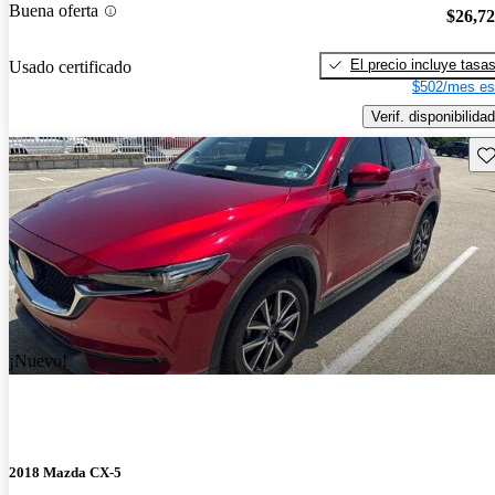
Buena oferta
$26,7
El precio incluye tasa
Usado certificado
$502/mes es
Verif. disponibilidad
Gu
¡Nuevo!
2018 Mazda CX-5