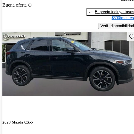
Buena oferta
El precio incluye tasa
$390/mes es
Verif. disponibilidad
Gu
2023 Mazda CX-5