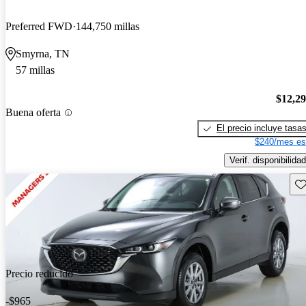
Preferred FWD
144,750 millas
Smyrna, TN
57 millas
$12,2
Buena oferta
El precio incluye tasa
$240/mes es
Verif. disponibilidad
Gu
Precio reducido
-$965