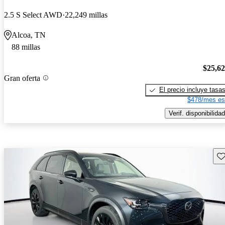
2.5 S Select AWD
22,249 millas
Alcoa, TN
88 millas
$25,6
Gran oferta
El precio incluye tasa
$478/mes es
Verif. disponibilidad
Gu