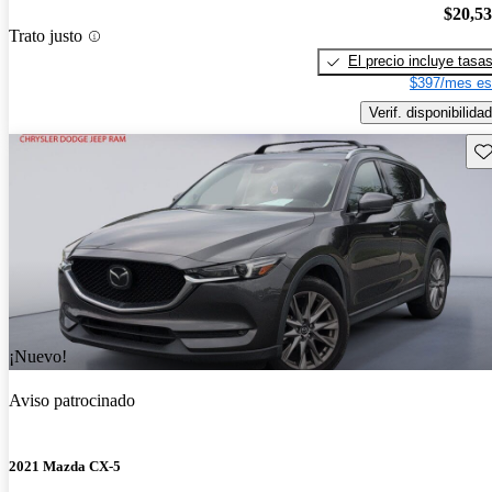
$20,5
Trato justo
El precio incluye tasa
$397/mes es
Verif. disponibilidad
Gu
¡Nuevo!
Aviso patrocinado
2021 Mazda CX-5