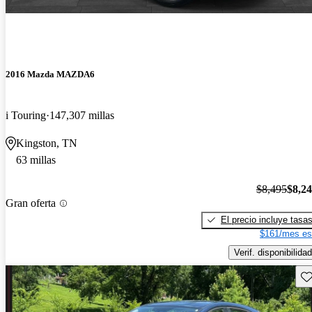
2016 Mazda MAZDA6
i Touring
147,307 millas
Kingston, TN
63 millas
$8,495
$8,2
Gran oferta
El precio incluye tasa
$161/mes es
Verif. disponibilidad
Gu