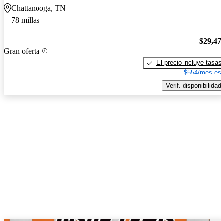
Chattanooga, TN
78 millas
$29,4
Gran oferta
El precio incluye tasa
$554/mes es
Verif. disponibilidad