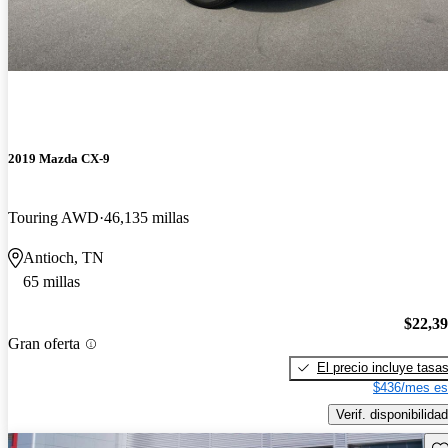
2019 Mazda CX-9
Touring AWD
46,135 millas
Antioch, TN
65 millas
$22,3
Gran oferta
El precio incluye tasa
$436/mes es
Verif. disponibilidad
Gu