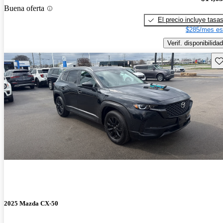
Buena oferta
El precio incluye tasa
$285/mes es
Verif. disponibilidad
Gu
2025 Mazda CX-50