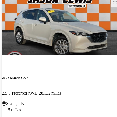
Gu
2025 Mazda CX-5
2.5 S Preferred AWD
28,132 millas
Sparta, TN
15 millas