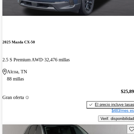
2025 Mazda CX-50
2.5 S Premium AWD
32,476 millas
Alcoa, TN
88 millas
$25,8
Gran oferta
El precio incluye tasa
$483/mes es
Verif. disponibilidad
Gu