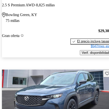
2.5 S Premium AWD
8,825 millas
Bowling Green, KY
75 millas
$29,3
Gran oferta
El precio incluye tasa
$547/mes es
Verif. disponibilidad
Gu