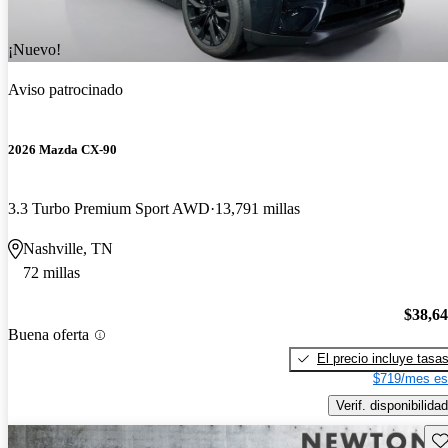
¡Nuevo!
Aviso patrocinado
2026 Mazda CX-90
3.3 Turbo Premium Sport AWD
13,791 millas
Nashville, TN
72 millas
$38,6
Buena oferta
El precio incluye tasa
$719/mes es
Verif. disponibilidad
Gu