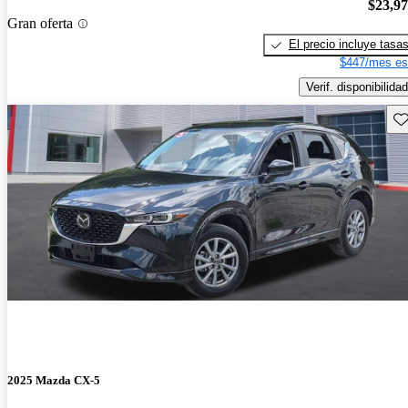
$23,9
Gran oferta
El precio incluye tasa
$447/mes es
Verif. disponibilidad
Gu
2025 Mazda CX-5