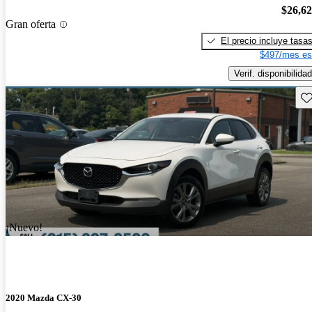
$26,6
Gran oferta
El precio incluye tasa
$497/mes es
Verif. disponibilidad
Gu
¡Nuevo!
2020 Mazda CX-30