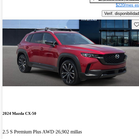
$220/mes es
Verif. disponibilidad
Gu
2024 Mazda CX-50
2.5 S Premium Plus AWD
26,902 millas