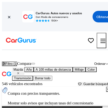
CarGurus: Autos nuevos y usados
Obtene
Con Modo de concesionario
150K+
Autos Mazda usados en venta cerca de
Cookeville, TN
Compara
Filtro (1)
Ordenar
Mazda
Año
A 100 millas de distancia
Millaje
Color
Transmisión
Borrar todo
546 vehículos encontrados
Guardar búsque
Compra con precios transparentes.
Mostrar solo avisos que incluyan tasas del concesionario