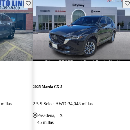
Guarda este Aviso
Gu
2025 Mazda CX-5
 millas
2.5 S Select AWD
34,048 millas
Pasadena, TX
45 millas