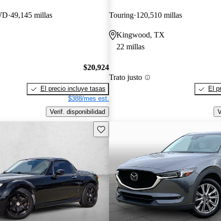
AWD
49,145 millas
Touring
120,510 millas
Kingwood, TX
22 millas
$20,924
Trato justo
El precio incluye tasas
El p
$388/mes est.
Verif. disponibilidad
V
Guarda este Aviso