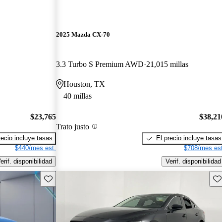
2025 Mazda CX-70
3.3 Turbo S Premium AWD
21,015 millas
Houston, TX
40 millas
$23,765
$38,21
Trato justo
recio incluye tasas
El precio incluye tasas
$440/mes est.
$708/mes est
erif. disponibilidad
Verif. disponibilidad
Guarda este Aviso
Gu