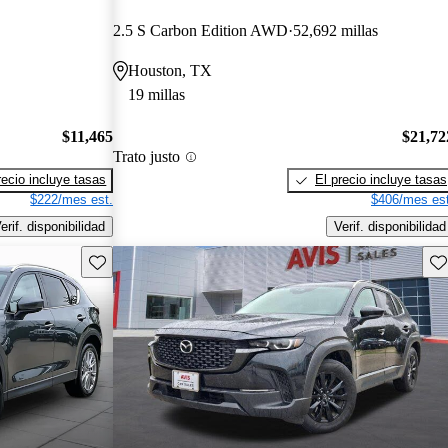
2.5 S Carbon Edition AWD
52,692 millas
Houston, TX
19 millas
$11,465
$21,72
Trato justo
recio incluye tasas
El precio incluye tasas
$222/mes est.
$406/mes est
erif. disponibilidad
Verif. disponibilidad
Guarda este Aviso
Gu