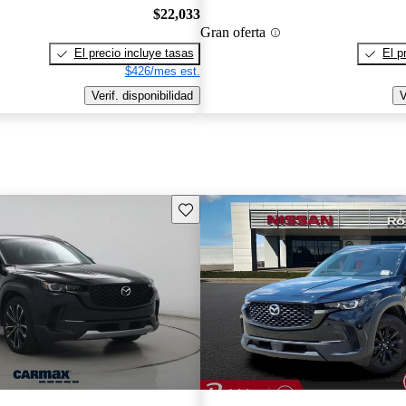
$22,033
Gran oferta
El precio incluye tasas
El p
$426/mes est.
Verif. disponibilidad
V
Guarda este Aviso