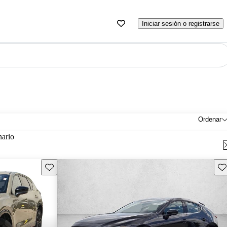
Iniciar sesión o registrarse
Ordenar
nario
Guarda este Aviso
Gu