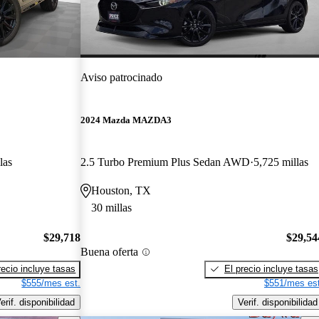
Aviso patrocinado
2024 Mazda MAZDA3
las
2.5 Turbo Premium Plus Sedan AWD
5,725 millas
Houston, TX
30 millas
$29,718
$29,54
Buena oferta
recio incluye tasas
El precio incluye tasas
$555/mes est.
$551/mes est
erif. disponibilidad
Verif. disponibilidad