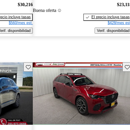
$30,216
$23,11
Buena oferta
recio incluye tasas
El precio incluye tasas
$560/mes est.
$428/mes est
erif. disponibilidad
Verif. disponibilidad
Guarda este Aviso
Gu