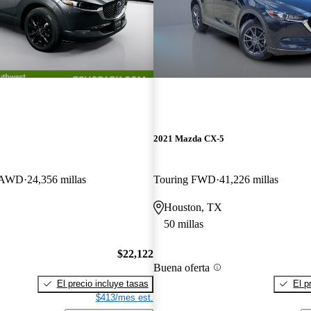
2021 Mazda CX-5
t AWD
24,356 millas
Touring FWD
41,226 millas
Houston, TX
50 millas
$22,122
Buena oferta
El precio incluye tasas
El p
$413/mes est.