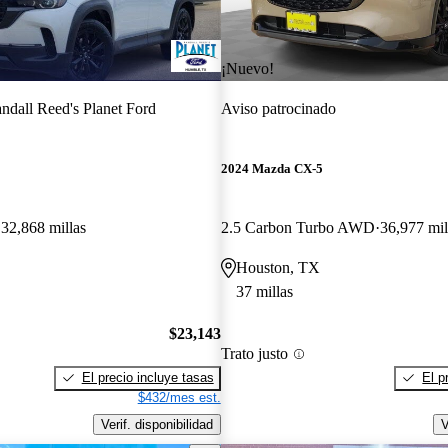
¡Nuevo!
ndall Reed's Planet Ford
Aviso patrocinado
2024 Mazda CX-5
32,868 millas
2.5 Carbon Turbo AWD
36,977 mil
Houston, TX
37 millas
$23,143
Trato justo
El precio incluye tasas
El p
$432/mes est.
Verif. disponibilidad
V