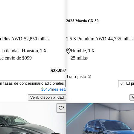
2025 Mazda CX-50
m Plus AWD
52,850 millas
2.5 S Premium AWD
44,735 millas
a la tienda a Houston, TX
Humble, TX
uye envío de $999
25 millas
$28,997
Trato justo
n tasas de concesionario adicionales
El p
$546/mes est.
Verif. disponibilidad
V
Guarda este Aviso