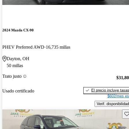
2024 Mazda CX-90
PHEV Preferred AWD
16,735 millas
Dayton, OH
50 millas
Trato justo
$31,8
El precio incluye tasa
Usado certificado
$602/mes es
Verif. disponibilidad
Gu