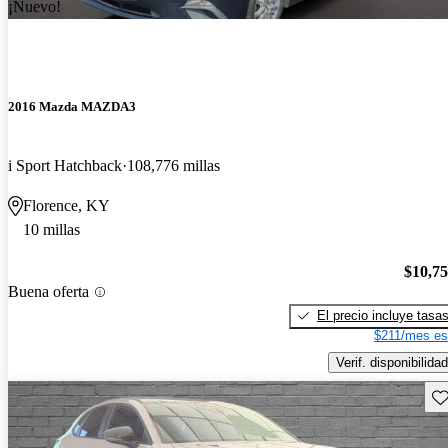
¡Nuevo!
2016 Mazda MAZDA3
i Sport Hatchback
108,776 millas
Florence, KY
10 millas
$10,7
Buena oferta
El precio incluye tasa
$211/mes es
Verif. disponibilidad
Gu