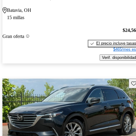
Batavia, OH
15 millas
$24,5
Gran oferta
El precio incluye tasa
$465/mes es
Verif. disponibilidad
Gu