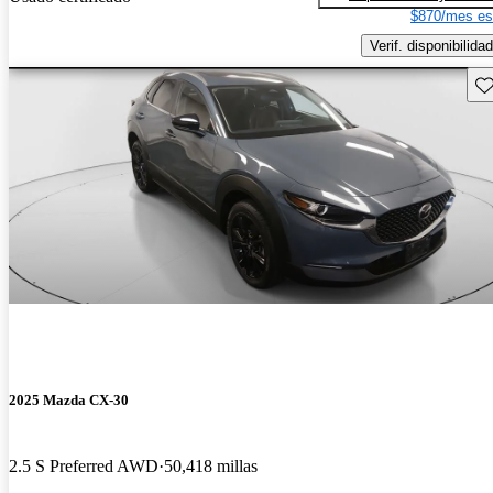
$870/mes es
Verif. disponibilidad
Gu
2025 Mazda CX-30
2.5 S Preferred AWD
50,418 millas