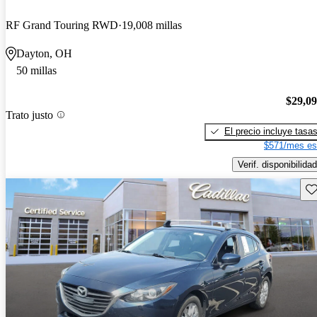
RF Grand Touring RWD
19,008 millas
Dayton, OH
50 millas
$29,0
Trato justo
El precio incluye tasa
$571/mes es
Verif. disponibilidad
Gu