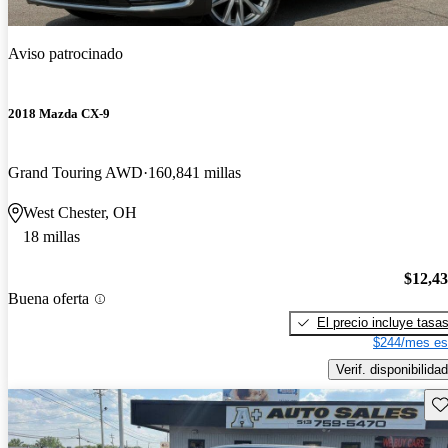
Aviso patrocinado
2018 Mazda CX-9
Grand Touring AWD
160,841 millas
West Chester, OH
18 millas
$12,4
Buena oferta
El precio incluye tasa
$244/mes es
Verif. disponibilidad
Gu