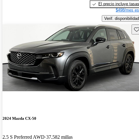
El precio incluye tasa
$498/mes es
Verif. disponibilidad
Gu
2024 Mazda CX-50
2.5 S Preferred AWD
37,582 millas