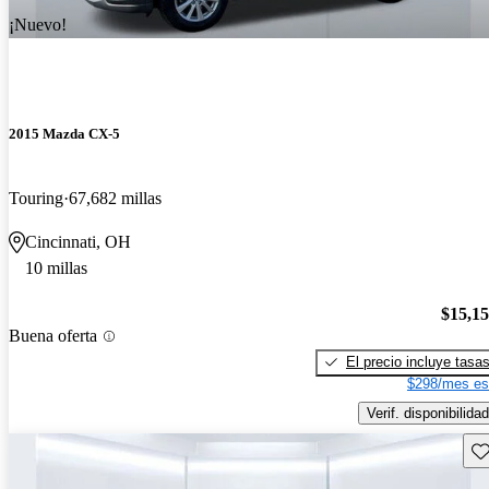
¡Nuevo!
2015 Mazda CX-5
Touring
67,682 millas
Cincinnati, OH
10 millas
$15,1
Buena oferta
El precio incluye tasa
$298/mes es
Verif. disponibilidad
Gu