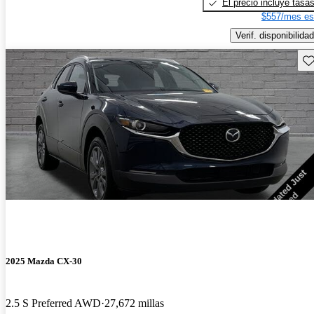
El precio incluye tasa
$557/mes es
Verif. disponibilidad
Gu
2025 Mazda CX-30
2.5 S Preferred AWD
27,672 millas