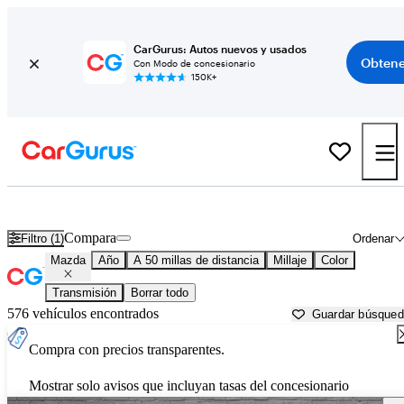
CarGurus: Autos nuevos y usados
Obtene
Con Modo de concesionario
150K+
Autos Mazda usados en venta cerca de
Cincinnati, OH
Compara
Filtro (1)
Ordenar
Mazda
Año
A 50 millas de distancia
Millaje
Color
Transmisión
Borrar todo
576 vehículos encontrados
Guardar búsque
Compra con precios transparentes.
Mostrar solo avisos que incluyan tasas del concesionario