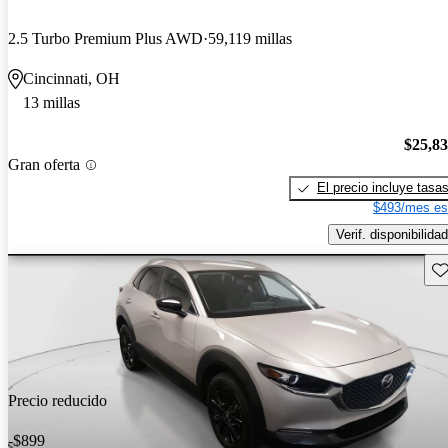
2.5 Turbo Premium Plus AWD
59,119 millas
Cincinnati, OH
13 millas
$25,8
Gran oferta
El precio incluye tasa
$493/mes es
Verif. disponibilidad
Gu
Precio reducido
-$899