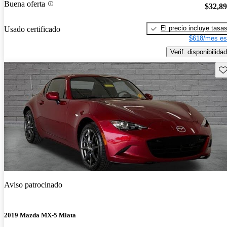
Buena oferta
$32,8
El precio incluye tasa
Usado certificado
$618/mes es
Verif. disponibilidad
Gu
Aviso patrocinado
2019 Mazda MX-5 Miata