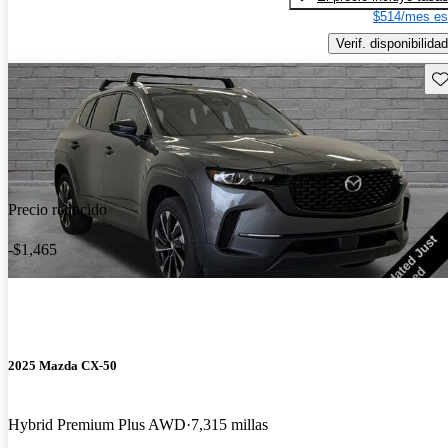
$514/mes es
Verif. disponibilidad
Gu
Precio reducido
-$1,465
2025 Mazda CX-50
Hybrid Premium Plus AWD
7,315 millas