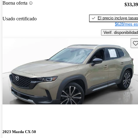
Buena oferta
$33,3
El precio incluye tasa
Usado certificado
$628/mes es
Verif. disponibilidad
Gu
2023 Mazda CX-50