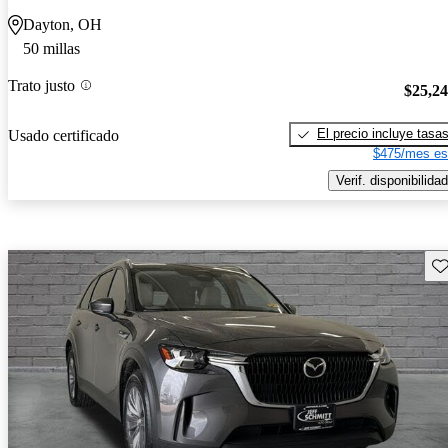
Dayton, OH
50 millas
Trato justo
$25,2
El precio incluye tasa
Usado certificado
$475/mes es
Verif. disponibilidad
Gu