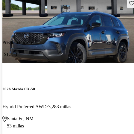
Gu
Precio reducido
-$1,753
2026 Mazda CX-50
Hybrid Preferred AWD
3,283 millas
Santa Fe, NM
53 millas