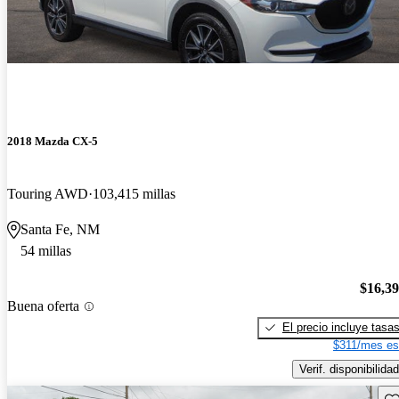
2018 Mazda CX-5
Touring AWD
103,415 millas
Santa Fe, NM
54 millas
$16,3
Buena oferta
El precio incluye tasa
$311/mes es
Verif. disponibilidad
Gu