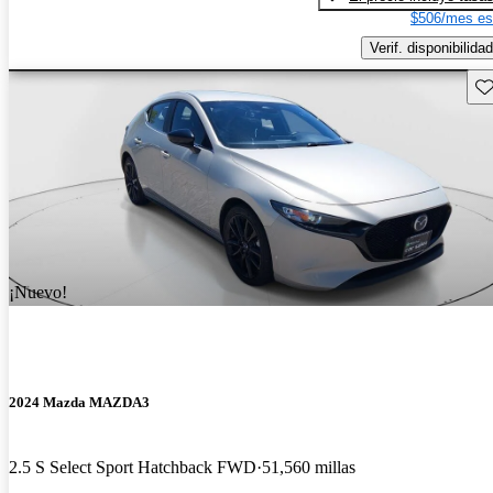
$506/mes es
Verif. disponibilidad
Gu
¡Nuevo!
2024 Mazda MAZDA3
2.5 S Select Sport Hatchback FWD
51,560 millas