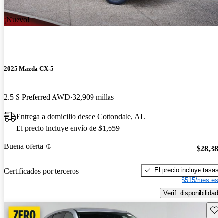
¡Nuevo!
2025 Mazda CX-5
2.5 S Preferred AWD
32,909 millas
Entrega a domicilio desde Cottondale, AL
El precio incluye envío de $1,659
Buena oferta
$28,3
El precio incluye tasa
Certificados por terceros
$515/mes es
Verif. disponibilidad
Gu