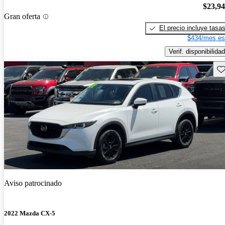
$23,9
Gran oferta
El precio incluye tasa
$434/mes es
Verif. disponibilidad
Gu
Aviso patrocinado
2022 Mazda CX-5