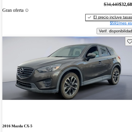
$34,440
$32,6
Gran oferta
El precio incluye tasa
$591/mes es
Verif. disponibilidad
Gu
2016 Mazda CX-5