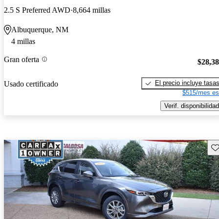
2.5 S Preferred AWD
8,664 millas
Albuquerque, NM
4 millas
Gran oferta
$28,3
El precio incluye tasa
Usado certificado
$515/mes es
Verif. disponibilidad
Gu