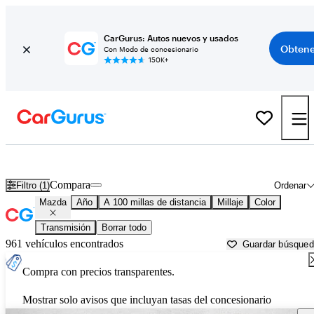
CarGurus: Autos nuevos y usados
Obtene
Con Modo de concesionario
150K+
Autos Mazda usados en venta cerca de
Albuquerque, NM
Compara
Filtro (1)
Ordenar
Mazda
Año
A 100 millas de distancia
Millaje
Color
Transmisión
Borrar todo
961 vehículos encontrados
Guardar búsque
Compra con precios transparentes.
Mostrar solo avisos que incluyan tasas del concesionario