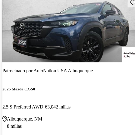
Gu
Patrocinado por
AutoNation USA Albuquerque
2025 Mazda CX-50
2.5 S Preferred AWD
63,042 millas
Albuquerque, NM
8 millas