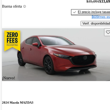
$35,091
$33,6
Buena oferta
El precio incluye tasa
$609/mes es
Verif. disponibilidad
Gu
¡Nuevo!
2024 Mazda MAZDA3