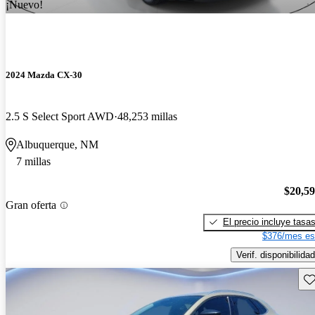
¡Nuevo!
2024 Mazda CX-30
2.5 S Select Sport AWD
48,253 millas
Albuquerque, NM
7 millas
$20,5
Gran oferta
El precio incluye tasa
$376/mes es
Verif. disponibilidad
Gu