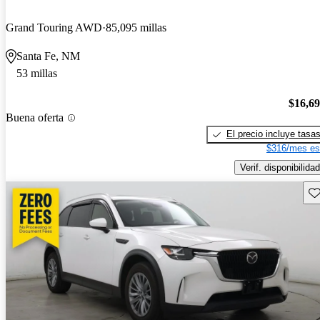
Grand Touring AWD
85,095 millas
Santa Fe, NM
53 millas
$16,6
Buena oferta
El precio incluye tasa
$316/mes es
Verif. disponibilidad
Gu