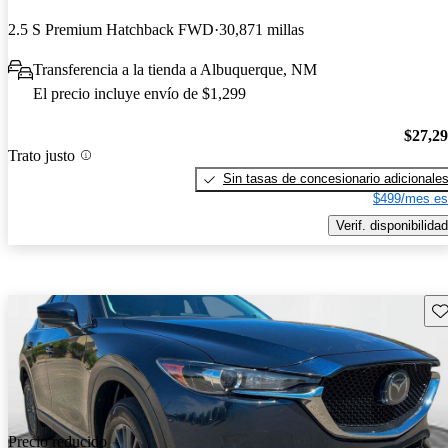
2.5 S Premium Hatchback FWD
30,871 millas
Transferencia a la tienda a Albuquerque, NM
El precio incluye envío de $1,299
$27,2
Trato justo
Sin tasas de concesionario adicionale
$499/mes es
Verif. disponibilidad
Gu
Precio reducido