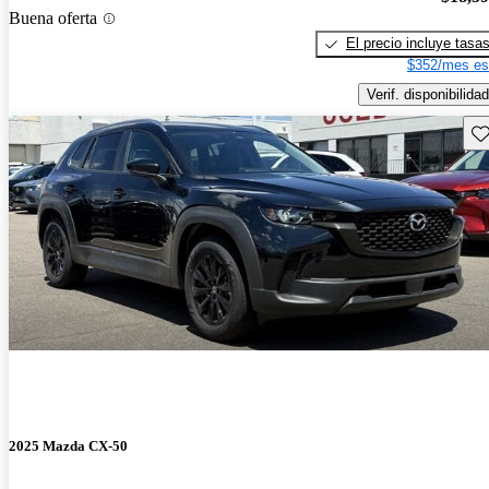
Buena oferta
El precio incluye tasa
$352/mes es
Verif. disponibilidad
Gu
2025 Mazda CX-50