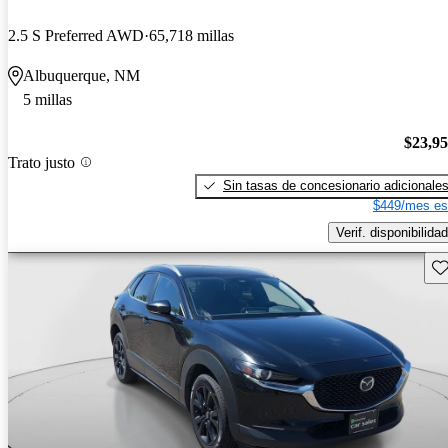
2.5 S Preferred AWD
65,718 millas
Albuquerque, NM
5 millas
$23,9
Trato justo
Sin tasas de concesionario adicionale
$449/mes es
Verif. disponibilidad
Gu