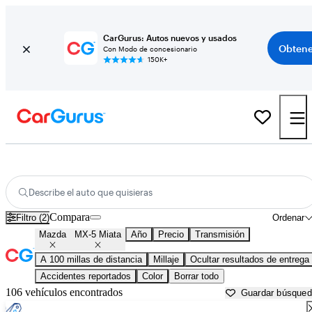
CarGurus: Autos nuevos y usados
Obtene
Con Modo de concesionario
150K+
Mazda MX-5 Miata usados en venta cerca de
Appleton, WI
Describe el auto que quisieras
Compara
Filtro (2)
Ordenar
Mazda
MX-5 Miata
Año
Precio
Transmisión
A 100 millas de distancia
Millaje
Ocultar resultados de entrega
Accidentes reportados
Color
Borrar todo
106 vehículos encontrados
Guardar búsque