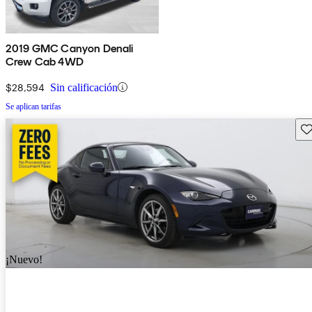
2019 GMC Canyon Denali
Crew Cab 4WD
$28,594
Sin calificación
Se aplican tarifas
Gu
¡Nuevo!