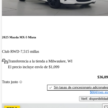
2025 Mazda MX-5 Miata
Club RWD
7,515 millas
Transferencia a la tienda a Milwaukee, WI
El precio incluye envío de $1,099
$36,0
Trato justo
Sin tasas de concesionario adicionale
$664/mes es
Verif. disponibilidad
Gu