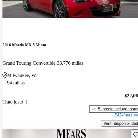
2016 Mazda MX-5 Miata
Grand Touring Convertible
33,776 millas
Milwaukee, WI
94 millas
$22,0
Trato justo
El precio incluye tasa
$424/mes es
Verif. disponibilidad
Gu