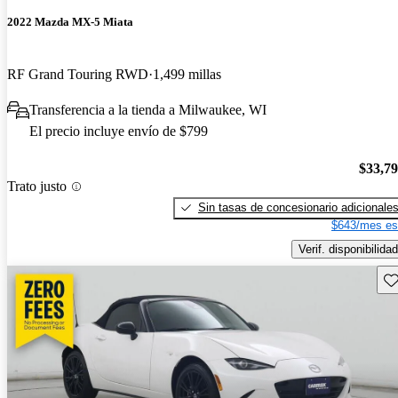
2022 Mazda MX-5 Miata
RF Grand Touring RWD
1,499 millas
Transferencia a la tienda a Milwaukee, WI
El precio incluye envío de $799
$33,7
Trato justo
Sin tasas de concesionario adicionale
$643/mes es
Verif. disponibilidad
Gu