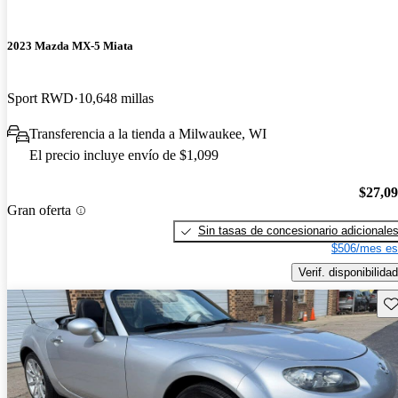
2023 Mazda MX-5 Miata
Sport RWD
10,648 millas
Transferencia a la tienda a Milwaukee, WI
El precio incluye envío de $1,099
$27,0
Gran oferta
Sin tasas de concesionario adicionale
$506/mes es
Verif. disponibilidad
Gu