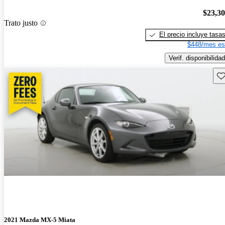
$23,3
Trato justo
El precio incluye tasa
$448/mes es
Verif. disponibilidad
Gu
2021 Mazda MX-5 Miata