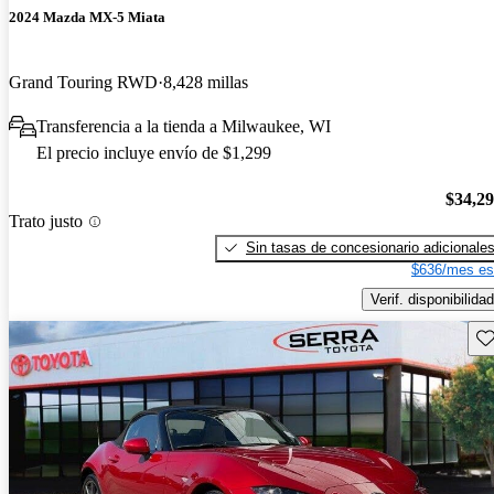
2024 Mazda MX-5 Miata
Grand Touring RWD
8,428 millas
Transferencia a la tienda a Milwaukee, WI
El precio incluye envío de $1,299
$34,2
Trato justo
Sin tasas de concesionario adicionale
$636/mes es
Verif. disponibilidad
Gu