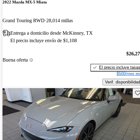
2022 Mazda MX-5 Miata
Grand Touring RWD
28,014 millas
Entrega a domicilio desde McKinney, TX
El precio incluye envío de $1,108
$26,2
Buena oferta
El precio incluye tasa
$500/mes es
Verif. disponibilidad
Gu