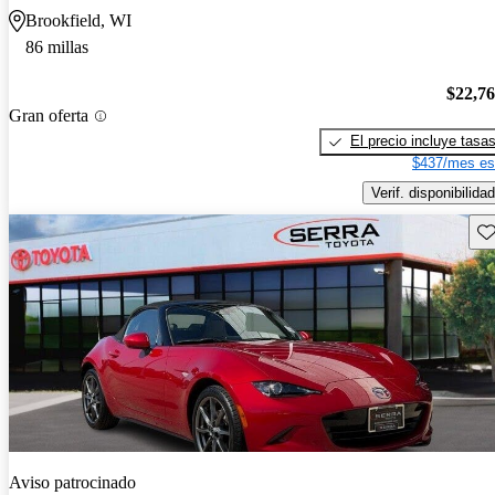
Brookfield, WI
86 millas
$22,7
Gran oferta
El precio incluye tasa
$437/mes es
Verif. disponibilidad
Gu
Aviso patrocinado