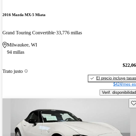
2016 Mazda MX-5 Miata
Grand Touring Convertible
33,776 millas
Milwaukee, WI
94 millas
$22,0
Trato justo
El precio incluye tasa
$424/mes es
Verif. disponibilidad
Gu