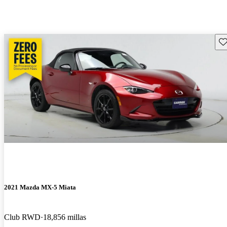
Gu
2021 Mazda MX-5 Miata
Club RWD
18,856 millas