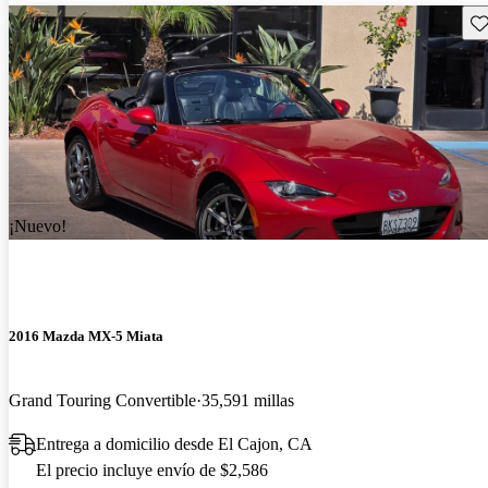
Gu
¡Nuevo!
2016 Mazda MX-5 Miata
Grand Touring Convertible
35,591 millas
Entrega a domicilio desde El Cajon, CA
El precio incluye envío de $2,586