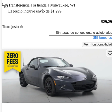
Transferencia a la tienda a Milwaukee, WI
El precio incluye envío de $1,299
$29,2
Trato justo
Sin tasas de concesionario adicionale
$558/mes es
Verif. disponibilidad
Gu