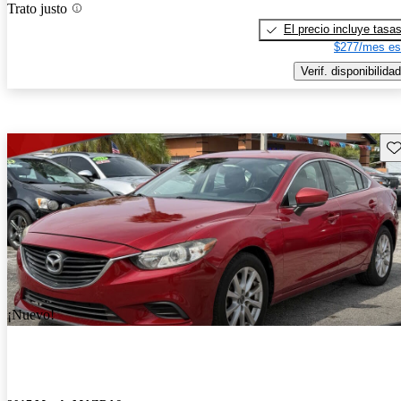
Trato justo
El precio incluye tasa
$277/mes es
Verif. disponibilidad
Gu
¡Nuevo!