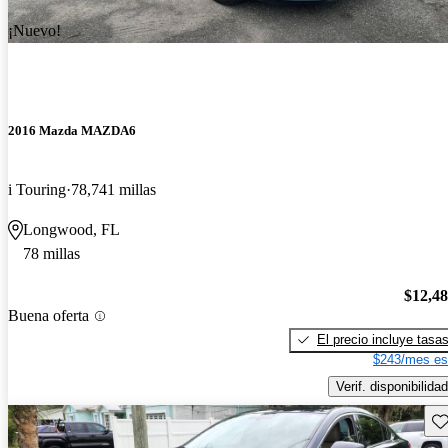
¡Nuevo!
2016 Mazda MAZDA6
i Touring
78,741 millas
Longwood, FL
78 millas
$12,4
Buena oferta
El precio incluye tasa
$243/mes es
Verif. disponibilidad
Gu