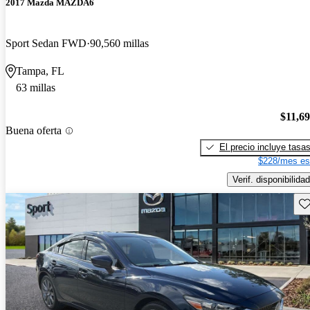
2017 Mazda MAZDA6
Sport Sedan FWD
90,560 millas
Tampa, FL
63 millas
$11,6
Buena oferta
El precio incluye tasa
$228/mes es
Verif. disponibilidad
Gu