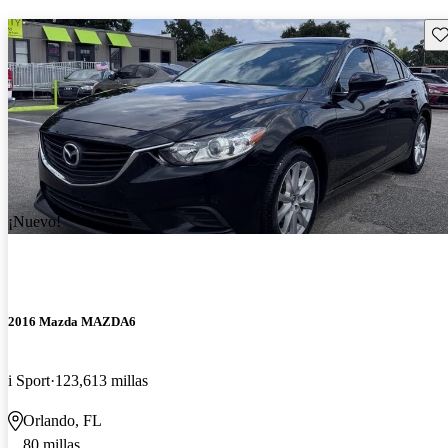
Gu
¡Nuevo!
2016 Mazda MAZDA6
i Sport
123,613 millas
Orlando, FL
80 millas