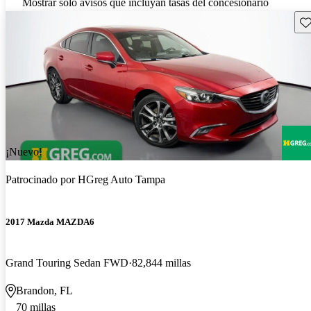
Mostrar solo avisos que incluyan tasas del concesionario
Gu
¡Nuevo!
Patrocinado por
HGreg Auto Tampa
2017 Mazda MAZDA6
Grand Touring Sedan FWD
82,844 millas
Brandon, FL
70 millas