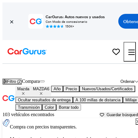
CarGurus: Autos nuevos y usados
Obtene
Con Modo de concesionario
150K+
Mazda MAZDA6 usados en venta cerca de
Crystal River, FL
Compara
Filtro (2)
Ordenar
Mazda
MAZDA6
Año
Precio
Nuevos/Usados/Certificados
Ocultar resultados de entrega
A 100 millas de distancia
Millaje
Transmisión
Color
Borrar todo
103 vehículos encontrados
Guardar búsque
Compra con precios transparentes.