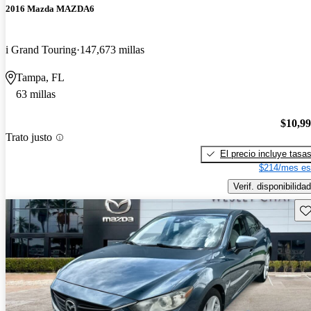
2016 Mazda MAZDA6
i Grand Touring
147,673 millas
Tampa, FL
63 millas
$10,9
Trato justo
El precio incluye tasa
$214/mes es
Verif. disponibilidad
Gu