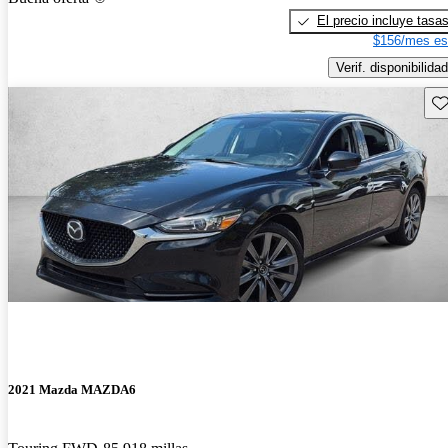
El precio incluye tasa
$156/mes es
Verif. disponibilidad
Gu
2021 Mazda MAZDA6