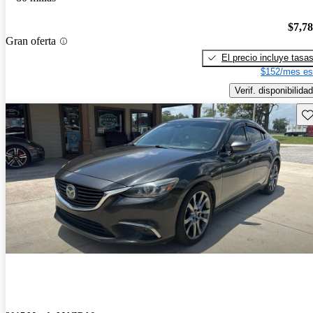
$7,7
Gran oferta
El precio incluye tasa
$152/mes es
Verif. disponibilidad
Gu