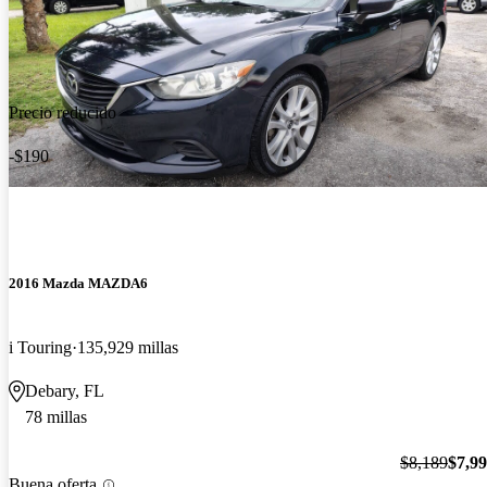
Precio reducido
-$190
2016 Mazda MAZDA6
i Touring
135,929 millas
Debary, FL
78 millas
$8,189
$7,9
Buena oferta