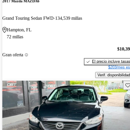
2017 Mazda MAZDA6
Grand Touring Sedan FWD
134,539 millas
Hampton, FL
72 millas
$10,3
Gran oferta
El precio incluye tasa
$203/mes es
Verif. disponibilidad
Gu