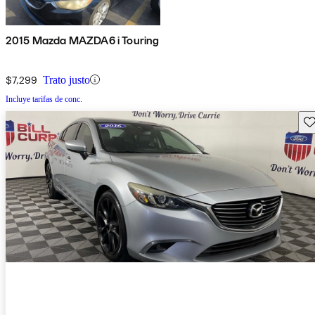
2015 Mazda MAZDA6 i Touring
$7,299
Trato justo
Incluye tarifas de conc.
Gu