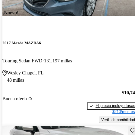
¡Nuevo!
2017 Mazda MAZDA6
Touring Sedan FWD
131,197 millas
Wesley Chapel, FL
48 millas
$10,7
Buena oferta
El precio incluye tasa
$210/mes es
Verif. disponibilidad
Gu