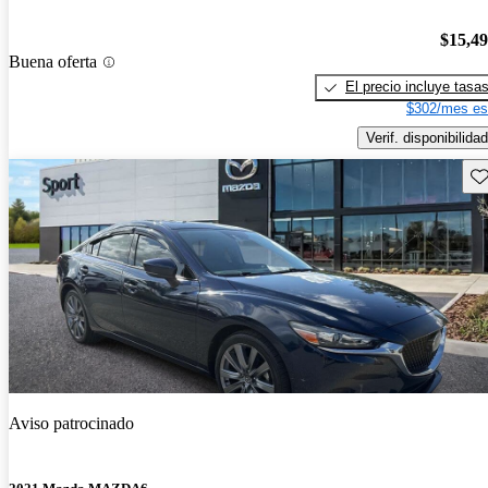
$15,4
Buena oferta
El precio incluye tasa
$302/mes es
Verif. disponibilidad
Gu
Aviso patrocinado