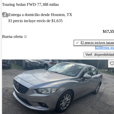
Touring Sedan FWD
77,388 millas
Entrega a domicilio desde Houston, TX
El precio incluye envío de $1,635
$17,5
Buena oferta
El precio incluye tasa
$339/mes es
Verif. disponibilidad
Gu