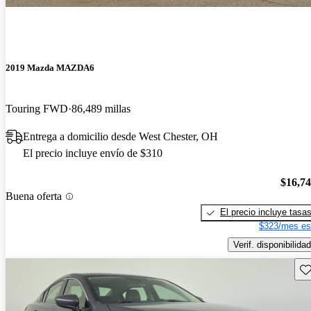
2019 Mazda MAZDA6
Touring FWD
86,489 millas
Entrega a domicilio desde West Chester, OH
El precio incluye envío de $310
$16,7
Buena oferta
El precio incluye tasa
$323/mes es
Verif. disponibilidad
Gu