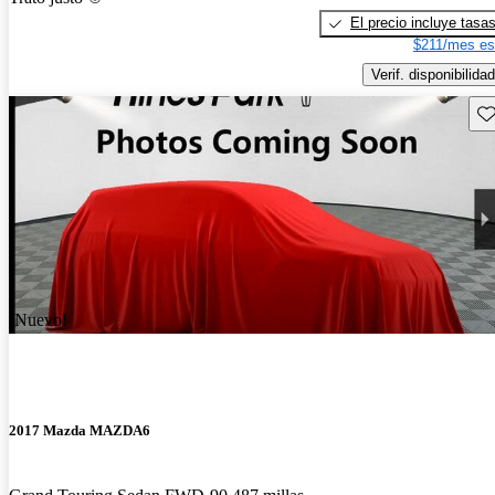
El precio incluye tasa
$211/mes es
Verif. disponibilidad
Gu
¡Nuevo!
2017 Mazda MAZDA6