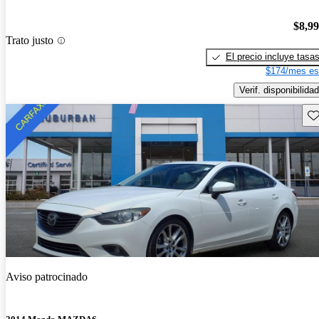
$8,9
Trato justo
El precio incluye tasa
$174/mes es
Verif. disponibilidad
Gu
Aviso patrocinado