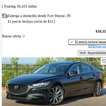
i Touring
56,431 millas
Entrega a domicilio desde Fort Wayne, IN
El precio incluye envío de $112
$10,3
Buena oferta
El precio incluye tasa
$200/mes es
Verif. disponibilidad
Gu