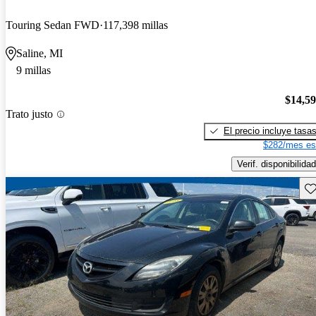
Touring Sedan FWD
117,398 millas
Saline, MI
9 millas
$14,5
Trato justo
El precio incluye tasa
$282/mes es
Verif. disponibilidad
Gu