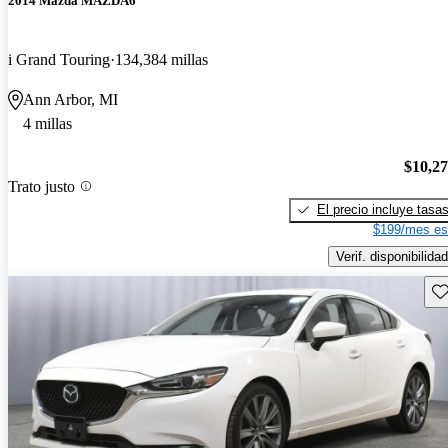
2014 Mazda MAZDA6
i Grand Touring
134,384 millas
Ann Arbor, MI
4 millas
$10,2
Trato justo
El precio incluye tasa
$199/mes es
Verif. disponibilidad
Gu