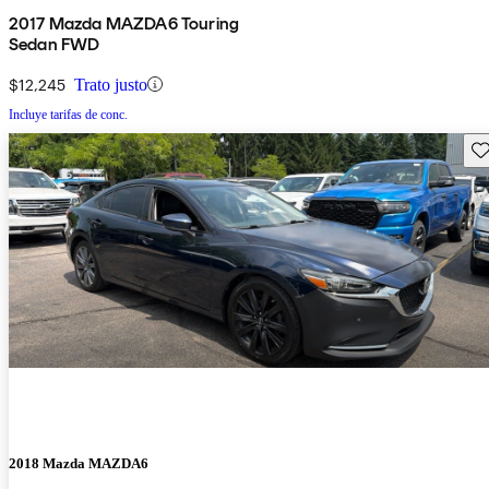
2017 Mazda MAZDA6 Touring
Sedan FWD
$12,245
Trato justo
Incluye tarifas de conc.
Gu
2018 Mazda MAZDA6