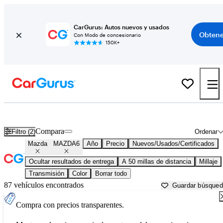
CarGurus: Autos nuevos y usados
Obtene
Con Modo de concesionario
150K+
Mazda MAZDA6 usados en venta cerca de
Ann Arbor, MI
Compara
Filtro (2)
Ordenar
Mazda
MAZDA6
Año
Precio
Nuevos/Usados/Certificados
Ocultar resultados de entrega
A 50 millas de distancia
Millaje
Transmisión
Color
Borrar todo
87 vehículos encontrados
Guardar búsque
Compra con precios transparentes.