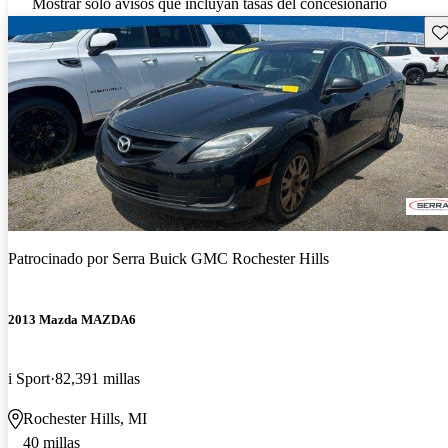
Mostrar solo avisos que incluyan tasas del concesionario
Gu
Patrocinado por
Serra Buick GMC Rochester Hills
2013 Mazda MAZDA6
i Sport
82,391 millas
Rochester Hills, MI
40 millas