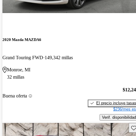
2020 Mazda MAZDA6
Grand Touring FWD
149,342 millas
Monroe, MI
32 millas
$12,2
Buena oferta
El precio incluye tasa
$236/mes es
Verif. disponibilidad
Gu