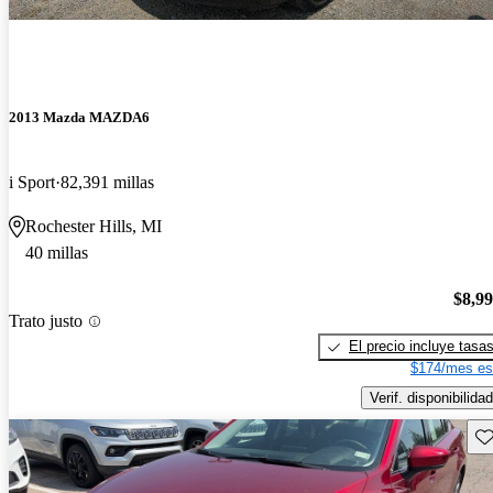
2013 Mazda MAZDA6
i Sport
82,391 millas
Rochester Hills, MI
40 millas
$8,9
Trato justo
El precio incluye tasa
$174/mes es
Verif. disponibilidad
Gu