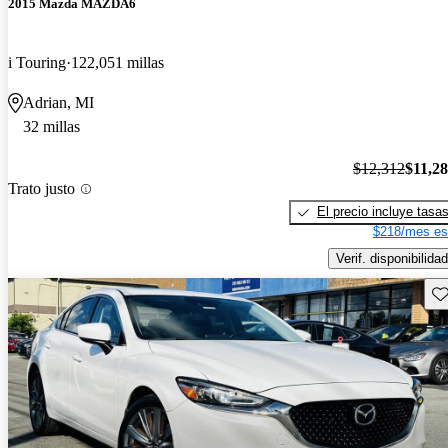
2015 Mazda MAZDA6
i Touring
122,051 millas
Adrian, MI
32 millas
$12,312
$11,2
Trato justo
El precio incluye tasa
$218/mes es
Verif. disponibilidad
Gu