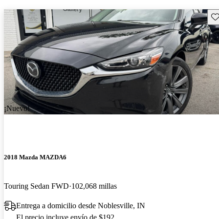
Gu
¡Nuevo!
2018 Mazda MAZDA6
Touring Sedan FWD
102,068 millas
Entrega a domicilio desde Noblesville, IN
El precio incluye envío de $192