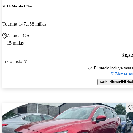
2014 Mazda CX-9
Touring
147,158 millas
Atlanta, GA
15 millas
$8,3
Trato justo
El precio incluye tasa
$174/mes es
Verif. disponibilidad
Gu