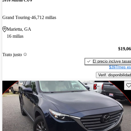
2016 Mazda CX-9
Grand Touring
46,712 millas
Marietta, GA
16 millas
$19,0
Trato justo
El precio incluye tasa
$397/mes es
Verif. disponibilidad
Gu