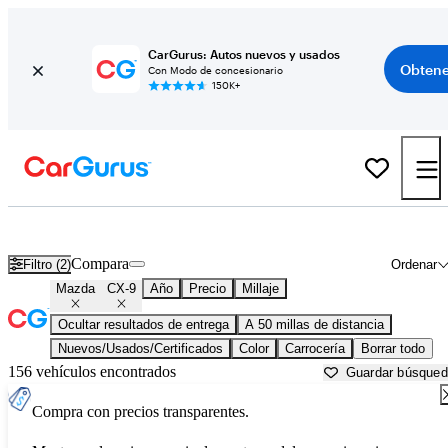
CarGurus: Autos nuevos y usados
Obtene
Con Modo de concesionario
150K+
Mazda CX-9 usados en venta cerca de
Atlanta, GA
Compara
Filtro (2)
Ordenar
Mazda
CX-9
Año
Precio
Millaje
Ocultar resultados de entrega
A 50 millas de distancia
Nuevos/Usados/Certificados
Color
Carrocería
Borrar todo
156 vehículos encontrados
Guardar búsque
Compra con precios transparentes.