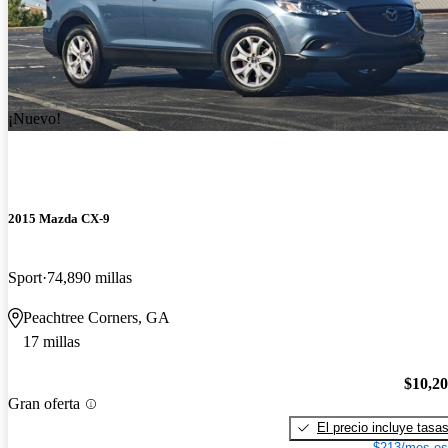
¡Nuevo!
2015 Mazda CX-9
Sport
74,890 millas
Peachtree Corners, GA
17 millas
$10,2
Gran oferta
El precio incluye tasa
$213/mes es