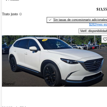
$13,5
Trato justo
Sin tasas de concesionario adicionale
$282/mes es
Verif. disponibilidad
Gu
¡Nuevo!