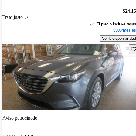
$24,1
Trato justo
El precio incluye tasa
$503/mes es
Verif. disponibilidad
Gu
Aviso patrocinado