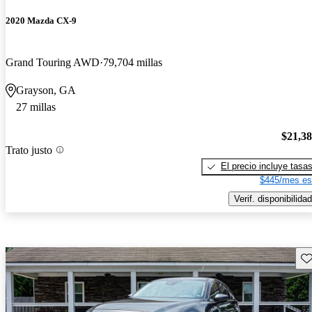
2020 Mazda CX-9
Grand Touring AWD
79,704 millas
Grayson, GA
27 millas
$21,3
Trato justo
El precio incluye tasa
$445/mes es
Verif. disponibilidad
Gu