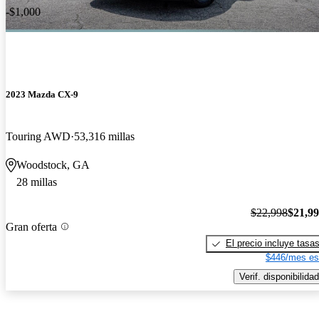
-$1,000
2023 Mazda CX-9
Touring AWD
53,316 millas
Woodstock, GA
28 millas
$22,998
$21,9
Gran oferta
El precio incluye tasa
$446/mes es
Verif. disponibilidad