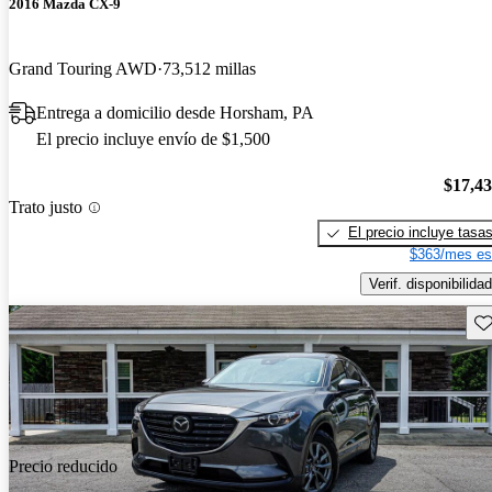
2016 Mazda CX-9
Grand Touring AWD
73,512 millas
Entrega a domicilio desde Horsham, PA
El precio incluye envío de $1,500
$17,4
Trato justo
El precio incluye tasa
$363/mes es
Verif. disponibilidad
Gu
Precio reducido