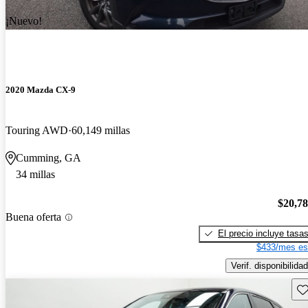
¡Nuevo!
2020 Mazda CX-9
Touring AWD
60,149 millas
Cumming, GA
34 millas
$20,7
Buena oferta
El precio incluye tasa
$433/mes es
Verif. disponibilidad
Gu