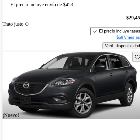
El precio incluye envío de $453
$29,4
Trato justo
El precio incluye tasa
$597/mes es
Verif. disponibilidad
Gu
¡Nuevo!