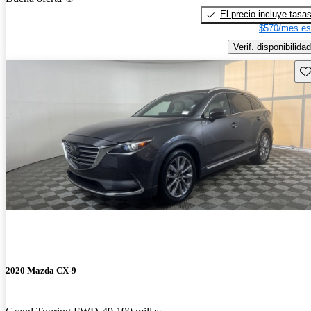
El precio incluye tasa
$570/mes es
Verif. disponibilidad
Gu
2020 Mazda CX-9