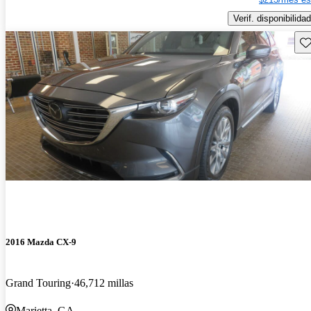
Verif. disponibilidad
Gu
2016 Mazda CX-9
Grand Touring
46,712 millas
Marietta, GA