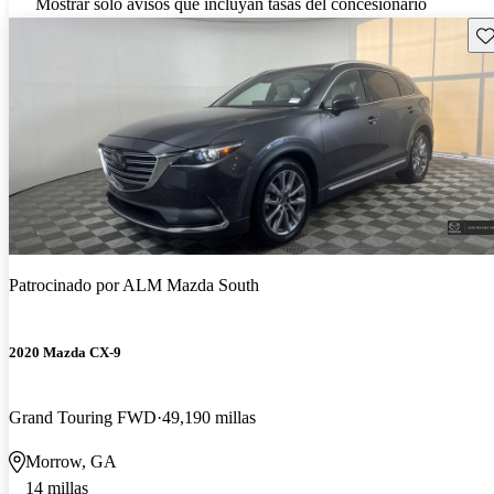
Mostrar solo avisos que incluyan tasas del concesionario
Gu
Patrocinado por
ALM Mazda South
2020 Mazda CX-9
Grand Touring FWD
49,190 millas
Morrow, GA
14 millas