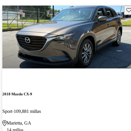
Gu
2018 Mazda CX-9
Sport
109,881 millas
Marietta, GA
14 millas