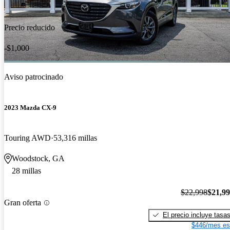
Precio reducido
-$1,000
Aviso patrocinado
2023 Mazda CX-9
Touring AWD
53,316 millas
Woodstock, GA
28 millas
$22,998
$21,9
Gran oferta
El precio incluye tasa
$446/mes es