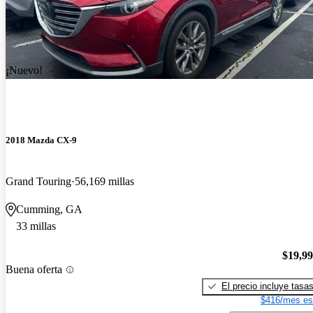
¡Nuevo!
2018 Mazda CX-9
Grand Touring
56,169 millas
Cumming, GA
33 millas
$19,9
Buena oferta
El precio incluye tasa
$416/mes es