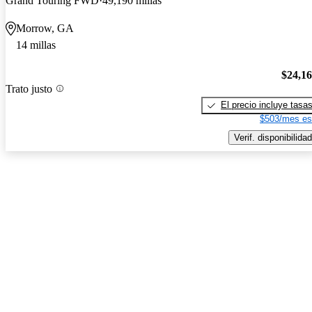
Grand Touring FWD
49,190 millas
Morrow, GA
14 millas
$24,1
Trato justo
El precio incluye tasa
$503/mes es
Verif. disponibilidad